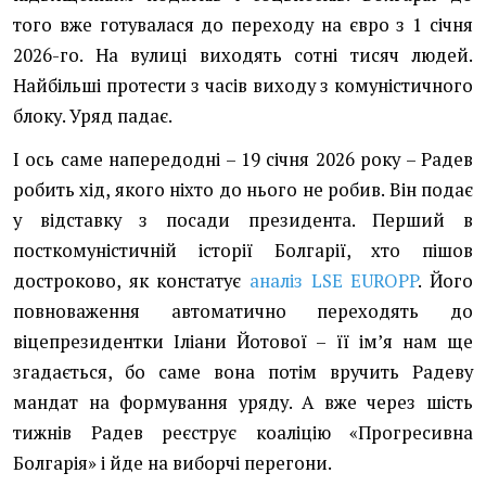
того вже готувалася до переходу на євро з 1 січня
2026-го. На вулиці виходять сотні тисяч людей.
Найбільші протести з часів виходу з комуністичного
блоку. Уряд падає.
І ось саме напередодні – 19 січня 2026 року – Радев
робить хід, якого ніхто до нього не робив. Він подає
у відставку з посади президента. Перший в
посткомуністичній історії Болгарії, хто пішов
достроково, як констатує
аналіз LSE EUROPP
. Його
повноваження автоматично переходять до
віцепрезидентки Іліани Йотової – її імʼя нам ще
згадається, бо саме вона потім вручить Радеву
мандат на формування уряду. А вже через шість
тижнів Радев реєструє коаліцію «Прогресивна
Болгарія» і йде на виборчі перегони.