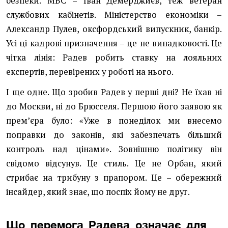
безпеки. МВС – Іван Демерджиєв, теж ветеран
службових кабінетів. Міністерство економіки –
Александр Пулев, оксфордський випускник, банкір.
Усі ці кадрові призначення – це не випадковості. Це
чітка лінія: Радев робить ставку на лояльних
експертів, перевірених у роботі на нього.
І ще одне. Що зробив Радев у перші дні? Не їхав ні
до Москви, ні до Брюсселя. Першою його заявою як
премʼєра було: «Уже в понеділок ми внесемо
поправки до законів, які забезпечать більший
контроль над цінами». Зовнішню політику він
свідомо відсунув. Це стиль. Це не Орбан, який
стрибає на трибуну з прапором. Це – обережний
інсайдер, який знає, що поспіх йому не друг.
Що перемога Радева означає для