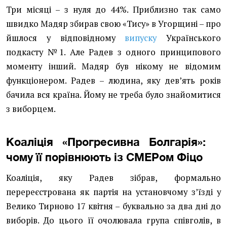
Три місяці – з нуля до 44%. Приблизно так само
швидко Мадяр збирав свою «Тису» в Угорщині – про
йшлося у відповідному
випуску
Українського
подкасту №1. Але Радев з одного принципового
моменту інший. Мадяр був нікому не відомим
функціонером. Радев – людина, яку девʼять років
бачила вся країна. Йому не треба було знайомитися
з виборцем.
Коаліція «Прогресивна Болгарія»:
чому її порівнюють із СМЕРом Фіцо
Коаліція, яку Радев зібрав, формально
перереєстрована як партія на установчому зʼїзді у
Велико Тирново 17 квітня – буквально за два дні до
виборів. До цього її очолювала група співголів, в