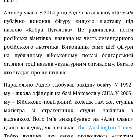
пілот.
А тепер увага. У 2014 році Радев на авіашоу «Це ми!»
публічно виконав фігуру вищого пілотажу під
назвою «Кобра Пугачова». Це радянська, потім
російська візитівка, названа на честь легендарного
російського льотчика. Виконання саме цієї фігури
на публічному військовому показі болгарський
оглядач тоді назвав «культурним сигналом». Багато
хто згадав про це пізніше.
Паралельно Радев здобував західну освіту. У 1992-
му – школа офіцерів на базі Максвелл у США. У 2003-
му – Військово-повітряний коледж там же, ступінь
магістра зі стратегічних студій, закінчив з
відзнакою. Його імʼя викарбувано на «Алеї слави»
цього коледжу, як зазначає
The Washington Times
.
Тобто людина, яку зараз оголошують «другим