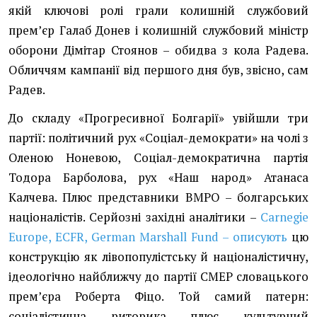
якій ключові ролі грали колишній службовий
премʼєр Галаб Донев і колишній службовий міністр
оборони Дімітар Стоянов – обидва з кола Радева.
Обличчям кампанії від першого дня був, звісно, сам
Радев.
До складу «Прогресивної Болгарії» увійшли три
партії: політичний рух «Соціал-демократи» на чолі з
Оленою Ноневою, Соціал-демократична партія
Тодора Барболова, рух «Наш народ» Атанаса
Калчева. Плюс представники ВМРО – болгарських
націоналістів. Серйозні західні аналітики –
Carnegie
Europe, ECFR, German Marshall Fund – описують
цю
конструкцію як лівопопулістську й націоналістичну,
ідеологічно найближчу до партії СМЕР словацького
премʼєра Роберта Фіцо. Той самий патерн:
соціалістична риторика плюс культурний