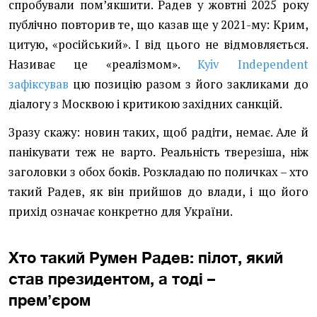
спробували помʼякшити. Радев у жовтні 2025 року
публічно повторив те, що казав ще у 2021-му: Крим,
цитую, «російський». І від цього не відмовляється.
Називає це «реалізмом».
Kyiv Independent
зафіксував
цю позицію разом з його закликами до
діалогу з Москвою і критикою західних санкцій.
Зразу скажу: новин таких, щоб радіти, немає. Але й
панікувати теж не варто. Реальність тверезіша, ніж
заголовки з обох боків. Розкладаю по поличках – хто
такий Радев, як він прийшов до влади, і що його
прихід означає конкретно для України.
Хто такий Румен Радев: пілот, який
став президентом, а тоді –
премʼєром