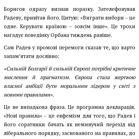
Борисов одразу визнав поразку. Зателефонував
Радеву, привітав його. Цитую: «Виграти вибори – це
одне. Керувати країною – зовсім інше». Це трохи
нагадує поведінку Орбана тиждень раніше.
Сам Радев у промові перемоги сказав те, що варто
запамʼятати дослівно:
«Сильній Болгарії й сильній Європі потрібні критичне
мислення й прагматизм. Європа стала жертвою
власної амбіції бути моральним лідером у світі з
новими правилами»
.
Це не випадкова фраза. Це програмна декларація.
«Нові правила» – це евфемізм для того, що Радев і
його соратники бачать як неминучий перехід від
ліберального порядку, заснованого на правилах, до