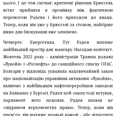
цього. І це теж сигнал: критичні рішення Брюссель
встиг прийняти в проміжку між фактичною
перемогою Радева і його приходом до влади.
Тепер, коли він уже у Брюсселі за столом, найгірше
вікно для блокування вже зачинене.
Четверте. Енергетика. Тут Радев матиме
найбільший простір для маневру. Нагадаю контекст.
Жовтень 2025 року – адміністрація Трампа додала
«Лукойл» і «Роснефть» до санкційного списку OFAC.
Болгарія у відповідь ухвалила надзвичайний закон
про націоналізацію управління активами «Лукойла»,
включно з найбільшим нафтопереробним заводом
на Балканах у Бургасі. Радев цей закон тоді ветував,
парламент вето подолав. Радев назвав це
«підривом верховенства права». Тепер, коли він
премʼєр, він матиме реальні важелі – або відкотити