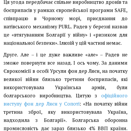
Ця угода передбачає спільне виробництво дронів та
боєприпасів у рамках європейської програми SAFE,
співпрацю в Чорному морі, приєднання до
натівського механізму PURL. Радев у березні назвав
це «втягуванням Болгарії у війну» і «ризиком для
національної безпеки». Ілюзій у цій частині немає.
Друге. Але – і це дуже важливе «але» – Радев не
зможе повернути все назад. І ось чому. За даними
Єврокомісії в особі Урсули фон дер Ляєн, на початку
великої війни близько третини боєприпасів, які
використовувала Українська армія, були
болгарського виробництва. Цитую з
офіційного
виступу фон дер Ляєн у Сопоті
: «На початку війни
третина зброї, яку використовувала Україна,
надходила з Болгарії». Болгарська оборонна
промисловість дає зараз близько 4% ВВП країни.