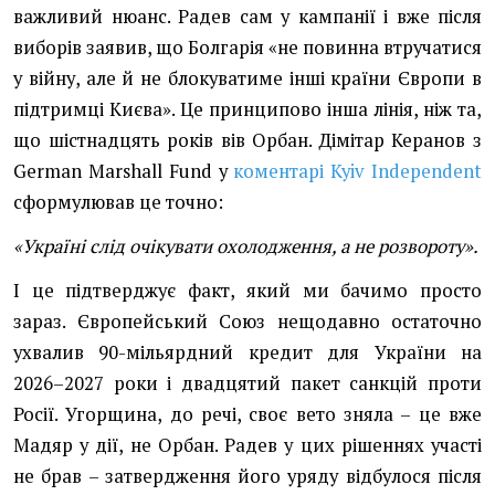
важливий нюанс. Радев сам у кампанії і вже після
виборів заявив, що Болгарія «не повинна втручатися
у війну, але й не блокуватиме інші країни Європи в
підтримці Києва». Це принципово інша лінія, ніж та,
що шістнадцять років вів Орбан. Дімітар Керанов з
German Marshall Fund у
коментарі Kyiv Independent
сформулював це точно:
«Україні слід очікувати охолодження, а не розвороту»
.
І це підтверджує факт, який ми бачимо просто
зараз. Європейський Союз нещодавно остаточно
ухвалив 90-мільярдний кредит для України на
2026–2027 роки і двадцятий пакет санкцій проти
Росії. Угорщина, до речі, своє вето зняла – це вже
Мадяр у дії, не Орбан. Радев у цих рішеннях участі
не брав – затвердження його уряду відбулося після