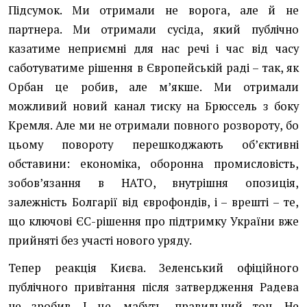
Підсумок. Ми отримали не ворога, але й не
партнера. Ми отримали сусіда, який публічно
казатиме неприємні для нас речі і час від часу
саботуватиме рішення в Європейській раді – так, як
Орбан це робив, але мʼякше. Ми отримали
можливий новий канал тиску на Брюссель з боку
Кремля. Але ми не отримали повного розвороту, бо
цьому повороту перешкоджають обʼєктивні
обставини: економіка, оборонна промисловість,
зобовʼязання в НАТО, внутрішня опозиція,
залежність Болгарії від єврофондів, і – врешті – те,
що ключові ЄС-рішення про підтримку України вже
прийняті без участі нового уряду.
Тепер реакція Києва. Зеленський офіційного
публічного привітання після затвердження Радева
не зробив. І це, мабуть, правильний тон. Не