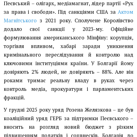
Пеєвський – олігарх, медіамагнат, лідер партії «Рух
за права і свободи». Під санкціями США за
Актом
Магнітського
з 2021 року. Сполучене Королівство
додало свої санкції у 2023-му. Офіційне
формулювання американського Мінфіну: корупція,
торгівля впливом, хабарі заради уникнення
кримінального переслідування й контролю над
ключовими інституціями країни. У Болгарії йому
довіряють 2% людей, не довіряють – 88%. Але він
роками тримає реальну владу в руках через
контроль медіа, прокуратури і парламентських
фракцій.
У грудні 2025 року уряд Розена Желязкова – це був
коаліційний уряд ГЕРБ за підтримки Пеєвського –
вносить на розгляд новий бюджет з різким
підвищенням податків і соцвнесків. Болгарія до