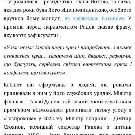
– утрималися. Президентка Іліана Йотова, та сама,
яка два роки була його віцепрезиденткою, особисто
вручила йому мандат,
як зафіксував Euronews
. У
промові перед парламентом Радев сказав фразу,
яку варто зафіксувати:
«У нас немає ілюзій щодо криз і випробувань, з якими
стикається уряд… галопуючі ціни, бюджет, реформи,
що буксують, серйозна світова енергетична криза і
конфлікти, що ескалують»
.
Кабінет він сформував з людей, які роками
працювали з ним у його службових урядах. Міністр
фінансів – Галаб Донев, той самий, який службовим
премʼєром відмовлявся розривати газову угоду з
«Газпромом» у 2022-му. Міністр оборони – Дімітар
Стоянов, колишній секретар Радева з питань