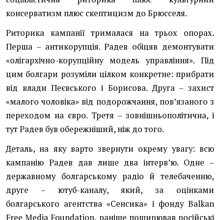
консерватизм плюс скептицизм до Брюсселя.
Риторика кампанії трималася на трьох опорах.
Перша – антикорупція. Радев обіцяв демонтувати
«олігархічно-корупційну модель управління». Під
цим болгари розуміли цілком конкретне: прибрати
від влади Пеєвського і Борисова. Друга – захист
«малого чоловіка» від подорожчання, повʼязаного з
переходом на євро. Третя – зовнішньополітична, і
тут Радев був обережніший, ніж до того.
Деталь, на яку варто звернути окрему увагу: всю
кампанію Радев дав лише два інтервʼю. Одне –
державному болгарському радіо й телебаченню,
друге – ютуб-каналу, який, за оцінками
болгарського агентства «Сенсика» і фонду Balkan
Free Media Foundation, раніше поширював російські