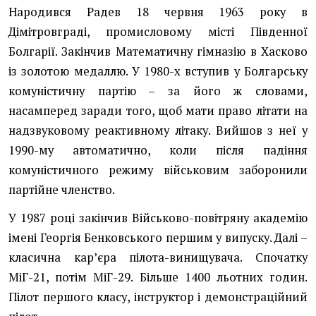
Народився Радев 18 червня 1963 року в
Дімітровграді, промисловому місті Південної
Болгарії. Закінчив Математичну гімназію в Хасково
із золотою медаллю. У 1980-х вступив у Болгарську
комуністичну партію – за його ж словами,
насамперед заради того, щоб мати право літати на
надзвуковому реактивному літаку. Вийшов з неї у
1990-му автоматично, коли після падіння
комуністичного режиму військовим заборонили
партійне членство.
У 1987 році закінчив Військово-повітряну академію
імені Георгія Бенковського першим у випуску. Далі –
класична карʼєра пілота-винищувача. Спочатку
МіГ-21, потім МіГ-29. Більше 1400 льотних годин.
Пілот першого класу, інструктор і демонстраційний