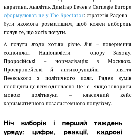
наративи. Аналітик Димітар Бечев з Carnegie Europe
сформулював це у The Spectator
: стратегія Радева –
бути якомога розмитішим, щоб кожен виборець
почув те, що хотів почути.
А почути люди хотіли різне. Ліві – повернення
соцвиплат. Націоналісти – опору Заходу.
Проросійські – нормалізацію з Москвою.
Проєвропейські й антикорупційні – зняття
Пеєвського з політичного поля. Радев зумів
пообіцяти це всім одночасно. Це і є – якщо говорити
мовою політнауки – класичний кейс
харизматичного позасистемного популізму.
Ніч виборів і перший тиждень
уряду: цифри, реакції, кадрові