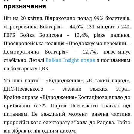
призначення
Ніч на 20 квітня. Підраховано понад 99% бюлетенів.
«Прогресивна Болгарія» – 44,6%, 131 мандат з 240.
ГЕРБ Бойка Борисова – 13,4%, різке падіння.
Проєвропейська коаліція «Продовжуємо переміни –
Демократична Болгарія» – 12,7%, плюс-мінус
стабільно. Деталі
Balkan Insight подав
з посиланням
на болгарську ЦВК.
Усі інші партії – «Відродження», «Є такий народ»,
ДПС-Пеєвського – зазнали важких втрат.
Крайньоправе «Відродження» Костадінова впало до
приблизно 6-7%. Партія Пеєвського взагалі під
питанням. Це важливий момент: значна частина
проросійського електорату зʼїхала до Радева. Тобто
він зібрав їх під одним дахом.