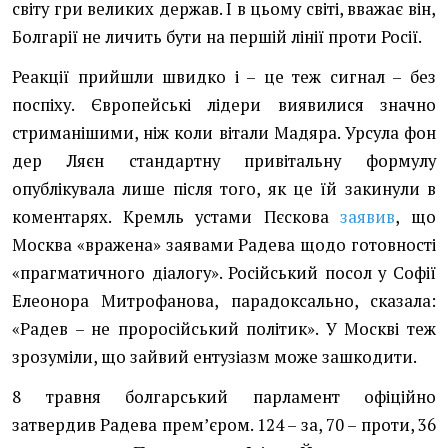
світу гри великих держав. І в цьому світі, вважає він,
Болгарії не личить бути на першій лінії проти Росії.
Реакції прийшли швидко і – це теж сигнал – без
поспіху. Європейські лідери виявилися значно
стриманішими, ніж коли вітали Мадяра. Урсула фон
дер Ляєн стандартну привітальну формулу
опублікувала лише після того, як це їй закинули в
коментарях. Кремль устами Пєскова
заявив
, що
Москва «вражена» заявами Радева щодо готовності
«прагматичного діалогу». Російський посол у Софії
Елеонора Митрофанова, парадоксально, сказала:
«Радев – не проросійський політик». У Москві теж
зрозуміли, що зайвий ентузіазм може зашкодити.
8 травня болгарський парламент офіційно
затвердив Радева премʼєром. 124 – за, 70 – проти, 36