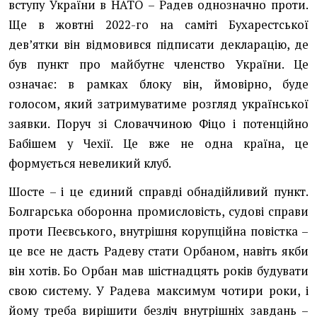
вступу України в НАТО – Радев однозначно проти.
Ще в жовтні 2022-го на саміті Бухарестської
девʼятки він відмовився підписати декларацію, де
був пункт про майбутнє членство України. Це
означає: в рамках блоку він, ймовірно, буде
голосом, який затримуватиме розгляд української
заявки. Поруч зі Словаччиною Фіцо і потенційно
Бабішем у Чехії. Це вже не одна країна, це
формується невеликий клуб.
Шосте – і це єдиний справді обнадійливий пункт.
Болгарська оборонна промисловість, судові справи
проти Пеєвського, внутрішня корупційна повістка –
це все не дасть Радеву стати Орбаном, навіть якби
він хотів. Бо Орбан мав шістнадцять років будувати
свою систему. У Радева максимум чотири роки, і
йому треба вирішити безліч внутрішніх завдань –