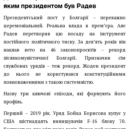
яким президентом був Радев
Президентський пост у Болгарії – переважно
церемоніальний. Реальна влада в премʼєра. Але
Радев перетворив цю посаду на інструмент
постійного політичного тиску. За девʼять років він
наклав вето на 46 законопроєктів – рекорд
післякомуністичної Болгарії. Призначив сім
службових урядів – теж рекорд. Жоден президент
до нього не користувався конституційними
повноваженнями з такою системністю.
Назву три ключові епізоди, які формують його
профіль.
Перший – 2019 рік. Уряд Бойка Борисова купує у
США шістнадцять винищувачів F-16 блоку 70.