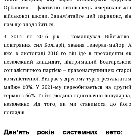
Орбаном» – фактично вихованець американської
військової школи. Запамʼятайте цей парадокс, він
нам ще знадобиться.
З 2014 по 2016 рік – командувач Військово-
повітряних сил Болгарії, звання генерал-майор. А
вже в листопаді 2016-го він іде в президенти як
незалежний кандидат, підтриманий Болгарською
соціалістичною партією – правонаступницею старої
комуністичної. Виграє у другому турі з результатом
майже 60%. У 2021-му переобирається на другий
термін з 66%. Тобто людина однозначно популярна,
незалежно від того, як ми ставимося до його
поглядів.
Девʼять років системних вето: