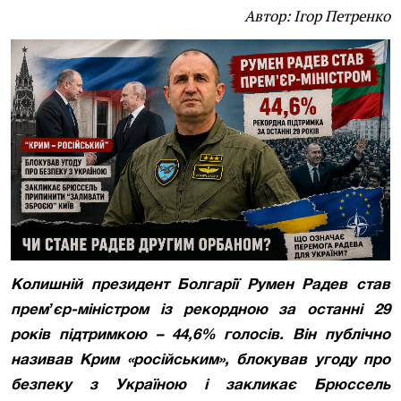
Автор: Ігор Петренко
Колишній президент Болгарії Румен Радев став
премʼєр-міністром із рекордною за останні 29
років підтримкою – 44,6% голосів. Він публічно
називав Крим «російським», блокував угоду про
безпеку з Україною і закликає Брюссель