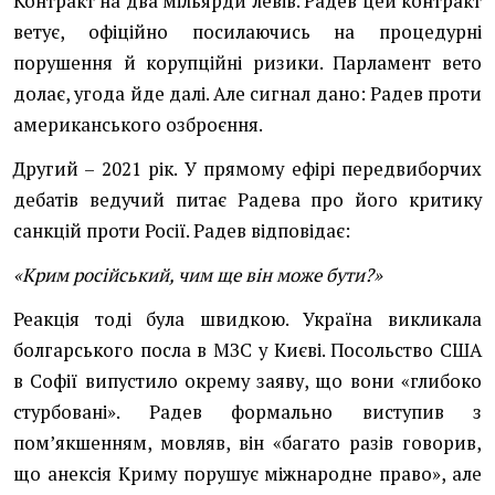
Контракт на два мільярди левів. Радев цей контракт
ветує, офіційно посилаючись на процедурні
порушення й корупційні ризики. Парламент вето
долає, угода йде далі. Але сигнал дано: Радев проти
американського озброєння.
Другий – 2021 рік. У прямому ефірі передвиборчих
дебатів ведучий питає Радева про його критику
санкцій проти Росії. Радев відповідає:
«Крим російський, чим ще він може бути?»
Реакція тоді була швидкою. Україна викликала
болгарського посла в МЗС у Києві. Посольство США
в Софії випустило окрему заяву, що вони «глибоко
стурбовані». Радев формально виступив з
помʼякшенням, мовляв, він «багато разів говорив,
що анексія Криму порушує міжнародне право», але