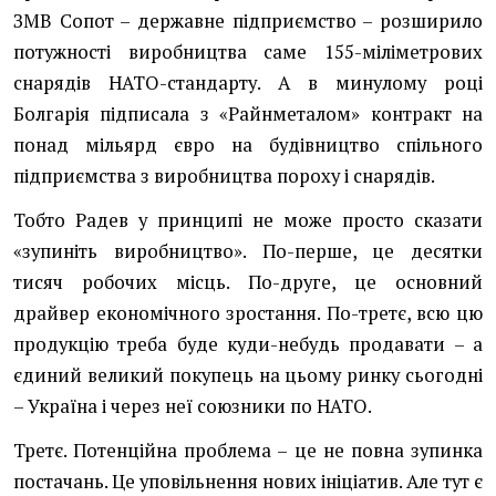
ЗМВ Сопот – державне підприємство – розширило
потужності виробництва саме 155-міліметрових
снарядів НАТО-стандарту. А в минулому році
Болгарія підписала з «Райнметалом» контракт на
понад мільярд євро на будівництво спільного
підприємства з виробництва пороху і снарядів.
Тобто Радев у принципі не може просто сказати
«зупиніть виробництво». По-перше, це десятки
тисяч робочих місць. По-друге, це основний
драйвер економічного зростання. По-третє, всю цю
продукцію треба буде куди-небудь продавати – а
єдиний великий покупець на цьому ринку сьогодні
– Україна і через неї союзники по НАТО.
Третє. Потенційна проблема – це не повна зупинка
постачань. Це уповільнення нових ініціатив. Але тут є