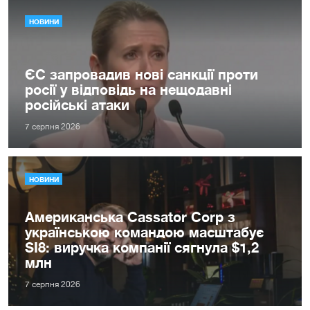
НОВИНИ
ЄС запровадив нові санкції проти
росії у відповідь на нещодавні
російські атаки
7 серпня 2026
НОВИНИ
Американська Cassator Corp з
українською командою масштабує
SI8: виручка компанії сягнула $1,2
млн
7 серпня 2026