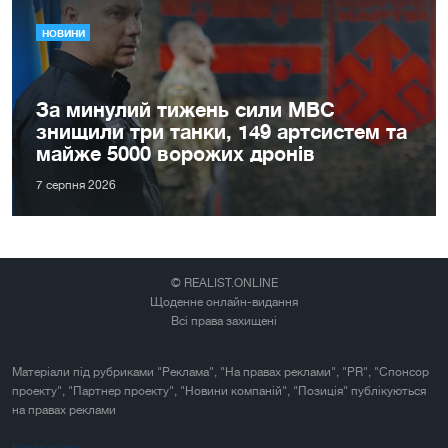
НОВИНИ
За минулий тижень сили МВС
знищили три танки, 149 артсистем та
майже 5000 ворожих дронів
7 серпня 2026
© REALIST.ONLINE
Щоденне онлайн-видання
Всі права захищені
Матеріали під рубриками "Реклама", "На правах реклами", "PR", "Спонсор
проекту", "Партнер проекту", "Новини компаній", "Позиція" публікуються
на правах реклами