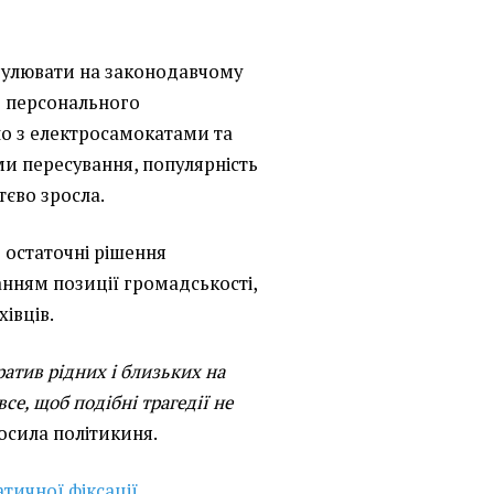
егулювати на законодавчому
о персонального
о з електросамокатами та
и пересування, популярність
тєво зросла.
 остаточні рішення
нням позиції громадськості,
хівців.
атив рідних і близьких на
се, щоб подібні трагедії не
лосила політикиня.
тичної фіксації