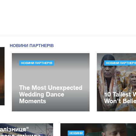
алізниця"
НОВИНИ
сово змінила