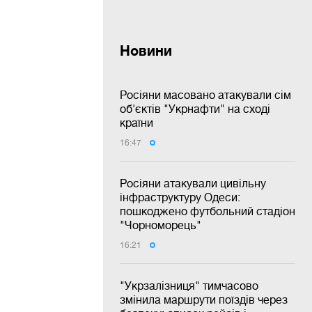
Новини
Росіяни масовано атакували сім
об'єктів "Укрнафти" на сході
країни
16:47
Росіяни атакували цивільну
інфраструктуру Одеси:
пошкоджено футбольний стадіон
"Чорноморець"
16:21
"Укрзалізниця" тимчасово
змінила маршрути поїздів через