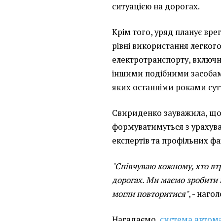
ситуацією на дорогах.
Крім того, уряд планує вр
рівні використання легког
електротранспорту, включн
іншими подібними засобам
яких останніми роками сут
Свириденко зауважила, що
формуватимуться з урахува
експертів та профільних фа
"Співчуваю кожному, хто втр
дорогах. Ми маємо зробити в
могли повторитися"
, - наго
Нагадаємо,
система автома