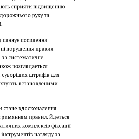
мають сприяти підвищенню
 дорожнього руху та
.
д планує посилення
ярні порушення правил
 за систематичне
акож розглядається
 суворіших штрафів для
нехтують встановленими
 стане вдосконалення
отриманням правил. Йдеться
атичних комплексів фіксації
 інструментів нагляду за