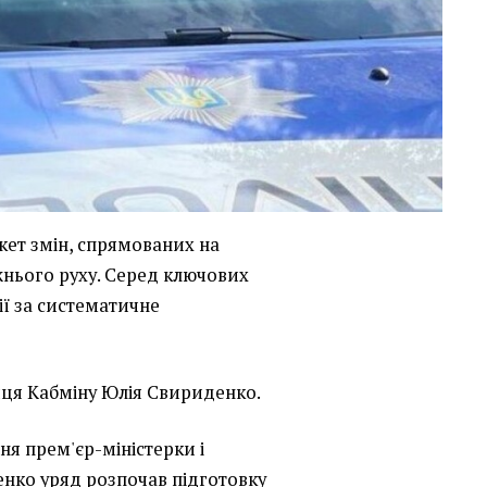
кет змін, спрямованих на
нього руху. Серед ключових
ції за систематичне
ця Кабміну Юлія Свириденко.
ня прем'єр-міністерки і
нко уряд розпочав підготовку