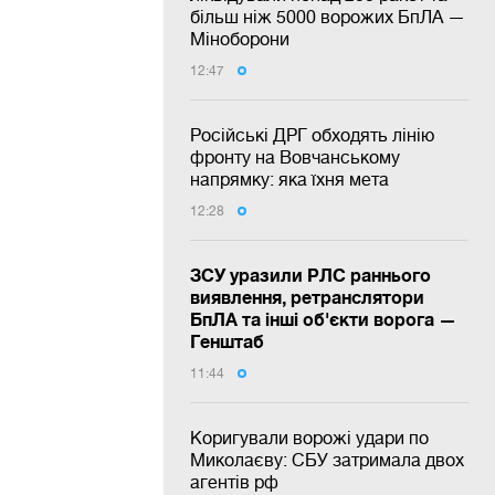
більш ніж 5000 ворожих БпЛА —
Міноборони
12:47
Російські ДРГ обходять лінію
фронту на Вовчанському
напрямку: яка їхня мета
12:28
ЗСУ уразили РЛС раннього
виявлення, ретранслятори
БпЛА та інші об'єкти ворога —
Генштаб
11:44
Коригували ворожі удари по
Миколаєву: СБУ затримала двох
агентів рф