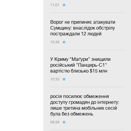
11:07
Ворог не припиняє атакувати
Сумщину: внаслідок обстрілу
постраждали 12 людей
10:49
У Криму "Маґури" знищили
російський "Панцирь-С1"
вартістю близько $15 млн
10:33
росія посилює обмеження
доступу громадян до інтернету:
лише третина мобільних сесій
була без обмежень
09:59