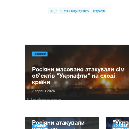
ПДР
Юлія Свириденко
штрафи
НОВИНИ
Росіяни масовано атакували сім
об'єктів "Укрнафти" на сході
країни
7 серпня 2026
Росіяни атакували
"Укрз
НОВИНИ
НОВИНИ
цивільну
тимча