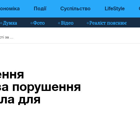
ономіка
Події
Суспільство
LifeStyle
Думка
Фото
Відео
Реаліст пояснює
Уряд готує посилення відповідальності за порушення ПДР та нові правила для електросамокатів
ення
 за порушення
ила для