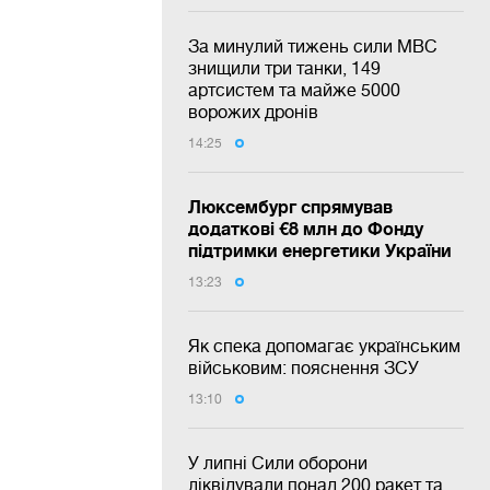
За минулий тижень сили МВС
знищили три танки, 149
артсистем та майже 5000
ворожих дронів
14:25
Люксембург спрямував
додаткові €8 млн до Фонду
підтримки енергетики України
13:23
Як спека допомагає українським
військовим: пояснення ЗСУ
13:10
У липні Сили оборони
ліквідували понад 200 ракет та