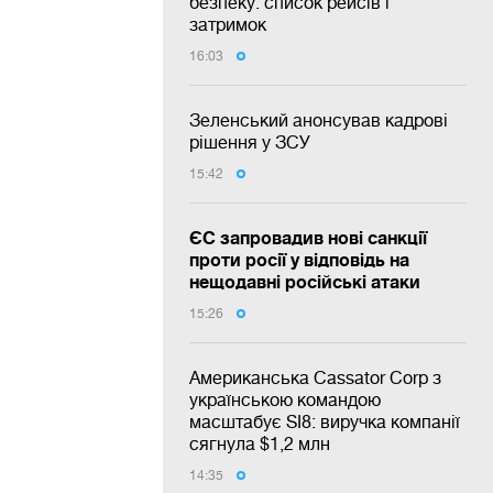
безпеку: список рейсів і
затримок
16:03
Зеленський анонсував кадрові
рішення у ЗСУ
15:42
ЄС запровадив нові санкції
проти росії у відповідь на
нещодавні російські атаки
15:26
Американська Cassator Corp з
українською командою
масштабує SI8: виручка компанії
сягнула $1,2 млн
14:35