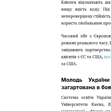
Клієнти відзначають ш
вищу якість коду. Під
неперевершену стійкість
користь глобальним про
Часовий збіг з Європою
режимі реального часу. Б
зміцнюють партнерство
клієнтів з ЄС та США,
пос
за США.
Молодь України
загартована в боях
Система освіти Україн
Університети Києва, 