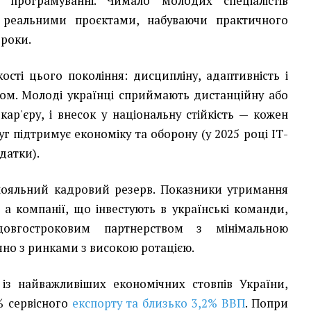
а програмуванні. Чимало молодих спеціалістів
 реальними проєктами, набуваючи практичного
 роки.
ості цього покоління: дисципліну, адаптивність і
ком. Молоді українці сприймають дистанційну або
 кар'єру, і внесок у національну стійкість — кожен
уг підтримує економіку та оборону (у 2025 році ІТ-
датки).
лояльний кадровий резерв. Показники утримання
а компанії, що інвестують в українські команди,
довгостроковим партнерством з мінімальною
яно з ринками з високою ротацією.
із найважливіших економічних стовпів України,
% сервісного
експорту та близько 3,2% ВВП
. Попри