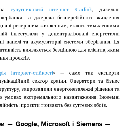
я на
супутниковий інтернет Starlink
, дизельні
овербанки та джерела безперебійного живлення
аднані резервним живленням, стають тимчасовими
ій інвестували у децентралізовані енергетичні
ні панелі та акумуляторні системи зберігання. Ця
птивність виявляється безцінною для клієнтів, яким
ння проєктів.
ія інтернет-стійкості
» — саме так експерти
унікаційний сектор країни. Оператори та бізнес
труктуру, запровадили енергонезалежні рішення та
ь в умовах екстремального навантаження. Іноземні
ійність: проєкти тривають без суттєвих збоїв.
ри — Google, Microsoft і Siemens —