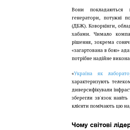
Вони покладаютьс
генератори, потужні п
(ДБЖ). Коворкінги, обл
хабами. Чимало компан
рішення, зокрема соняч
«загартована в бою» ада
потрібне надійне викона
«
Україна як лаборатор
характеризують телеком
диверсифікували інфрас
зберегли зв'язок навіт
клієнти помічають цю над
Чому світові ліде