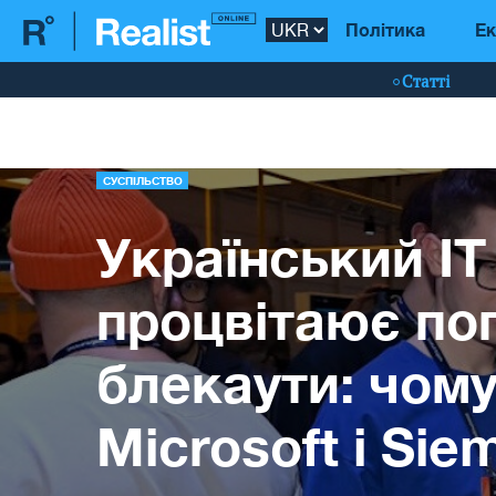
Політика
Ек
Статті
СУСПІЛЬСТВО
Український ІТ
процвітаює по
блекаути: чому
Microsoft і Sie