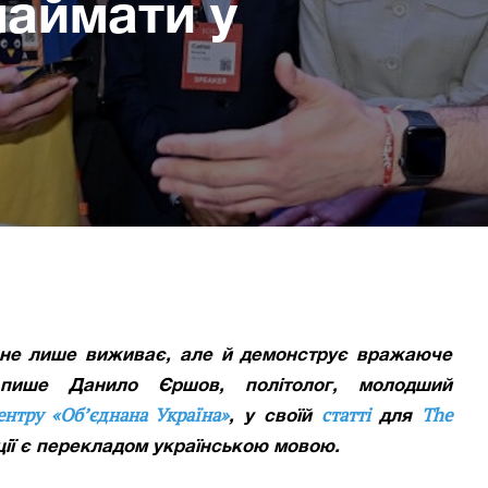
аймати у
р не лише виживає, але й демонструє вражаюче
пише Данило Єршов, політолог, молодший
ентру «Обʼєднана Україна»
статті
The
, у своїй
для
ації є перекладом українською мовою.