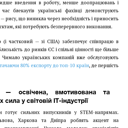
видше введення в роботу, менше доопрацювань і
 час блекаутів українські фахівці демонструють
 — рису, що виникла через необхідність і приносить
єктам, які потребують безперервного виконання.
 (і частковий — зі США) забезпечує співпрацю в
лизькість до ринків ЄС і спільні цінності ще більше
. Чимало українських компаній вже обслуговують
тачаючи 80% експорту до топ-10 країн
, де першість
 — освічена, вмотивована та
 сила у світовій ІТ-індустрії
и готує сильних випускників у STEM-напрямах.
Львова, Харкова та Дніпра роблять акцент на