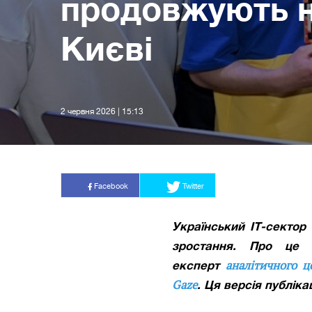
продовжують н
Києві
2 червня 2026 | 15:13
Facebook
Twitter
Український ІТ-секто
зростання. Про це 
аналітичного ц
експерт
Gaze
. Ця версія публік