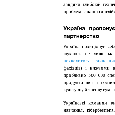
завдяки глибокій техні
проблем і знанню англій
Україна пропонує
партнерство
Україна позиціонує себ
шукають не лише мас
похвалитися величезн
фахівців) і нижчими 
приблизно 300 000 спец
продуктивність на одног
культурну й часову сумі
Українські команди в
навчання, кібербезпека