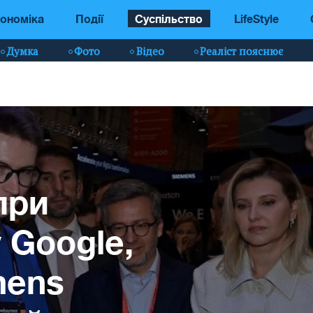
ономіка
Події
Суспільство
LifeStyle
Думка
Фото
Відео
Реаліст пояснює
при
 Google,
mens