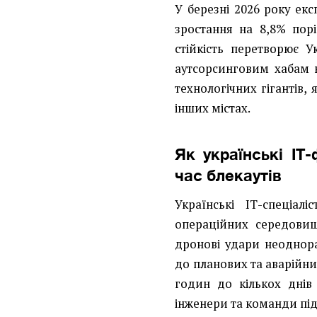
У березні 2026 року екс
зростання на 8,8% порі
стійкість перетворює 
аутсорсинговим хабам н
технологічних гігантів
інших містах.
Як українські ІТ-
час блекаутів
Українські ІТ-спеціа
операційних середовищ 
дронові удари неоднор
до планових та аварійни
годин до кількох дні
інженери та команди пі