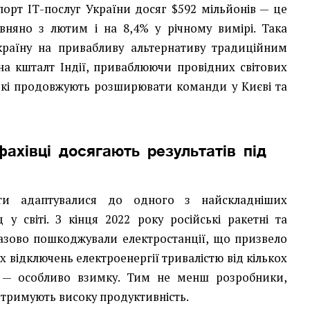
порт ІТ-послуг України досяг $592 мільйонів — це
вняно з лютим і на 8,4% у річному вимірі. Така
Україну на привабливу альтернативу традиційним
а кшталт Індії, приваблюючи провідних світових
, які продовжують розширювати команди у Києві та
фахівці досягають результатів під
лісти адаптувалися до одного з найскладніших
у світі. З кінця 2022 року російські ракетні та
азово пошкоджували електростанції, що призвело
х відключень електроенергії тривалістю від кількох
в — особливо взимку. Тим не менш розробники,
дтримують високу продуктивність.