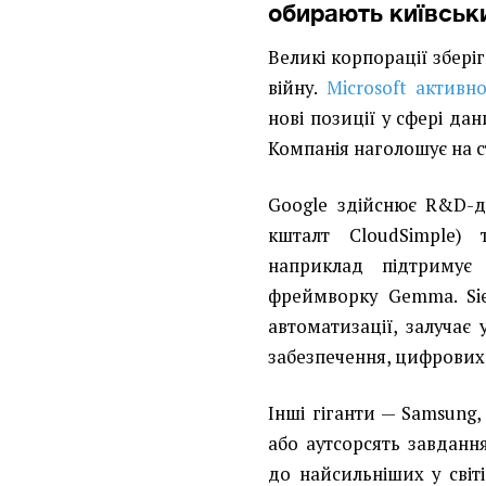
обирають київськ
Великі корпорації збері
війну.
Microsoft активн
нові позиції у сфері дан
Компанія наголошує на с
Google здійснює R&D-ді
кшталт CloudSimple) 
наприклад підтриму
фреймворку Gemma. Sie
автоматизації, залучає
забезпечення, цифрових 
Інші гіганти — Samsung,
або аутсорсять завданн
до найсильніших у світі