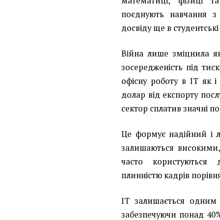
математиці, фізиці т
поєднують навчання з
досвіду ще в студентські
Війна лише зміцнила як
зосередженість під тис
офісну роботу в ІТ як і
долар від експорту посл
сектор сплатив значні по
Це формує надійний і 
залишаються високими, 
часто користуються 
плинністю кадрів порівн
ІТ залишається одним 
забезпечуючи понад 40