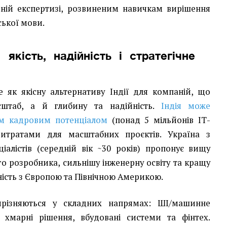
чній експертизі, розвиненим навичкам вирішення
ської мови.
 якість, надійність і стратегічне
е як якісну альтернативу Індії для компаній, що
штаб, а й глибину та надійність.
Індія може
им кадровим потенціалом
(понад 5 мільйонів ІТ-
витратами для масштабних проєктів. Україна з
іалістів (середній вік ~30 років) пропонує вищу
о розробника, сильнішу інженерну освіту та кращу
сність з Європою та Північною Америкою.
ирізняються у складних напрямах: ШІ/машинне
, хмарні рішення, вбудовані системи та фінтех.