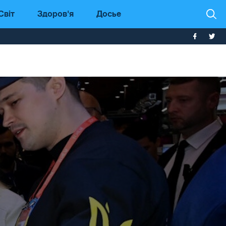
Світ
Здоров'я
Досье