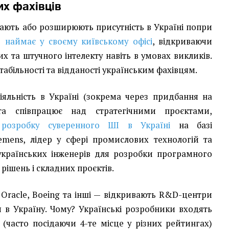
их фахівців
гають або розширюють присутність в Україні попри
о наймає у своєму київському офісі
, відкриваючи
их та штучного інтелекту навіть в умовах викликів.
табільності та відданості українським фахівцям.
яльність в Україні (зокрема через придбання на
та співпрацює над стратегічними проєктами,
є
розробку суверенного ШІ в Україні
на базі
mens, лідер у сфері промислових технологій та
 українських інженерів для розробки програмного
рішень і складних проєктів.
 Oracle, Boeing та інші — відкривають R&D-центри
я в Україну. Чому? Українські розробники входять
 (часто посідаючи 4-те місце у різних рейтингах)