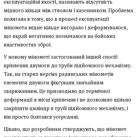
експлуатаційні якості, називають відсутність
мідного кільця між стволом і казенником. Проблема
полягала в тому, що в процесі експлуатації
міномета мідне кільце вигорало і деформувалося,
що вкрай негативно позначалося на бойових
властивостях зброї.
У новому мінометі застосований інший спосіб
кріплення двуноги до труби підйомного механізму.
Так, на старих версіях радянських мінометів
елементи двуноги фіксували звичайним
зварюванням. Це призводило до термічної
деформації в місці кріплення і не дозволяло щільно
закріпити циліндр в трубі підйомного механізму, і
він просто бовтався усередині.
Цікаво, що розробники стверджують, що міномет