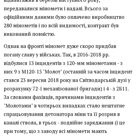
відвантажив в березні наступного року,
передавалися міномети і надалі. Всього за
офіційними даними було оплачено виробництво
280 мінометів і по всій видимості, контракт був
виконаний повністю.
Однак на фронті міномет дуже скоро придбав
погану славу у військах. Так, в 2016-2018 рр.
відбулися 13 інцидентів з 120-мм мінометами - з
них 9 з М120-15 "Молот" (останній за часом інцидент
стався 23 вересня 2018 року на Світлодарській дузі у
розрахунку 72-ї механізованої бригади) і 4 - з 2Б11.
За словами фахівців, причинами інцидентів з
"Молотами" в чотирьох випадках стало нештатне
спрацьовування детонатора міни та її розрив в
каналі ствола, в трьох - подвійне заряджання (і це
при тому, що з заводу всі міномети мають