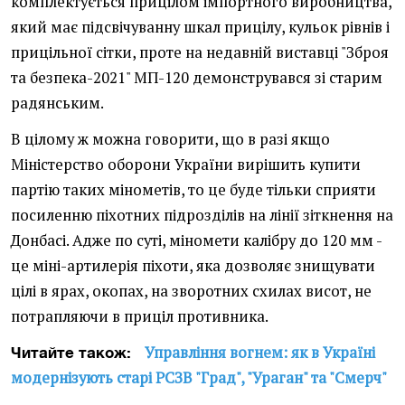
комплектується прицілом імпортного виробництва,
який має підсвічуванну шкал прицілу, кульок рівнів і
прицільної сітки, проте на недавній виставці "Зброя
та безпека-2021" МП-120 демонструвався зі старим
радянським.
В цілому ж можна говорити, що в разі якщо
Міністерство оборони України вирішить купити
партію таких мінометів, то це буде тільки сприяти
посиленню піхотних підрозділів на лінії зіткнення на
Донбасі. Адже по суті, міномети калібру до 120 мм -
це міні-артилерія піхоти, яка дозволяє знищувати
цілі в ярах, окопах, на зворотних схилах висот, не
потрапляючи в приціл противника.
Управління вогнем: як в Україні
Читайте також:
модернізують старі РСЗВ "Град", "Ураган" та "Смерч"