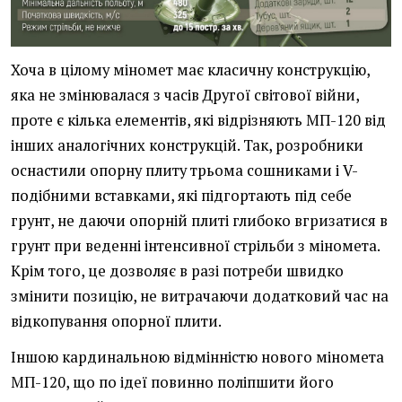
Хоча в цілому міномет має класичну конструкцію,
яка не змінювалася з часів Другої світової війни,
проте є кілька елементів, які відрізняють МП-120 від
інших аналогічних конструкцій. Так, розробники
оснастили опорну плиту трьома сошниками і V-
подібними вставками, які підгортають під себе
грунт, не даючи опорній плиті глибоко вгризатися в
грунт при веденні інтенсивної стрільби з міномета.
Крім того, це дозволяє в разі потреби швидко
змінити позицію, не витрачаючи додатковий час на
відкопування опорної плити.
Іншою кардинальною відмінністю нового міномета
МП-120, що по ідеї повинно поліпшити його