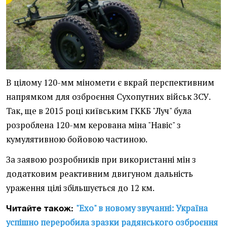
В цілому 120-мм міномети є вкрай перспективним
напрямком для озброєння Сухопутних військ ЗСУ.
Так, ще в 2015 році київським ГККБ "Луч" була
розроблена 120-мм керована міна "Навіс" з
кумулятивною бойовою частиною.
За заявою розробників при використанні мін з
додатковим реактивним двигуном дальність
ураження цілі збільшується до 12 км.
"Ехо" в новому звучанні: Україна
Читайте також:
успішно переробила зразки радянського озброєння