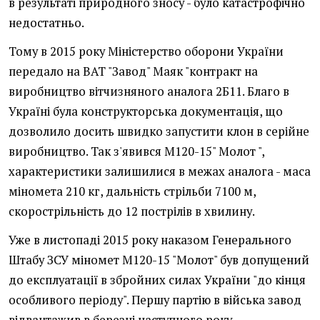
в результаті природного зносу - було катастрофічно
недостатньо.
Тому в 2015 року Міністерство оборони України
передало на ВАТ "Завод" Маяк "контракт на
виробництво вітчизняного аналога 2Б11. Благо в
Україні була конструкторська документація, що
дозволило досить швидко запустити клон в серійне
виробництво. Так з'явився М120-15" Молот ",
характеристики залишилися в межах аналога - маса
міномета 210 кг, дальність стрільби 7100 м,
скорострільність до 12 пострілів в хвилину.
Уже в листопаді 2015 року наказом Генерального
Штабу ЗСУ міномет М120-15 "Молот" був допущений
до експлуатації в збройних силах України "до кінця
особливого періоду". Першу партію в війська завод