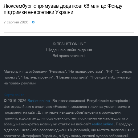
Люксембург спрямував додаткові €8 млн до Фонду
підтримки енергетики України
7 серпня 2026
© REALIST.ONLINE
Щоденне онлайн-видання
Всі права захищені
Матеріали під рубриками "Реклама", "На правах реклами", "PR", "Спонсор
проекту", "Партнер проекту", "Новини компаній", "Позиція" публікуються
на правах реклами
Карта сайта
© 2016-2026
Realist.online
. Всі права захищені. Републікація матеріалів і
фотографій, які є власністю «Реаліст», можлива тільки за умови прямого
посилання на сайт. Для інтернет-видань обов'язковим є розміщення
прямим, відкритим для пошукових систем, посилання не нижче другого
абзацу на конкретну новину чи статтю на веб-сайт
realist.online
. Передрук,
відтворення та / або розповсюдження інформації, що містить посилання на
агентства «Інтерфакс-Україна», в будь-якому вигляді суворо заборонені.