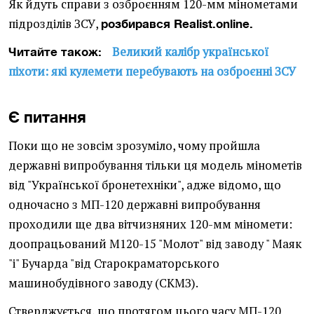
Як йдуть справи з озброєнням 120-мм мінометами
підрозділів ЗСУ,
розбирався Realist.online.
Великий калібр української
Читайте також:
піхоти: які кулемети перебувають на озброєнні ЗСУ
Є питання
Поки що не зовсім зрозуміло, чому пройшла
державні випробування тільки ця модель мінометів
від "Української бронетехніки", адже відомо, що
одночасно з МП-120 державні випробування
проходили ще два вітчизняних 120-мм міномети:
доопрацьований М120-15 "Молот" від заводу " Маяк
"і" Бучарда "від Старокраматорського
машинобудівного заводу (СКМЗ).
Стверджується, що протягом цього часу МП-120