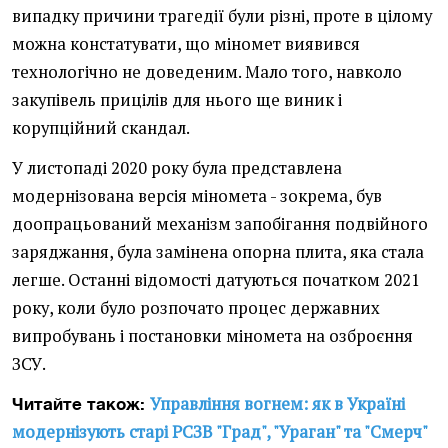
випадку причини трагедії були різні, проте в цілому
можна констатувати, що міномет виявився
технологічно не доведеним. Мало того, навколо
закупівель прицілів для нього ще виник і
корупційний скандал.
У листопаді 2020 року була представлена
модернізована версія міномета - зокрема, був
доопрацьований механізм запобігання подвійного
заряджання, була замінена опорна плита, яка стала
легше. Останні відомості датуються початком 2021
року, коли було розпочато процес державних
випробувань і постановки міномета на озброєння
ЗСУ.
Управління вогнем: як в Україні
Читайте також:
модернізують старі РСЗВ "Град", "Ураган" та "Смерч"