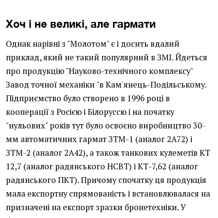
Хоч і не великі, але гармати
Однак нарівні з "Молотом" є і досить вдалий
приклад, який не такий популярний в ЗМІ. Йдеться
про продукцію "Науково-технічного комплексу"
Завод точної механіки "в Кам'янець-Подільському.
Підприємство було створено в 1996 році в
кооперації з Росією і Білоруссю і на початку
"нульових" років тут було освоєно виробництво 30-
мм автоматичних гармат ЗТМ-1 (аналог 2А72) і
ЗТМ-2 (аналог 2А42), а також танкових кулеметів КТ
12,7 (аналог радянського НСВТ) і КТ-7,62 (аналог
радянського ПКТ). Причому спочатку ця продукція
мала експортну спрямованість і встановлювалася на
призначені на експорт зразки бронетехніки. У