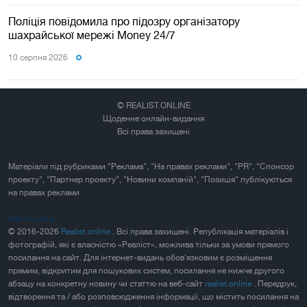
Поліція повідомила про підозру організатору
шахрайської мережі Money 24/7
10 серпня 2026
© REALIST.ONLINE
Щоденне онлайн-видання
Всі права захищені
Матеріали під рубриками "Реклама", "На правах реклами", "PR", "Спонсор
проекту", "Партнер проекту", "Новини компаній", "Позиція" публікуються
на правах реклами
Карта сайта
© 2016-2026
Realist.online
. Всі права захищені. Републікація матеріалів і
фотографій, які є власністю «Реаліст», можлива тільки за умови прямого
посилання на сайт. Для інтернет-видань обов'язковим є розміщення
прямим, відкритим для пошукових систем, посилання не нижче другого
абзацу на конкретну новину чи статтю на веб-сайт
realist.online
. Передрук,
відтворення та / або розповсюдження інформації, що містить посилання на