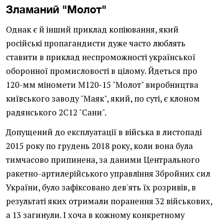
Зламаний "Молот"
Однак є й інший приклад копіювання, який
російські пропагандисти дуже часто люблять
ставити в приклад неспроможності української
оборонної промисловості в цілому. Йдеться про
120-мм міномети М120-15 "Молот" виробництва
київського заводу "Маяк", який, по суті, є клоном
радянського 2С12 "Сани".
Допущений до експлуатації в війська в листопаді
2015 року по грудень 2018 року, коли вона була
тимчасово припинена, за даними Центрального
ракетно-артилерійського управління Збройних сил
України, було зафіксовано дев'ять їх розривів, в
результаті яких отримали поранення 32 військових,
а 13 загинули. І хоча в кожному конкретному