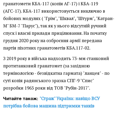
гранатомети КБА-117 (копія АГ-17) і КБА-119
(АГС-17). КБА-117 використовується виключно в
бойових модулях ( "Грім", "Шквал", "Штурм", "Катран-
М" БМ-7 "Парус"), так як у нього відсутній ручний
спуск і власні прилади прицілювання. На початку
грудня 2020 року на озброєння армії передана
партія піхотних гранатометів КБА.117-02.
З 2019 року в війська надходить 73-мм станковий
протитанковий гранатомет (за західною
термінологією - безвідкатна гармата) "ланцея" - по
суті копія радянського зразка СПГ-9 "Спис"
розробки 1963 роки від ТОВ "Рубін-2017".
"Страж" Україна: навіщо ВСУ
Читайте також:
потрібна бойова машина підтримки танків