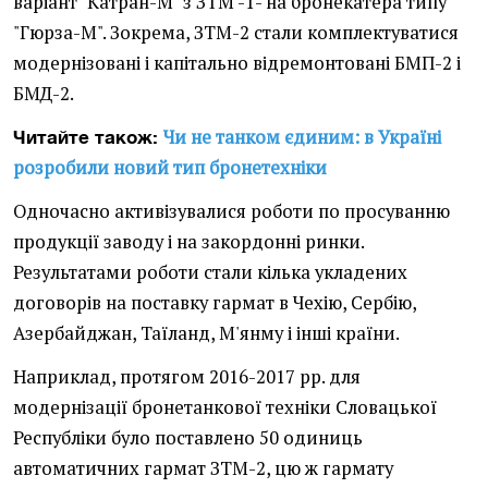
варіант "Катран-М" з ЗТМ -1- на бронекатера типу
"Гюрза-М". Зокрема, ЗТМ-2 стали комплектуватися
модернізовані і капітально відремонтовані БМП-2 і
БМД-2.
Чи не танком єдиним: в Україні
Читайте також:
розробили новий тип бронетехніки
Одночасно активізувалися роботи по просуванню
продукції заводу і на закордонні ринки.
Результатами роботи стали кілька укладених
договорів на поставку гармат в Чехію, Сербію,
Азербайджан, Таїланд, М'янму і інші країни.
Наприклад, протягом 2016-2017 рр. для
модернізації бронетанкової техніки Словацької
Республіки було поставлено 50 одиниць
автоматичних гармат ЗТМ-2, цю ж гармату