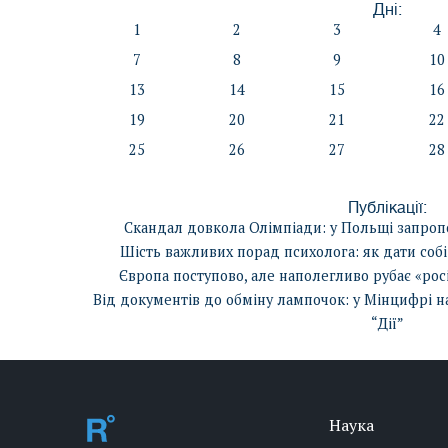
Дні:
1
2
3
4
7
8
9
10
13
14
15
16
19
20
21
22
25
26
27
28
Публікації:
Скандал довкола Олімпіади: у Польщі запропо
Шість важливих порад психолога: як дати соб
Європа поступово, але наполегливо рубає «рос
Від документів до обміну лампочок: у Мінцифрі н
“Дії”
Наука