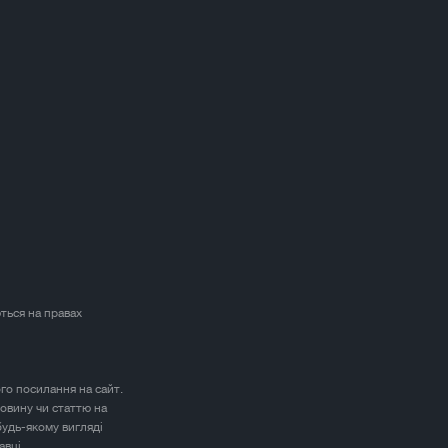
ться на правах
ого посилання на сайт.
овину чи статтю на
будь-якому вигляді
авці.