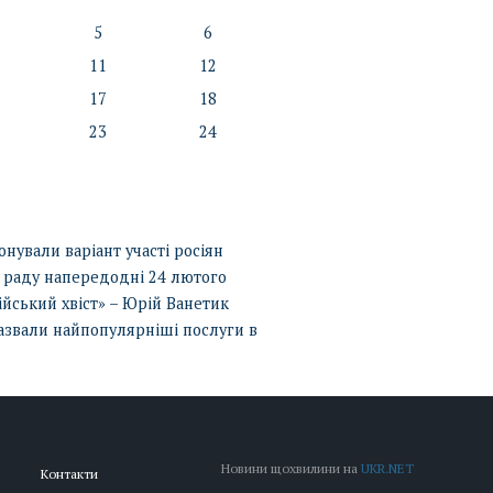
5
6
11
12
17
18
23
24
нували варіант участі росіян
і раду напередодні 24 лютого
ійський хвіст» – Юрій Ванетик
азвали найпопулярніші послуги в
Новини щохвилини на
UKR.NET
Контакти