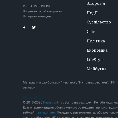
Здоров'я
© REALIST.ONLINE
Щоденне онлайн-видання
Події
Всі права захищені
Суспільство
Світ
Політика
Економіка
LifeStyle
Майбутнє
Матеріали під рубриками "Реклама", "На правах реклами", "PR",
реклами
Карта сайта
© 2016-2026
Realist.online
. Всі права захищені. Републікація м
Для інтернет-видань обов'язковим є розміщення прямим, відкр
веб-сайт
realist.online
. Передрук, відтворення та / або розповс
суворо заборонені. AD - матеріали, які відзначені цим знаком, 