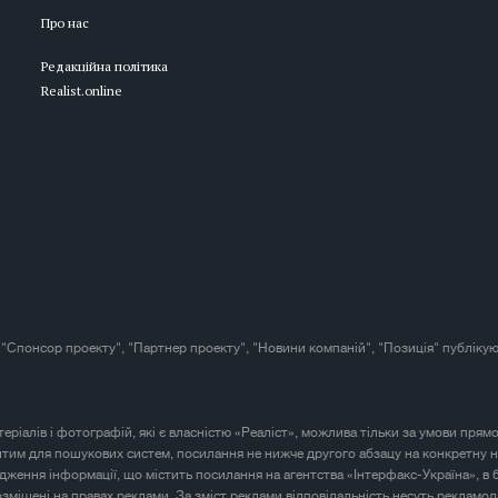
Про нас
Редакційна політика
Realist.online
 "Спонсор проекту", "Партнер проекту", "Новини компаній", "Позиція" публікую
атеріалів і фотографій, які є власністю «Реаліст», можлива тільки за умови прям
итим для пошукових систем, посилання не нижче другого абзацу на конкретну н
юдження інформації, що містить посилання на агентства «Інтерфакс-Україна», в 
розміщені на правах реклами. За зміст реклами відповідальність несуть рекламод