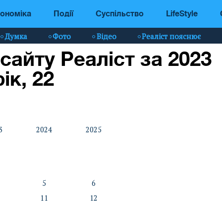
ономіка
Події
Суспільство
LifeStyle
Думка
Фото
Відео
Реаліст пояснює
 сайту Реаліст за 2023
рік, 22
3
2024
2025
5
6
11
12