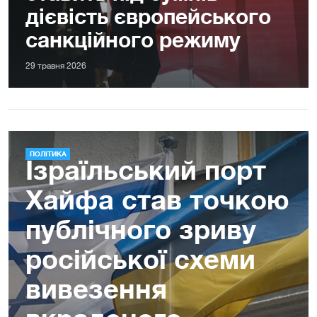
дієвість європейського
санкційного режиму
29 травня 2026
ПОЛІТИКА
Ізраїльський порт
Хайфа став точкою
публічного зриву
російської схеми
вивезення