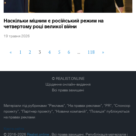
Наскільки міцним є російський режим на
четвертому році великої війни
19 травня 2026
«
1
2
3
4
5
6
...
118
»
© REALIST.ONLINE
Щоденне онлайн-видання
Всі права захищені
Матеріали під рубриками "Реклама", "На правах реклами", "PR", "Спонсор
проекту", "Партнер проекту", "Новини компаній", "Позиція" публікуються
на правах реклами
Карта сайта
© 2016-2026
Realist.online
. Всі права захищені. Републікація матеріалів і