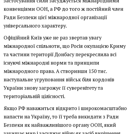
застосування сили засуджується міжнародними
конвенціями ООН, а РФ до того ж постійний член
Ради Безпеки цієї міжнародної організації
універсального характеру.
Офіційний Київ уже не раз звертав увагу
міжнародної спільноти, що Росія окупацією Криму
та частини території Донбасу перекреслила всі
існуючі міжнародні норми та принципи
міжнародного права. А створивши 150 тис.
наступальне угруповання військ біля кордонів
України знову загрожує її суверенітету та
територіальній цілісності.
Якщо РФ наважиться відкрито і широкомасштабно
напасти на Україну, то її треба викидати з Ради
Безпеки як найважливішого органу ООН, який
захищає мир і засуджує війну як засіб вирішення