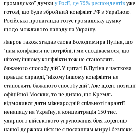
громадської думки
у Росії, де 75% респондентів
уже
готові, що буде збройний конфлікт РФ з Україною.
Російська пропаганда готує громадську думку
щодо можливого нападу на Україну.
Лавров також згадав слова Володимира Путіна, що
"нам конфлікти не потрібні, і ми сподіваємося, що
нікому іншому конфлікти теж не становлять
бажаного способу дій". У цитаті В.Путіна є часткова
правда: справді, "нікому іншому конфлікти не
становлять бажаного способу дій". Але щодо позиції
офіційної Москви, то не дивно, що Кремль
відмовився дати міжнародній спільноті гарантії
ненападу на Україну, а концентрація 150 тис.
ударного військового угруповання біля кордонів
нашої держави ніяк не є посланням миру і безпеки.