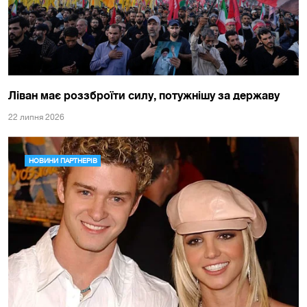
Ліван має роззброїти силу, потужнішу за державу
22 липня 2026