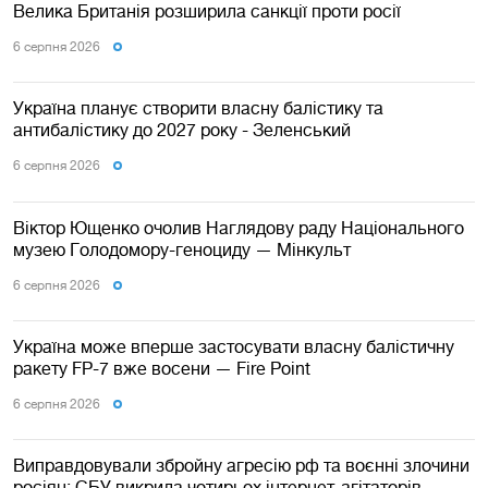
Велика Британія розширила санкції проти росії
6 серпня 2026
Україна планує створити власну балістику та
антибалістику до 2027 року - Зеленський
6 серпня 2026
Віктор Ющенко очолив Наглядову раду Національного
музею Голодомору-геноциду — Мінкульт
6 серпня 2026
Україна може вперше застосувати власну балістичну
ракету FP-7 вже восени — Fire Point
6 серпня 2026
Виправдовували збройну агресію рф та воєнні злочини
росіян: СБУ викрила чотирьох інтернет-агітаторів