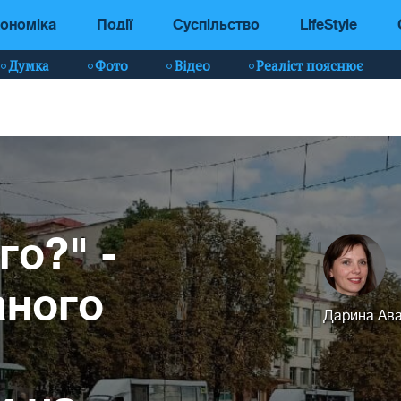
ономіка
Події
Суспільство
LifeStyle
Думка
Фото
Відео
Реаліст пояснює
го?" -
аного
Дарина Ав