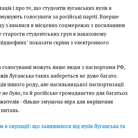
ція і про те, що студентів луганських вузів в
мушують голосувати за російські партії. Вперше
ду з'явилися в місцевих соцмережах з посиланням
де старости студентських груп в наказовому
підшефних" показати скріни з електронного
 в голосуванні можуть лише люди з паспортами РФ,
еджів Луганська таких набереться не дуже багато.
ація іншого роду, але насильницької паспортизації
 не було, та й російське громадянство для багатьох
жителів - більше змушена міра для вирішення
 питань.
 в окупації: що залишилося від вузів Луганська та