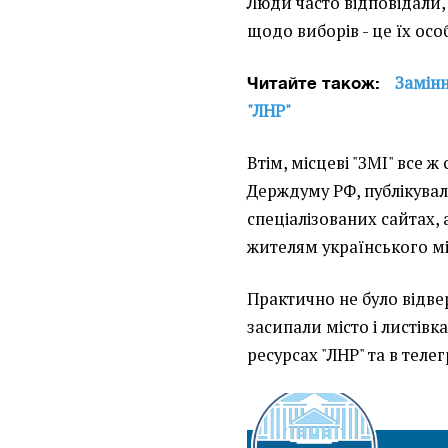
Люди часто відповідали,
щодо виборів - це їх особ
Замінн
Читайте також:
"ЛНР"
Втім, місцеві "ЗМІ" все
Держдуму РФ, публікувал
спеціалізованих сайтах, 
жителям українського міс
Практично не було відвер
засипали місто і листів
ресурсах "ЛНР" та в тел