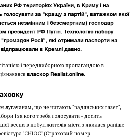
аних РФ територіях України, в Криму і на
ь голосувати за "кращу з партій", ватажком якої
ається незмінним і безсмертним) господар
ом президент РФ Путін. Технологію набору
 "громадян Росії", які отримали паспорти на
 відпрацювали в Кремлі давно.
агітацією і передвиборною пропагандою в
дізнавався
власкор Realist.online.
раховку
 лугачанам, що не читають "радянських газет",
ибори і за кого треба голосувати - досить
ієї весни в побуті жителів міста з'явилася раніше
ревіатура "СНІОС" (Страховий номер