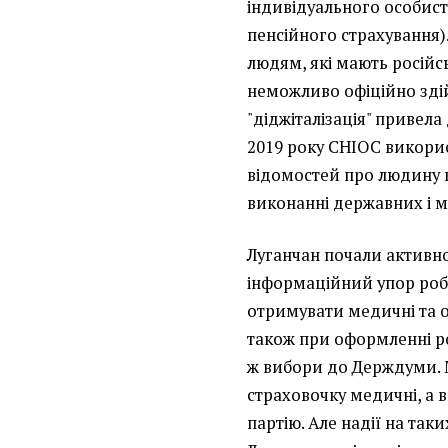
індивідуального особист
пенсійного страхування)
людям, які мають російс
неможливо офіційно здій
"діджіталізація" привела
2019 року СНІОС використ
відомостей про людину 
виконанні державних і 
Луганчан почали активно
інформаційний упор роби
отримувати медичні та ос
також при оформленні рос
ж вибори до Держдуми. М
страховочку медичні, а в
партію. Але надії на таки