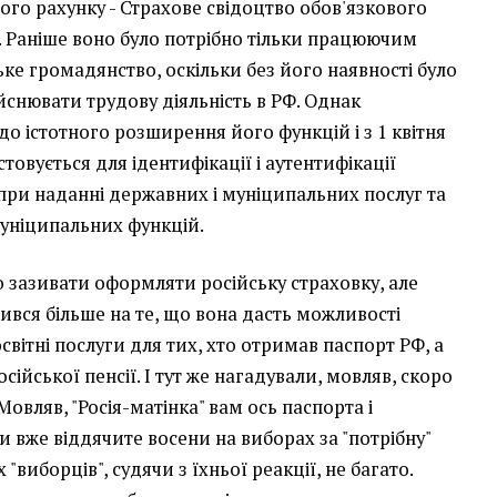
ого рахунку - Страхове свідоцтво обов'язкового
. Раніше воно було потрібно тільки працюючим
ьке громадянство, оскільки без його наявності було
снювати трудову діяльність в РФ. Однак
 до істотного розширення його функцій і з 1 квітня
овується для ідентифікації і аутентифікації
при наданні державних і муніципальних послуг та
муніципальних функцій.
 зазивати оформляти російську страховку, але
вся більше на те, що вона дасть можливості
вітні послуги для тих, хто отримав паспорт РФ, а
ійської пенсії. І тут же нагадували, мовляв, скоро
овляв, "Росія-матінка" вам ось паспорта і
и вже віддячите восени на виборах за "потрібну"
х "виборців", судячи з їхньої реакції, не багато.