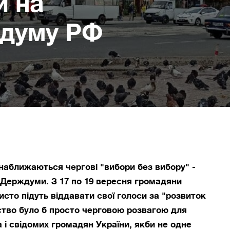
и на
ждуму РФ
 наближаються чергові "вибори без вибору" -
 Держдуми. З 17 по 19 вересня громадяни
исто підуть віддавати свої голоси за "розвиток
йство було б просто черговою розвагою для
і свідомих громадян України, якби не одне