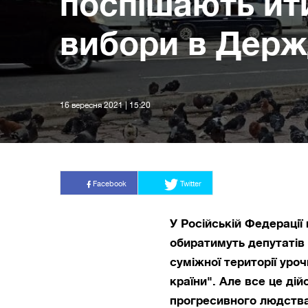
поспішають йт
вибори в Дер
16 вересня 2021 | 15:20
Facebook
Twitter
У Російській Федерації
обиратимуть депутатів
суміжної території уроч
країни". Але все це ді
прогресивного людства 