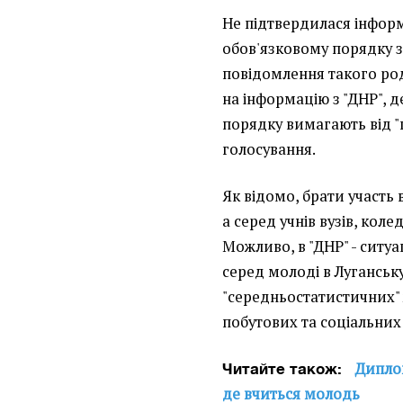
Не підтвердилася інформа
обов'язковому порядку з
повідомлення такого ро
на інформацію з "ДНР", 
порядку вимагають від "
голосування.
Як відомо, брати участь
а серед учнів вузів, кол
Можливо, в "ДНР" - ситу
серед молоді в Луганську
"середньостатистичних" 
побутових та соціальних
Диплом
Читайте також:
де вчиться молодь