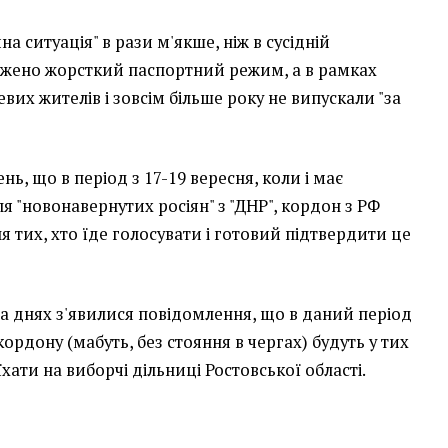
чна ситуація" в рази м'якше, ніж в сусідній
аджено жорсткий паспортний режим, а в рамках
вих жителів і зовсім більше року не випускали "за
нь, що в період з 17-19 вересня, коли і має
я "новонавернутих росіян" з "ДНР", кордон з РФ
я тих, хто їде голосувати і готовий підтвердити це
 на днях з'явилися повідомлення, що в даний період
ордону (мабуть, без стояння в чергах) будуть у тих
хати на виборчі дільниці Ростовської області.