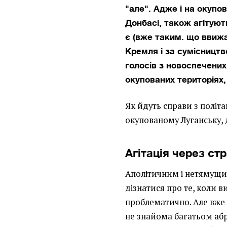
"але". Адже і на окупов
Донбасі, також агітуют
є (вже таким. що ввиж
Кремля і за сумісництв
голосів з новоспечених
окупованих територіях,
Як йдуть справи з політ
окупованому Луганську, 
Агітація через ст
Аполітичним і нетямущим
дізнатися про те, коли в
проблематично. Але вже ц
не знайома багатьом аб