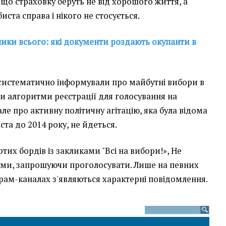
 що страховку беруть не від хорошого життя, а
иста справа і нікого не стосується.
ики всього: які документи роздають окупанти в
 ж систематично інформували про майбутні вибори в
и алгоритми реєстрації для голосування на
але про активну політичну агітацію, яка була відома
та до 2014 року, не йдеться.
тих бордів із закликами "Всі на вибори!», Не
ками, запрошуючи проголосувати. Лише на певних
еграм-каналах з'являються характерні повідомлення.