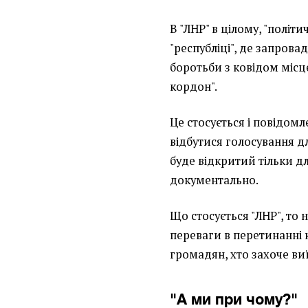
В "ЛНР" в цілому, "політи
"республіці", де запров
боротьби з ковідом місце
кордон".
Це стосується і повідомле
відбутися голосування дл
буде відкритий тільки дл
документально.
Що стосується "ЛНР", то
переваги в перетинанні к
громадян, хто захоче виї
"А ми при чому?"