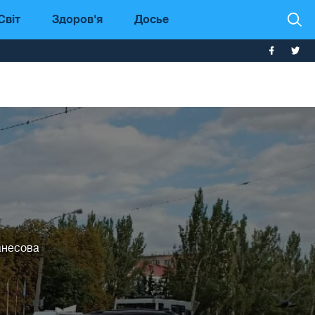
Світ
Здоров'я
Досье
анесова