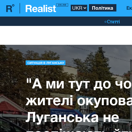
Політика
Ек
Статті
СИТУАЦІЯ В ЛУГАНСЬКУ
"А ми тут до чо
жителі окупов
Луганська не