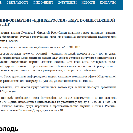
олодь