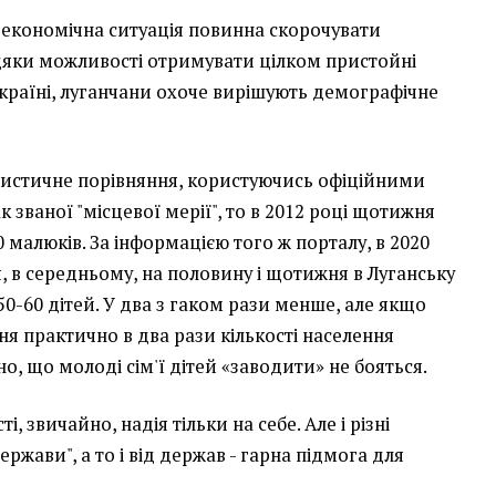
а економічна ситуація повинна скорочувати
вдяки можливості отримувати цілком пристойні
 Україні, луганчани охоче вирішують демографічне
тистичне порівняння, користуючись офіційними
 званої "місцевої мерії", то в 2012 році щотижня
60 малюків. За інформацією того ж порталу, в 2020
, в середньому, на половину і щотижня в Луганську
0-60 дітей. У два з гаком рази менше, але якщо
ня практично в два рази кількості населення
но, що молоді сім'ї дітей «заводити» не бояться.
і, звичайно, надія тільки на себе. Але і різні
ержави", а то і від держав - гарна підмога для