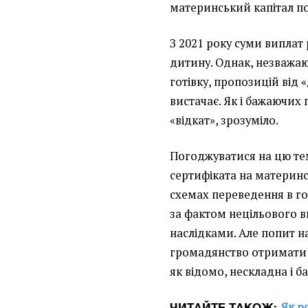
материнський капітал по
З 2021 року суми виплат р
дитину. Однак, незважаюч
готівку, пропозицій від 
вистачає. Як і бажаючих
«відкат», зрозуміло.
Погоджуватися на цю тем
сертифіката на материнс
схемах переведення в го
за фактом нецільового 
наслідками. Але попит н
громадянство отримати н
як відомо, нескладна і б
Як р
ЧИТАЙТЕ ТАКОЖ: