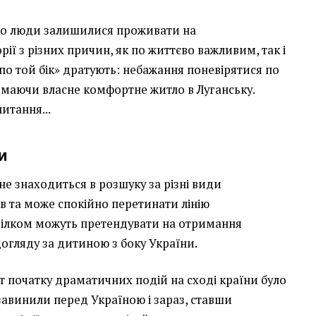
що люди залишилися проживати на
ії з різних причин, як по життєво важливим, так і
«по той бік» дратують: небажання поневірятися по
 маючи власне комфортне житло в Луганську.
итання...
и
ї не знаходиться в розшуку за різні види
в та може спокійно перетинати лінію
цілком можуть претендувати на отримання
огляду за дитиною з боку України.
т початку драматичних подій на сході країни було
 завинили перед Україною і зараз, ставши