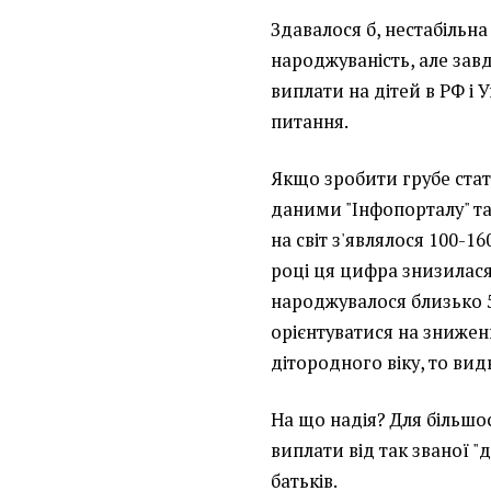
Здавалося б, нестабільн
народжуваність, але за
виплати на дітей в РФ і
питання.
Якщо зробити грубе ста
даними "Інфопорталу" так
на світ з'являлося 100-1
році ця цифра знизилася
народжувалося близько 5
орієнтуватися на знижен
дітородного віку, то вид
На що надія? Для більшост
виплати від так званої "д
батьків.