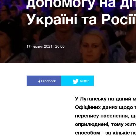
допомогу на ді
Україні та Росії
17 червня 2021 | 20:00
Facebook
Twitter
У Луганську на даний 
Офіційних даних щодо т
перепису населення, що
оприлюднені, тому жит
способом - за кількіст