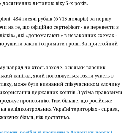
 досягненню дитиною віку 3-х років.
івні: 484 тисячі рублів (6 713 доларів) за першу
и на те, що офіційно сертифікат - не перевести в
«ділків», які «допомагають» в незаконних схемах -
 порушити закон і отримати гроші. За пристойний
у навряд чи хтось захоче, оскільки власник
ький капітал, який погоджується взяти участь в
тівку, може бути визнаний співучасником злочину
використання державних коштів. З усіма правовими
ароджує пропозицію. Тим більше, що російське
а непідконтрольних Україні територіях - справа,
ажаючих більш, ніж достатньо.
оздають російські паспорти в Донецьку: черги і