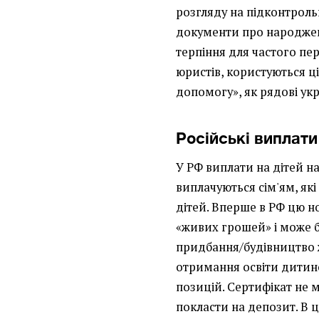
розгляду на підконтрольн
документи про народженн
терпіння для частого пе
юристів, користуються 
допомогу», як рядові укр
Російські виплати
У РФ виплати на дітей н
виплачуються сім'ям, як
дітей. Вперше в РФ цю н
«живих грошей» і може бу
придбання/будівництво ж
отримання освіти дитино
позицій. Сертифікат не 
покласти на депозит. В 