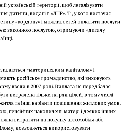
ій українській території, щоб легалізувати
я дитини, видані в «ЛНР». Ті, у кого вистачає
ретину «кордону» і можливостей оплатити послуги
цією законною послугою, отримуючи «дитячу
аїнці.
азиваються «материнським капіталом» і
і мають російське громадянство, які виховують
орму ввели в 2007 році. Виплата не передбачає
ти витрачена тільки на ряд цілей, в тому числі
итла та інші варіанти поліпшення житлових умов,
ю, пенсійних накопичень матері і деяких інших
можна витратити на покупку автомобіля або
цілому, дозволяється використовувати