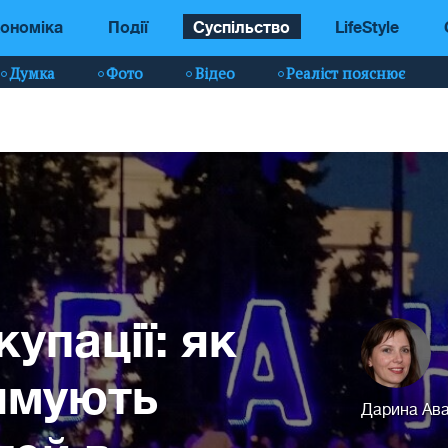
ономіка
Події
Суспільство
LifeStyle
Думка
Фото
Відео
Реаліст пояснює
упації: як
имують
Дарина Ав