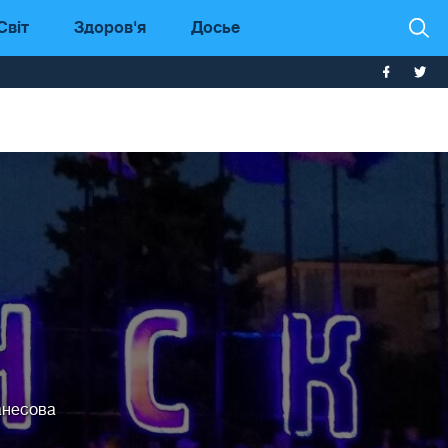
Світ
Здоров'я
Досье
анесова