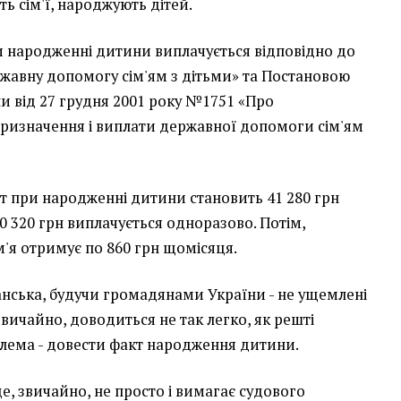
ь сім'ї, народжують дітей.
и народженні дитини виплачується відповідно до
жавну допомогу сім'ям з дітьми» та Постановою
ни від 27 грудня 2001 року №1751 «Про
ризначення і виплати державної допомоги сім'ям
ат при народженні дитини становить 41 280 грн
 10 320 грн виплачується одноразово. Потім,
м'я отримує по 860 грн щомісяця.
нська, будучи громадянами України - не ущемлені
 звичайно, доводиться не так легко, як решті
ллема - довести факт народження дитини.
е, звичайно, не просто і вимагає судового