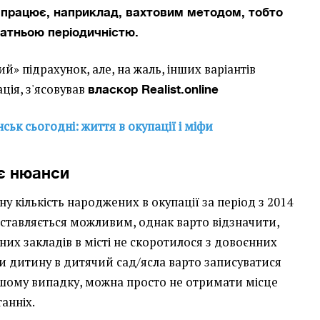
о працює, наприклад, вахтовим методом, тобто
статньою періодичністю.
ий» підрахунок, але, на жаль, інших варіантів
ація, з'ясовував
власкор Realist.online
нськ сьогодні: життя в окупації і міфи
є нюанси
у кількість народжених в окупації за період з 2014
едставляється можливим, однак варто відзначити,
них закладів в місті не скоротилося з довоєнних
ти дитину в дитячий сад/ясла варто записуватися
 іншому випадку, можна просто не отримати місце
анніх.