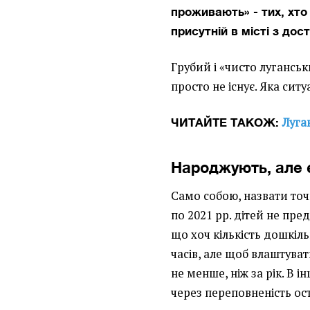
проживають» - тих, хт
присутній в місті з до
Грубий і «чисто луганськ
просто не існує. Яка ситу
Луга
ЧИТАЙТЕ ТАКОЖ:
Народжують, але 
Само собою, назвати точн
по 2021 рр. дітей не пр
що хоч кількість дошкіль
часів, але щоб влаштува
не менше, ніж за рік. В
через переповненість ост