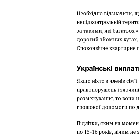
Необхідно відзначити, 
непідконтрольній територ
за такими, які багатьох 
дорогий зйомних кутах,
Споконвічне квартирне п
Українські виплат
Якщо ніхто з членів сім'
правопорушень і злочині
розмежування, то вони 
грошової допомоги по д
Підлітки, яким на момен
по 15-16 років, нічим не