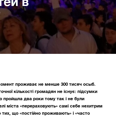
тей в
момент проживає не менше 300 тисяч осыб.
очної кількості громадян не існує: підсумки
 пройшла два роки тому так і не були
елі міста «перераховують» самі себе нехитрим
ю тих, що «постійно проживають» і «часто