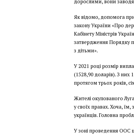
дорослими, вони заводят
Як відомо, допомога пр
закону України «Про дер
Кабінету Міністрів Украї
затвердження Порядку п
з дітьми».
У 2021 році розмір випл
(1528,90 доларів). З них
протягом трьох років, сі
Жителі окупованого Луга
у своїх правах. Хоча, їм,
українців. Головна проб
У зоні проведення ООС ц