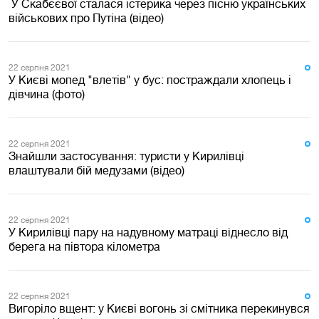
У Скабєєвої сталася істерика через пісню українських
військових про Путіна (відео)
22 серпня 2021
У Києві мопед "влетів" у бус: постраждали хлопець і
дівчина (фото)
22 серпня 2021
Знайшли застосування: туристи у Кирилівці
влаштували бій медузами (відео)
22 серпня 2021
У Кирилівці пару на надувному матраці віднесло від
берега на півтора кілометра
22 серпня 2021
Вигоріло вщент: у Києві вогонь зі смітника перекинувся