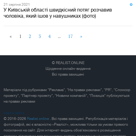
21 серпня 2021
У Київській області швидкісний потяг розчавив
чоловіка, який ішов у навушниках (фото)
«
1
2
3
4
...
17
»
© REALIST.ONLINE
Щоденне онлайн-видання
Всі права захищені
Матеріали під рубриками "Реклама", "На правах реклами", "PR", "Спонсор
проекту", "Партнер проекту", "Новини компаній", "Позиція" публікуються
на правах реклами
Карта сайта
© 2016-2026
Realist.online
. Всі права захищені. Републікація матеріалів і
фотографій, які є власністю «Реаліст», можлива тільки за умови прямого
посилання на сайт. Для інтернет-видань обов'язковим є розміщення