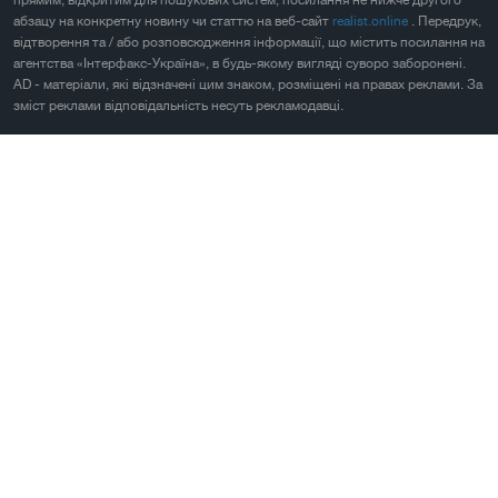
прямим, відкритим для пошукових систем, посилання не нижче другого
абзацу на конкретну новину чи статтю на веб-сайт
realist.online
. Передрук,
відтворення та / або розповсюдження інформації, що містить посилання на
агентства «Інтерфакс-Україна», в будь-якому вигляді суворо заборонені.
AD - матеріали, які відзначені цим знаком, розміщені на правах реклами. За
зміст реклами відповідальність несуть рекламодавці.