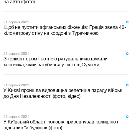
на авто (фото)
21 серпня 2021
Щоб не пустити афганських біженців: Греція звела 40-
кілометрову стіну на кордоні з Туреччиною
21 серпня 2021
З гелікоптером і сотнею рятувальників шукали
хлопчика, який загубився у лісі під Сумами
21 серпня 2021
У Києві пройшла видовищна репетиція параду військ
до Дня Незалежності (фото, відео)
21 серпня 2021
У Київській області чоловік приревнував колишню і
підпалив їй будинок (фото)