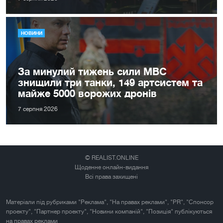
НОВИНИ
За минулий тижень сили МВС
знищили три танки, 149 артсистем та
майже 5000 ворожих дронів
7 серпня 2026
© REALIST.ONLINE
Щоденне онлайн-видання
Всі права захищені
Матеріали під рубриками "Реклама", "На правах реклами", "PR", "Спонсор
проекту", "Партнер проекту", "Новини компаній", "Позиція" публікуються
на правах реклами