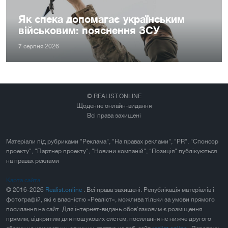
Як спека допомагає українським
військовим: пояснення ЗСУ
7 серпня 2026
© REALIST.ONLINE
Щоденне онлайн-видання
Всі права захищені
Матеріали під рубриками "Реклама", "На правах реклами", "PR", "Спонсор
проекту", "Партнер проекту", "Новини компаній", "Позиція" публікуються
на правах реклами
Карта сайта
© 2016-2026
Realist.online
. Всі права захищені. Републікація матеріалів і
фотографій, які є власністю «Реаліст», можлива тільки за умови прямого
посилання на сайт. Для інтернет-видань обов'язковим є розміщення
прямим, відкритим для пошукових систем, посилання не нижче другого