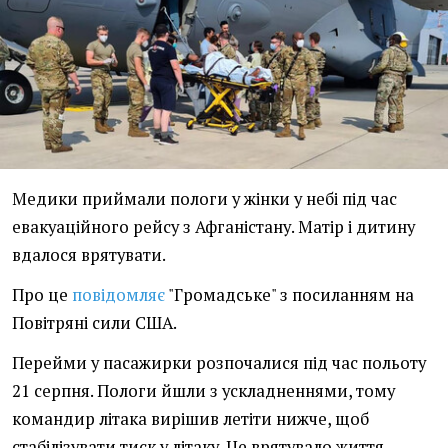
Медики приймали пологи у жінки у небі під час
евакуаційного рейсу з Афганістану. Матір і дитину
вдалося врятувати.
Про це
повідомляє
"Громадське" з посиланням на
Повітряні сили США.
Перейми у пасажирки розпочалися під час польоту
21 серпня. Пологи йшли з ускладненнями, тому
командир літака вирішив летіти нижче, щоб
стабілізувати тиск у літаку. Це врятувало життя