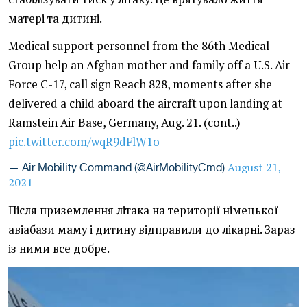
матері та дитині.
Medical support personnel from the 86th Medical
Group help an Afghan mother and family off a U.S. Air
Force C-17, call sign Reach 828, moments after she
delivered a child aboard the aircraft upon landing at
Ramstein Air Base, Germany, Aug. 21. (cont..)
pic.twitter.com/wqR9dFlW1o
August 21,
— Air Mobility Command (@AirMobilityCmd)
2021
Після приземлення літака на території німецької
авіабази маму і дитину відправили до лікарні. Зараз
із ними все добре.