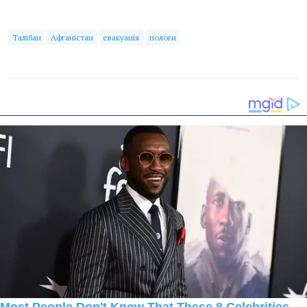
Талібан
Афганістан
евакуація
пологи