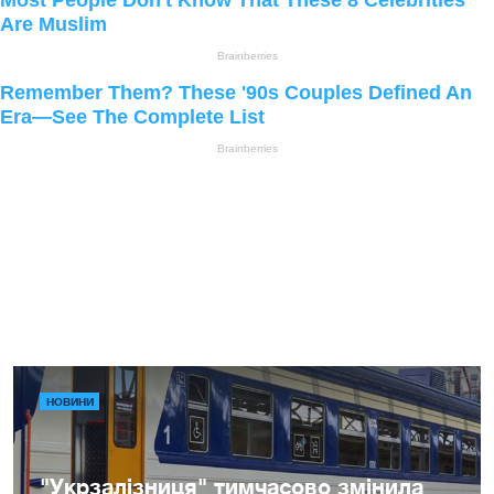
НОВИНИ
"Укрзалізниця" тимчасово змінила