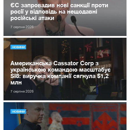
ЄС запровадив нові санкції проти
росії у відповідь на нещодавні
російські атаки
7 серпня 2026
НОВИНИ
Американська Cassator Corp з
українською командою масштабує
SI8: виручка компанії сягнула $1,2
млн
7 серпня 2026
НОВИНИ