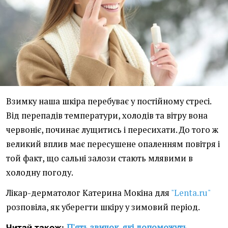
Взимку наша шкіра перебуває у постійному стресі.
Від перепадів температури, холодів та вітру вона
червоніє, починає лущитись і пересихати. До того ж
великий вплив має пересушене опаленням повітря і
той факт, що сальні залози стають млявими в
холодну погоду.
Лікар-дерматолог Катерина Мокіна для
"Lenta.ru"
розповіла, як уберегти шкіру у зимовий період.
П'ять звичок, які допоможуть
Читай також: