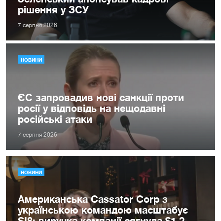
рішення у ЗСУ
7 серпня 2026
НОВИНИ
ЄС запровадив нові санкції проти
росії у відповідь на нещодавні
російські атаки
7 серпня 2026
НОВИНИ
Американська Cassator Corp з
українською командою масштабує
SI8: виручка компанії сягнула $1,2