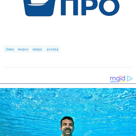
Зима
мороз
шкіра
догляд