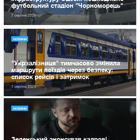
футбольний стадіон "Чорноморець"
7 серпня 2026
НОВИНИ
"Укрзалізниця" тимчасово змінила
маршрути поїздів через безпеку:
список рейсів і затримок
7 серпня 2026
НОВИНИ
Зеленський анонсував кадрові