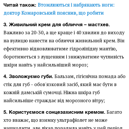
Втомлюються і набрякають ноги:
Читай також:
доктор Комаровський пояснив, що робити
3. Живильний крем для обличчя – мастхев.
Важливо за 20-30, а ще краще і 40 хвилин до виходу
на вулицю нанести на обличчя живильний крем. Він
ефективно відновлюватиме гідроліпідну мантію,
боротиметься з лущенням і знижуватиме чутливість
шкіри навіть у найсильніший мороз;
Бальзам, гігієнічна помада або
4. Зволожуємо губи.
стік для губ – обов'язковий засіб, який має бути в
кожній дамській сумочці. Ніжна шкіра губ
найсильніше страждає від морозного вітру;
Багато
5. Користуємося сонцезахисним кремом.
хто вважає, що взимку ультрафіолет не може
нашкодити, але лікар порадила навіть у цей період