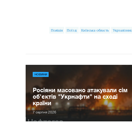
Поліція
Поїзд
Київська область
Укрзалізни
НОВИНИ
Росіяни масовано атакували сім
об'єктів "Укрнафти" на сході
країни
7 серпня 2026