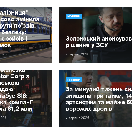
алізниця"
НОВИНИ
сово змінила
ути поїздів
 безпеку:
к рейсів і
Зеленський анонсував
имок
рішення у ЗСУ
2026
7 серпня 2026
иканська
tor Corp з
НОВИНИ
нською
ндою
За минулий тижень с
абує SI8:
знищили три танки, 14
ка компанії
артсистем та майже 5
ла $1,2 млн
ворожих дронів
2026
7 серпня 2026