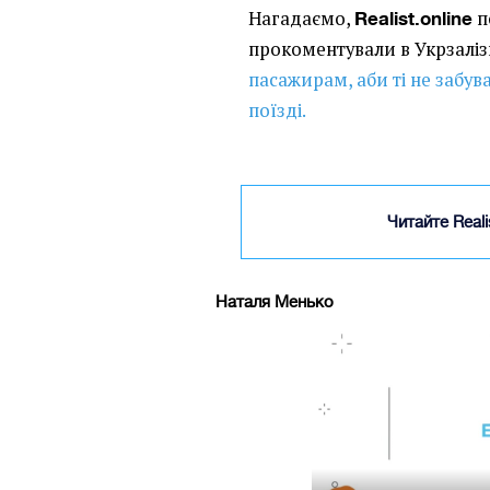
Нагадаємо,
п
Realist.online
прокоментували в Укрзаліз
пасажирам, аби ті не забув
поїзді.
Читайте Real
Наталя Менько