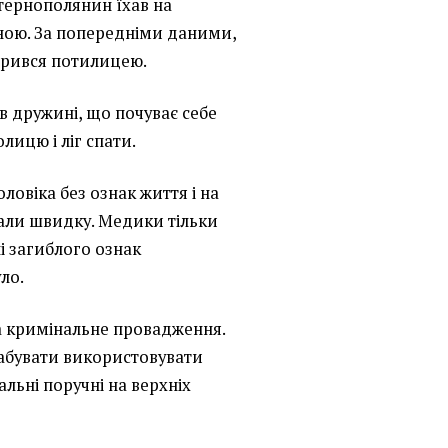
 тернополянин їхав на
ною. За попередніми даними,
вдарився потилицею.
ав дружині, що почуває себе
лицю і ліг спати.
овіка без ознак життя і на
али швидку. Медики тільки
лі загиблого ознак
ло.
а кримінальне провадження.
абувати використовувати
льні поручні на верхніх