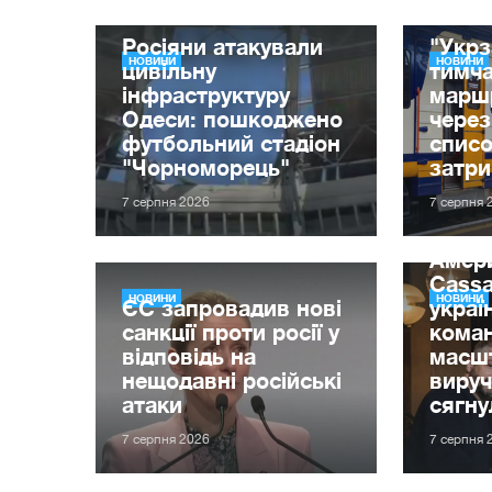
Росіяни атакували
"Укрз
НОВИНИ
НОВИНИ
цивільну
тимча
інфраструктуру
маршр
Одеси: пошкоджено
через
футбольний стадіон
списо
"Чорноморець"
затр
7 серпня 2026
7 серпня 
Амер
Cassa
НОВИНИ
НОВИНИ
ЄС запровадив нові
украї
санкції проти росії у
кома
відповідь на
масшт
нещодавні російські
вируч
атаки
сягну
7 серпня 2026
7 серпня 