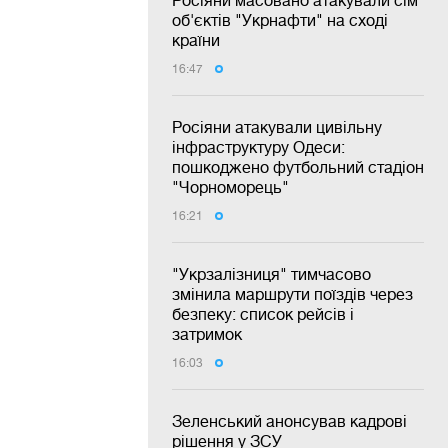
об'єктів "Укрнафти" на сході
країни
16:47
Росіяни атакували цивільну
інфраструктуру Одеси:
пошкоджено футбольний стадіон
"Чорноморець"
16:21
"Укрзалізниця" тимчасово
змінила маршрути поїздів через
безпеку: список рейсів і
затримок
16:03
Зеленський анонсував кадрові
рішення у ЗСУ