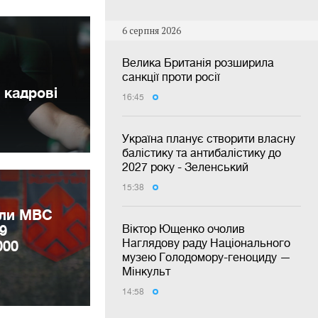
6 серпня 2026
Велика Британія розширила
санкції проти росії
 кадрові
16:45
Україна планує створити власну
балістику та антибалістику до
2027 року - Зеленський
15:38
или МВС
9
Віктор Ющенко очолив
Наглядову раду Національного
000
музею Голодомору-геноциду —
Мінкульт
14:58