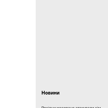
Новини
Росіяни масовано атакували сім