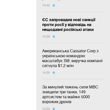
15:42
ЄС запровадив нові санкції
проти росії у відповідь на
нещодавні російські атаки
15:26
Американська Cassator Corp з
українською командою
масштабує SI8: виручка компанії
сягнула $1,2 млн
14:35
За минулий тижень сили МВС
знищили три танки, 149
артсистем та майже 5000
ворожих дронів
14:25