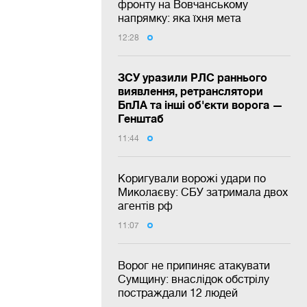
фронту на Вовчанському
напрямку: яка їхня мета
12:28
ЗСУ уразили РЛС раннього
виявлення, ретранслятори
БпЛА та інші об'єкти ворога —
Генштаб
11:44
Коригували ворожі удари по
Миколаєву: СБУ затримала двох
агентів рф
11:07
Ворог не припиняє атакувати
Сумщину: внаслідок обстрілу
постраждали 12 людей