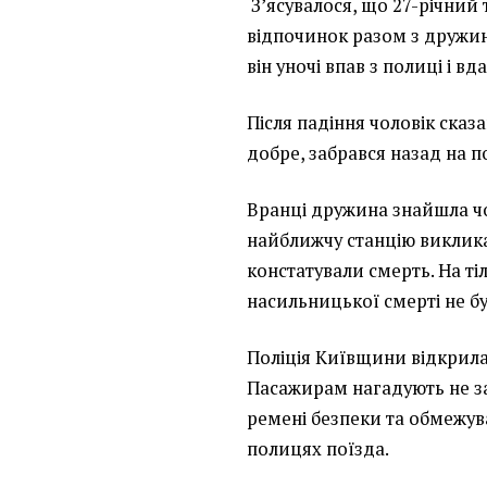
З’ясувалося, що 27-річний
відпочинок разом з дружи
він уночі впав з полиці і 
Після падіння чоловік сказ
добре, забрався назад на по
Вранці дружина знайшла чол
найближчу станцію виклик
констатували смерть. На ті
насильницької смерті не бу
Поліція Київщини відкрил
Пасажирам нагадують не з
ремені безпеки та обмежува
полицях поїзда.