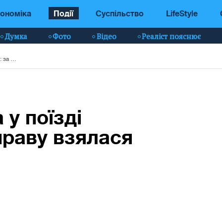
ономіка
Події
Суспільство
LifeStyle
Думка
Фото
Відео
Реаліст пояснює
Загибель чоловіка у поїзді «Рахів-Київ»: за справу взялася поліція
 у поїзді
справу взялася