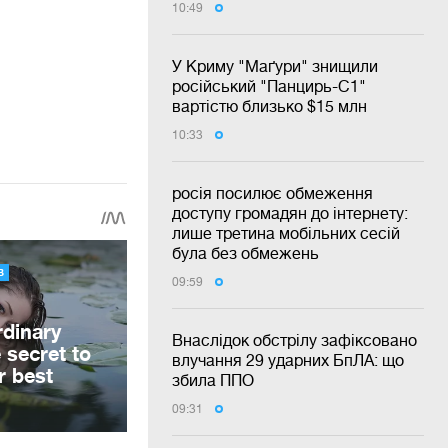
10:49
У Криму "Маґури" знищили
російський "Панцирь-С1"
вартістю близько $15 млн
10:33
росія посилює обмеження
доступу громадян до інтернету:
лише третина мобільних сесій
була без обмежень
09:59
Внаслідок обстрілу зафіксовано
влучання 29 ударних БпЛА: що
збила ППО
09:31