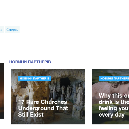
ця
Смерть