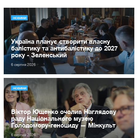
НОВИНИ
Україна планує створити власну
балістику та антибалістику до 2027
року - Зеленський
6 серпня 2026
НОВИНИ
Віктор Ющенко очолив Наглядову
раду Національного музею
Голодомору-геноциду — Мінкульт
6 серпня 2026