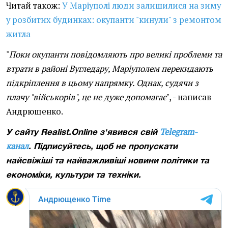
Читай також:
У Маріуполі люди залишилися на зиму
у розбитих будинках: окупанти "кинули" з ремонтом
житла
"
Поки окупанти повідомляють про великі проблеми та
втрати в районі Вугледару, Маріуполем перекидають
підкріплення в цьому напрямку. Однак, судячи з
плачу "військорів", це не дуже допомагає
", - написав
Андрющенко.
Telegram-
У сайту Realist.Online з'явився свій
канал
. Підписуйтесь, щоб не пропускати
найсвіжіші та найважливіші новини політики та
економіки, культури та техніки.