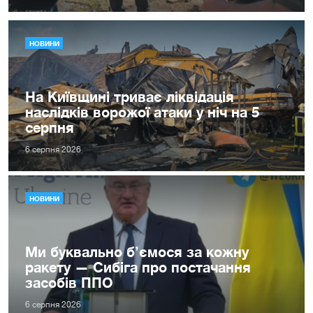
НОВИНИ
На Київщині триває ліквідація
наслідків ворожої атаки у ніч на 5
серпня
6 серпня 2026
НОВИНИ
Ми буквально б’ємося за кожну
ракету — Сибіга про постачання
засобів ППО
6 серпня 2026