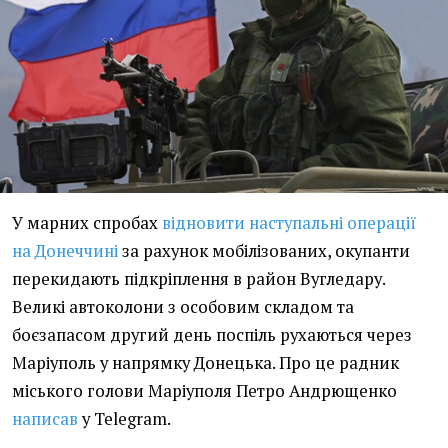
У марних спробах
відновити наступальні операції
на Донеччині
за рахунок мобілізованих, окупанти
перекидають підкріплення в район Вугледару.
Великі автоколони з особовим складом та
боєзапасом другий день поспіль рухаються через
Маріуполь у напрямку Донецька. Про це радник
міського голови Маріуполя Петро Андрющенко
написав
у Telegram.