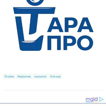
Техніка
Маріуполь
окупанти
Угледар