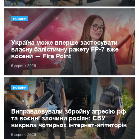
НОВИНИ
Україна може вперше застосувати
власну балістичну ракету FP-7 вже
восени — Fire Point
6 серпня 2026
НОВИНИ
Виправдовували збройну агресію рф
та воєнні злочини росіян: СБУ
викрила чотирьох інтернет-агітаторів
6 серпня 2026