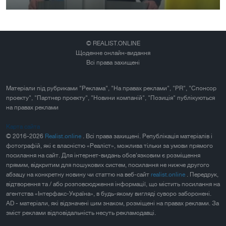
© REALIST.ONLINE
Щоденне онлайн-видання
Всі права захищені
Матеріали під рубриками "Реклама", "На правах реклами", "PR", "Спонсор
проекту", "Партнер проекту", "Новини компаній", "Позиція" публікуються
на правах реклами
Карта сайта
© 2016-2026
Realist.online
. Всі права захищені. Републікація матеріалів і
фотографій, які є власністю «Реаліст», можлива тільки за умови прямого
посилання на сайт. Для інтернет-видань обов'язковим є розміщення
прямим, відкритим для пошукових систем, посилання не нижче другого
абзацу на конкретну новину чи статтю на веб-сайт
realist.online
. Передрук,
відтворення та / або розповсюдження інформації, що містить посилання на
агентства «Інтерфакс-Україна», в будь-якому вигляді суворо заборонені.
AD - матеріали, які відзначені цим знаком, розміщені на правах реклами. За
зміст реклами відповідальність несуть рекламодавці.