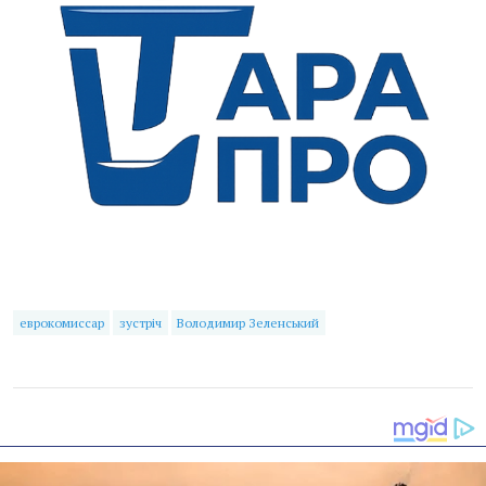
еврокомиссар
зустріч
Володимир Зеленський