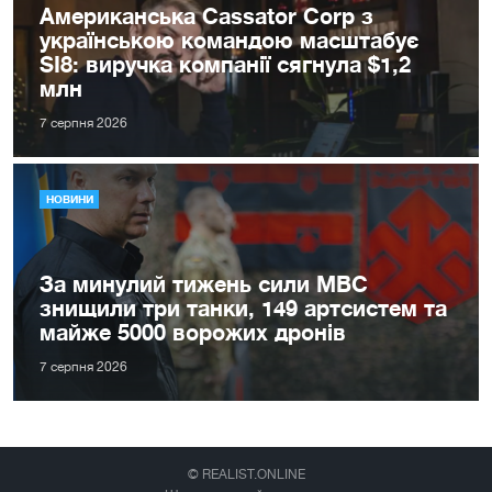
Американська Cassator Corp з
українською командою масштабує
SI8: виручка компанії сягнула $1,2
млн
7 серпня 2026
НОВИНИ
За минулий тижень сили МВС
знищили три танки, 149 артсистем та
майже 5000 ворожих дронів
7 серпня 2026
© REALIST.ONLINE