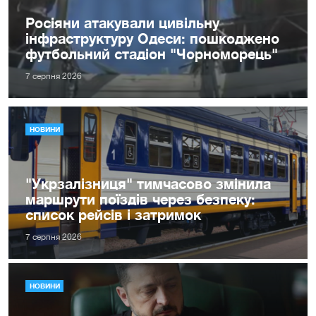
Росіяни атакували цивільну
інфраструктуру Одеси: пошкоджено
футбольний стадіон "Чорноморець"
7 серпня 2026
НОВИНИ
"Укрзалізниця" тимчасово змінила
маршрути поїздів через безпеку:
список рейсів і затримок
7 серпня 2026
НОВИНИ