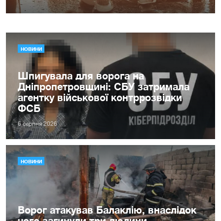
НОВИНИ
Шпигувала для ворога на
Дніпропетровщині: СБУ затримала
агентку військової контррозвідки
ФСБ
6 серпня 2026
НОВИНИ
Ворог атакував Балаклію, внаслідок
чого загинули три людини