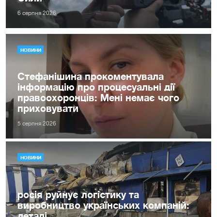
6 серпня 2026
НОВИНИ
Стефанішина прокоментувала
інформацію про процесуальні дії
правоохоронців: Мені немає чого
приховувати
5 серпня 2026
НОВИНИ
росія руйнує логістику та
виробництво українських компаній:
деталі