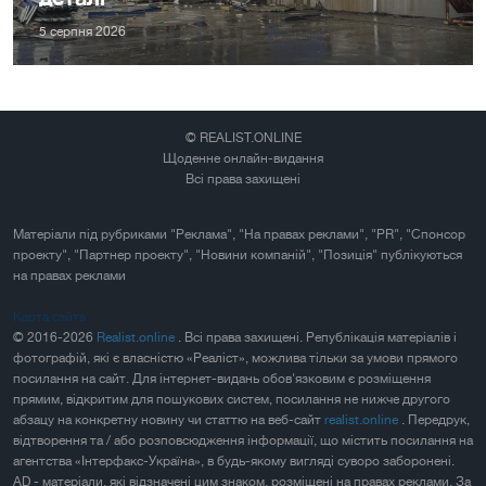
5 серпня 2026
© REALIST.ONLINE
Щоденне онлайн-видання
Всі права захищені
Матеріали під рубриками "Реклама", "На правах реклами", "PR", "Спонсор
проекту", "Партнер проекту", "Новини компаній", "Позиція" публікуються
на правах реклами
Карта сайта
© 2016-2026
Realist.online
. Всі права захищені. Републікація матеріалів і
фотографій, які є власністю «Реаліст», можлива тільки за умови прямого
посилання на сайт. Для інтернет-видань обов'язковим є розміщення
прямим, відкритим для пошукових систем, посилання не нижче другого
абзацу на конкретну новину чи статтю на веб-сайт
realist.online
. Передрук,
відтворення та / або розповсюдження інформації, що містить посилання на
агентства «Інтерфакс-Україна», в будь-якому вигляді суворо заборонені.
AD - матеріали, які відзначені цим знаком, розміщені на правах реклами. За