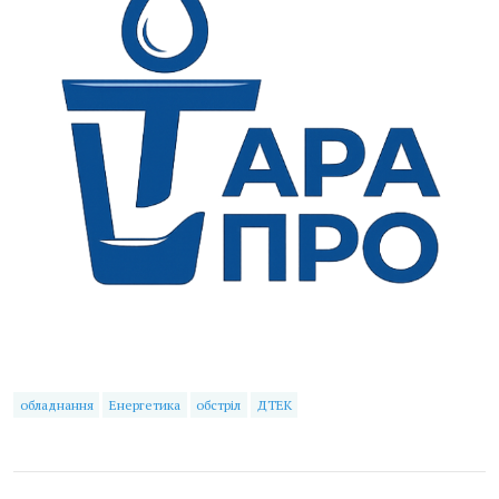
обладнання
Енергетика
обстріл
ДТЕК