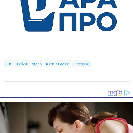
ППО
вибухи
відео
війна з Росією
Белгород