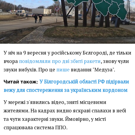
У ніч на 9 вересня у російському Бєлгороді, де тільки
вчора
повідомляли про дві збиті ракети
, знову чули
звуки вибухів. Про це
пише
видання "Медуза".
У Білгородській області РФ підірвали
Читай також:
вежу для спостереження за українським кордоном
У мережі з'явились відео, зняті місцевими
жителями. На кадрах видно яскраві спалахи в небі
та чути характерні звуки. Ймовірно, у місті
спрацювала система ППО.