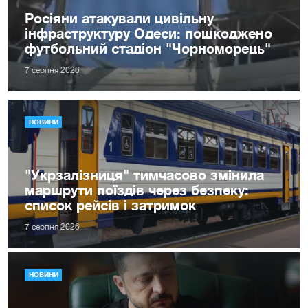
Росіяни атакували цивільну
інфраструктуру Одеси: пошкоджено
футбольний стадіон "Чорноморець"
7 серпня 2026
НОВИНИ
"Укрзалізниця" тимчасово змінила
маршрути поїздів через безпеку:
список рейсів і затримок
7 серпня 2026
НОВИНИ