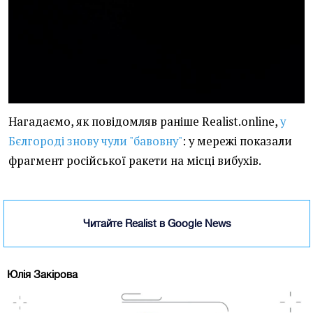
Нагадаємо, як повідомляв раніше Realist.online,
у
Бєлгороді знову чули "бавовну"
: у мережі показали
фрагмент російської ракети на місці вибухів.
Читайте Realist в Google News
Юлія Закірова