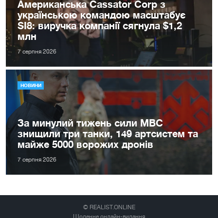
Американська Cassator Corp з
українською командою масштабує
SI8: виручка компанії сягнула $1,2
млн
7 серпня 2026
НОВИНИ
За минулий тижень сили МВС
знищили три танки, 149 артсистем та
майже 5000 ворожих дронів
7 серпня 2026
© REALIST.ONLINE
Щоденне онлайн-видання