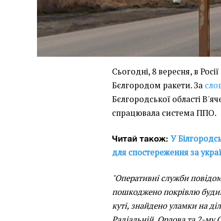
Сьогодні, 8 вересня, в Росі
Бєлгородом ракети. За
сло
Бєлгородської області В'яче
спрацювала система ППО.
У Білгородсь
Читай також:
для спостереження за укр
"Оперативні служби повідом
пошкоджено покрівлю будин
куті, знайдено уламки на ді
Радіальній, Орлова та 2-му 