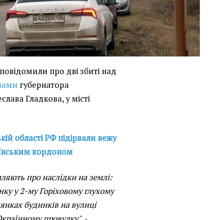
ї повідомили про дві збиті над
вами
губернатора
слава Гладкова, у місті
кій області РФ підірвали вежу
аїнським кордоном
ляють про наслідки на землі:
ку у 2-му Горіховому глухому
лянках будинків на вулиці
Окраїнному провулку",
-