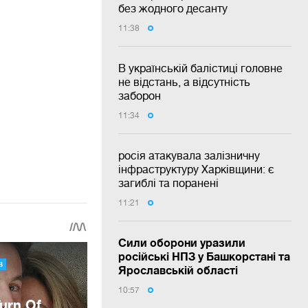
без жодного десанту
11:38
В українській балістиці головне
не відстань, а відсутність
заборон
11:34
росія атакувала залізничну
інфраструктуру Харківщини: є
загиблі та поранені
11:21
Сили оборони уразили
російські НПЗ у Башкорстані та
Ярославській області
10:57