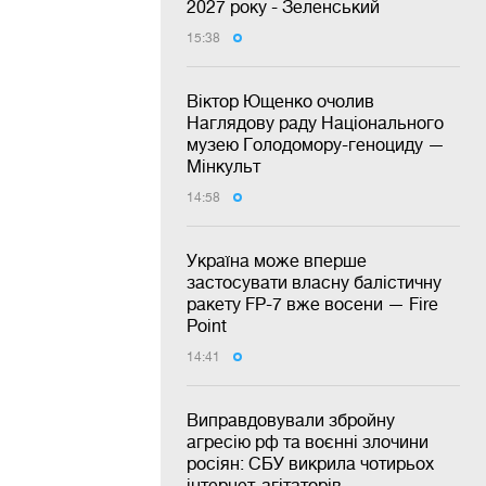
2027 року - Зеленський
15:38
Віктор Ющенко очолив
Наглядову раду Національного
музею Голодомору-геноциду —
Мінкульт
14:58
Україна може вперше
застосувати власну балістичну
ракету FP-7 вже восени — Fire
Point
14:41
Виправдовували збройну
агресію рф та воєнні злочини
росіян: СБУ викрила чотирьох
інтернет-агітаторів