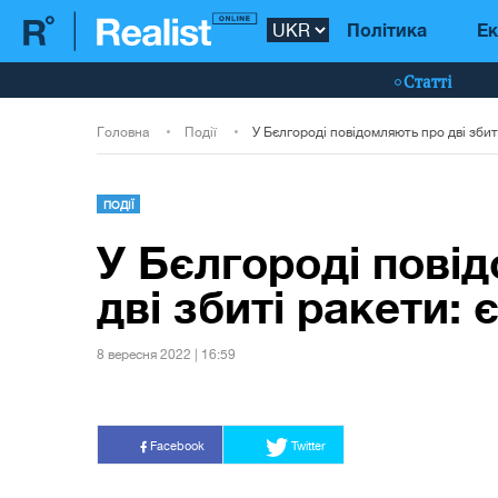
Політика
Ек
Статті
Головна
Події
ПОДІЇ
У Бєлгороді пові
дві збиті ракети:
8 вересня 2022 | 16:59
Facebook
Twitter