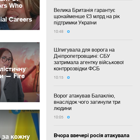
Велика Британія гарантує
щонайменше £3 млрд на рік
підтримки України
10:48
Шпигувала для ворога на
Дніпропетровщині: СБУ
затримала агентку військової
лістичну
контррозвідки ФСБ
и — Fire
10:15
Ворог атакував Балаклію,
внаслідок чого загинули три
людини
10:05
Вчора ввечері росія атакувала
 за кожну