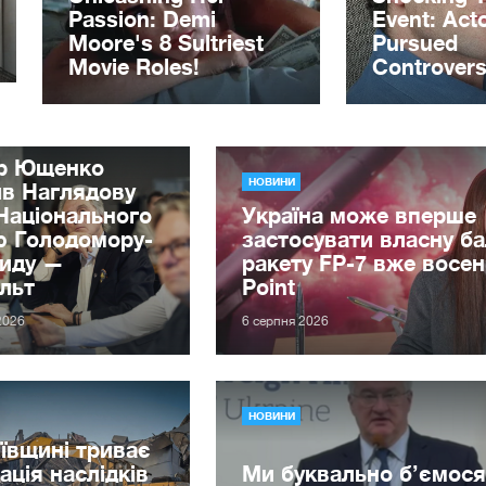
ор Ющенко
НОВИНИ
ив Наглядову
Національного
Україна може вперше
ю Голодомору-
застосувати власну ба
циду —
ракету FP-7 вже восен
льт
Point
2026
6 серпня 2026
НОВИНИ
ївщині триває
дація наслідків
Ми буквально б’ємося