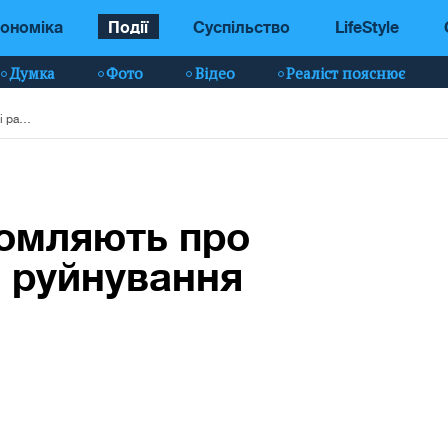
ономіка
Події
Суспільство
LifeStyle
Думка
Фото
Відео
Реаліст пояснює
У Бєлгороді повідомляють про дві збиті ракети: є руйнування
домляють про
 є руйнування