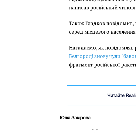
написав російський чинов
Також Гладков повідомив,
серед місцевого населення
Нагадаємо, як повідомляв р
Бєлгороді знову чули "баво
фрагмент російської ракети
Читайте Real
Юлія Закірова