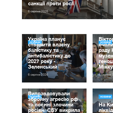
санкції проти росії
6 серпня 2026
Україна планує
Вікт
НОВИНИ
НОВИНИ
створити власну
очол
балістику та
раду 
антибалістику до
музе
2027 року -
гено
Зеленський
Мінку
6 серпня 2026
6 серпня 
Виправдовували
НОВИНИ
НОВИНИ
збройну агресію рф
та воєнні злочини
На Ки
росіян: СБУ викрила
лікві