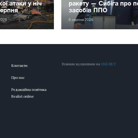
ої атаки у ніч
ракету — Сибіга про 
серпня
засобів ППО
2026
6 серпня 2026
Новини щохвилини на
UKR.NET
Контакти
Про нас
Редакційна політика
Realist.online