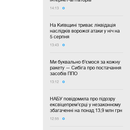
14:13
На Київщині триває ліквідація
наслідків ворожої атаки у ніч на
5 серпня
13:43
Ми буквально б’ємося за кожну
ракету — Сибіга про постачання
засобів ППО
13:12
НАБУ повідомила про підозру
ексвіцепрем’єрці у незаконному
збагаченні на понад 13,9 млн грн
12:55