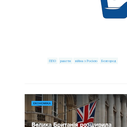
ППО
ракети
війна з Росією
Белгород
ЕКОНОМІКА
Велика Британія розширила