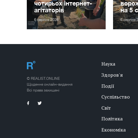
чотирьох інтернет-
ворож
агітаторів
на 5 
6 серпня 2026
6 серпня 
Наука
Здоров'я
© REALIST.ONLINE
Щоденне онлайн-видання
Події
Всі права захищені
Суспільство
Світ
Політика
Економіка