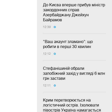
До Києва вперше прибув міністр
закордонних справ
Азербайджану Джейхун
Байрамов
12:39
"Ваш акаунт зламано": що
робити в перші 30 хвилин
12:12
Стефанішиній обрали
запобіжний захід у вигляді 6 млн
грн застави
12:11
Крим перетворюється на
логістичний острів. Ізолювати
півострів Україна намагається