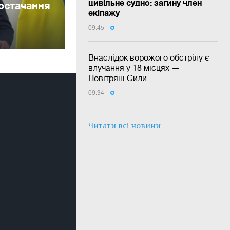
цивільне судно: загину член
постачання
екіпажу
09:45
Внаслідок ворожого обстрілу є
влучання у 18 місцях —
Повітряні Сили
09:34
Читати всі новини