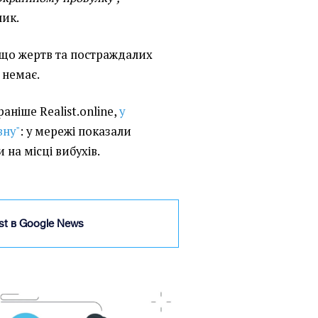
ник.
 що жертв та постраждалих
 немає.
аніше Realist.online,
у
вну"
: у мережі показали
 на місці вибухів.
ist в Google News