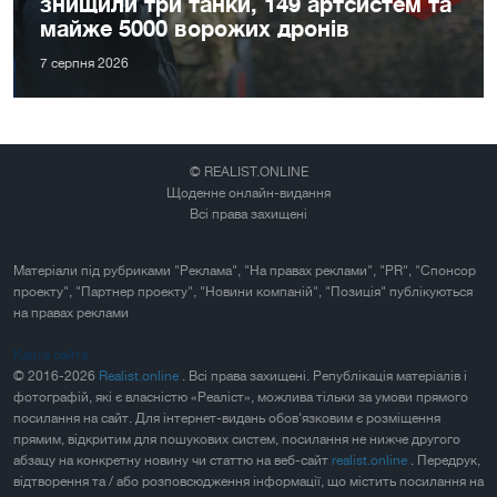
знищили три танки, 149 артсистем та
майже 5000 ворожих дронів
7 серпня 2026
© REALIST.ONLINE
Щоденне онлайн-видання
Всі права захищені
Матеріали під рубриками "Реклама", "На правах реклами", "PR", "Спонсор
проекту", "Партнер проекту", "Новини компаній", "Позиція" публікуються
на правах реклами
Карта сайта
© 2016-2026
Realist.online
. Всі права захищені. Републікація матеріалів і
фотографій, які є власністю «Реаліст», можлива тільки за умови прямого
посилання на сайт. Для інтернет-видань обов'язковим є розміщення
прямим, відкритим для пошукових систем, посилання не нижче другого
абзацу на конкретну новину чи статтю на веб-сайт
realist.online
. Передрук,
відтворення та / або розповсюдження інформації, що містить посилання на