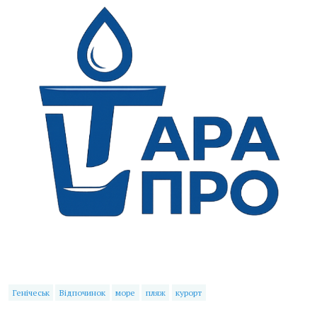
Генічеськ
Відпочинок
море
пляж
курорт