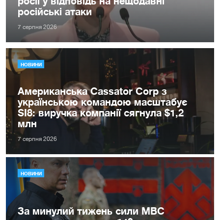
росії у відповідь на нещодавні
російські атаки
7 серпня 2026
НОВИНИ
Американська Cassator Corp з
українською командою масштабує
SI8: виручка компанії сягнула $1,2
млн
7 серпня 2026
НОВИНИ
За минулий тижень сили МВС