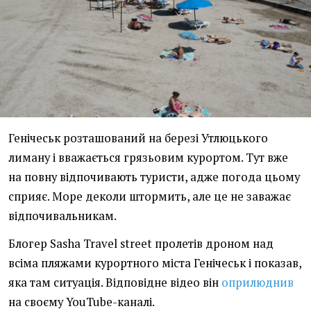
Генічеськ розташований на березі Утлюцького
лиману і вважається грязьовим курортом. Тут вже
на повну відпочивають туристи, адже погода цьому
сприяє. Море деколи штормить, але це не заважає
відпочивальникам.
Блогер Sasha Travel street пролетів дроном над
всіма пляжами курортного міста Генічеськ і показав,
яка там ситуація. Відповідне відео він
оприлюднив
на своєму YouTube-каналі.