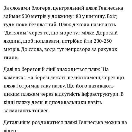
За словами блогера, центральний пляж Генічеська
займає 500 метрів у довжину і 80 у ширину. Вхід
туди поки безплатний. Пляж деколи називають
"Дитячим" через те, що море тут мілке. Дорослій
людині, щоб поплавати, потрібно йти 200-250
метрів. До слова, вода тут непрозора за рахунок
глини.
Далі по береговій лінії знаходиться пляж "На
каменях". На березі лежать великі камені, через що
пляж і отримав таку назву. Ще його називають
диким пляжем через відсутність інфраструктури. В
кінці пляжу деякі відпочивальники навіть
засмагають топлес.
Детальніше роздивитися пляжі Генічеська можна на
відео: