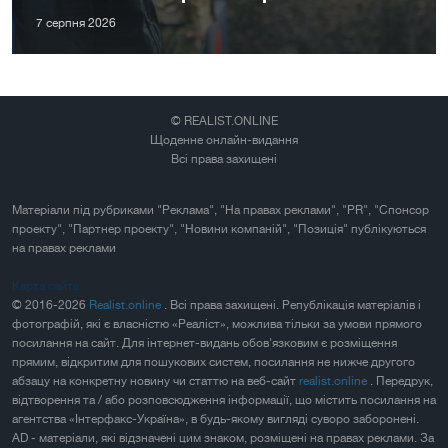
7 серпня 2026
© REALIST.ONLINE
Щоденне онлайн-видання
Всі права захищені
Матеріали під рубриками "Реклама", "На правах реклами", "PR", "Спонсор
проекту", "Партнер проекту", "Новини компаній", "Позиція" публікуються
на правах реклами
Карта сайта
© 2016-2026
Realist.online
. Всі права захищені. Републікація матеріалів і
фотографій, які є власністю «Реаліст», можлива тільки за умови прямого
посилання на сайт. Для інтернет-видань обов'язковим є розміщення
прямим, відкритим для пошукових систем, посилання не нижче другого
абзацу на конкретну новину чи статтю на веб-сайт
realist.online
. Передрук,
відтворення та / або розповсюдження інформації, що містить посилання на
агентства «Інтерфакс-Україна», в будь-якому вигляді суворо заборонені.
AD - матеріали, які відзначені цим знаком, розміщені на правах реклами. За