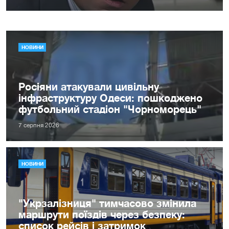
НОВИНИ
Росіяни атакували цивільну
інфраструктуру Одеси: пошкоджено
футбольний стадіон "Чорноморець"
7 серпня 2026
НОВИНИ
"Укрзалізниця" тимчасово змінила
маршрути поїздів через безпеку:
список рейсів і затримок