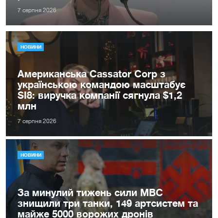
7 серпня 2026
НОВИНИ
Американська Cassator Corp з
українською командою масштабує
SI8: виручка компанії сягнула $1,2
млн
7 серпня 2026
НОВИНИ
За минулий тижень сили МВС
знищили три танки, 149 артсистем та
майже 5000 ворожих дронів