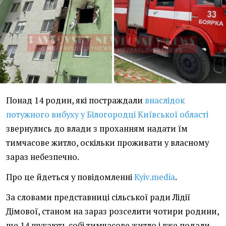
Понад 14 родин, які постраждали
внаслідок
потужного вибуху у Білогородці Київської області
звернулись до влади з проханням надати їм
тимчасове житло, оскільки проживати у власному
зараз небезпечно.
Про це йдеться у повідомленні
Kyiv.media
.
За словами представниці сільської ради Лідії
Дімової, станом на зараз розселити чотири родини,
ще 14 шукають собі тимчасове житло і вже подали