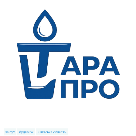
вибух
будинок
Київська область