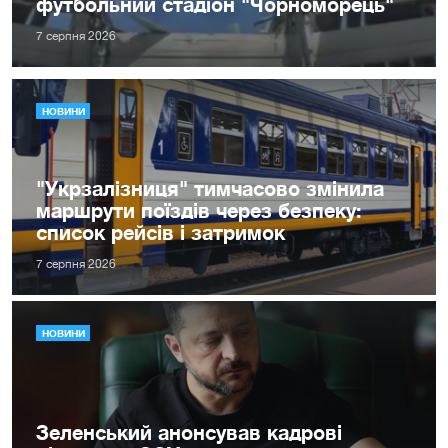
футбольний стадіон "Чорноморець"
7 серпня 2026
НОВИНИ
"Укрзалізниця" тимчасово змінила
маршрути поїздів через безпеку:
список рейсів і затримок
7 серпня 2026
НОВИНИ
Зеленський анонсував кадрові