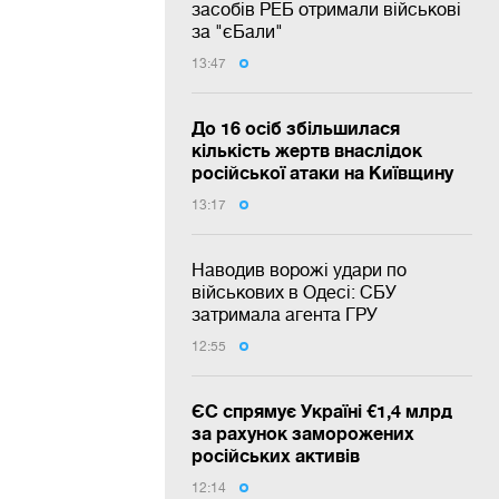
засобів РЕБ отримали військові
за "єБали"
13:47
До 16 осіб збільшилася
кількість жертв внаслідок
російської атаки на Київщину
13:17
Наводив ворожі удари по
військових в Одесі: СБУ
затримала агента ГРУ
12:55
ЄС спрямує Україні €1,4 млрд
за рахунок заморожених
російських активів
12:14