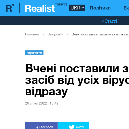
Політика
Ек
Статті
Головна
Здоров'я
ЗДОРОВ'Я
Вчені поставили з
засіб від усіх віру
відразу
26 сiчня 2022 | 18:49
Facebook
Twitter