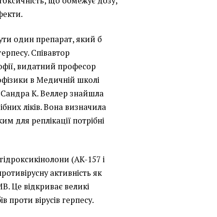
токсичність, що обмежує дозу,
фекти.
бути один препарат, який б
герпесу. Співавтор
офії, видатний професор
іофізики в Медичній школі
 Сандра К. Веллер знайшла
бних ліків. Вона визначила
ким для реплікації потрібні
гідроксикінолони (AK-157 і
ротивірусну активність як
МВ. Це відкриває великі
в проти вірусів герпесу.