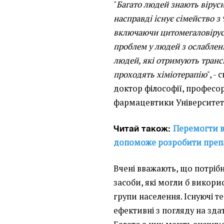
"
Багато людей знають віруси
насправді існує сімейство з 
включаючи цитомегаловірус 
проблем у людей з ослаблен
людей, які отримують транспл
проходять хіміотерапію
", -
доктор філософії, професор
фармацевтики Університету
Перемогти ві
Читай також:
допоможе розробити препа
Вчені вважають, що потрібн
засоби, які могли б викори
групи населення. Існуючі т
ефективні з погляду на здатн