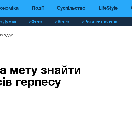
ономіка
Події
Суспільство
LifeStyle
Думка
Фото
Відео
Реаліст пояснює
Вчені поставили за мету знайти засіб від усіх вірусів герпесу відразу
а мету знайти
сів герпесу