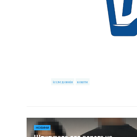
ісследовнія
кошти
НОВИНИ
Шпигувала для ворога на