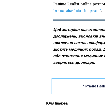
Раніше Realist.online розп
"диво-ліки" від гіпертонії
.
Цей матеріал підготовлени
досліджень, висновків вче
виключно загальноінформ
містить медичних порад. 
або отримання медичних 
зверніться до лікаря.
Читайте Real
Юлія Іванова