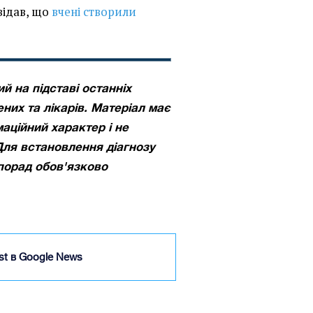
овідав, що
вчені створили
й на підставі останніх
них та лікарів. Матеріал має
аційний характер і не
Для встановлення діагнозу
порад обов'язково
ist в Google News