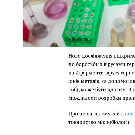
Нове дослідження відкрило
до боротьби з вірусами гер
на 2 ферменти вірусу герп
іонів металів, за допомого
166), може бути вдалим. Ві
можливості розробки препар
Про це на своєму сайті
пов
товариство мікробіології.