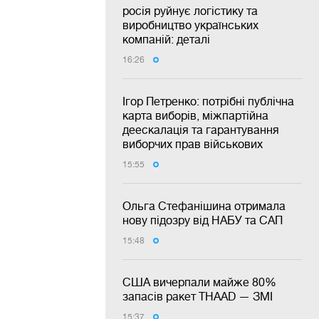
росія руйнує логістику та
виробництво українських
компаній: деталі
16:26
Ігор Петренко: потрібні публічна
карта виборів, міжпартійна
деескалація та гарантування
виборчих прав військових
15:55
Ольга Стефанішина отримала
нову підозру від НАБУ та САП
15:48
США вичерпали майже 80%
запасів ракет THAAD — ЗМІ
15:37