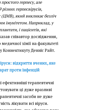
 простого герпесу, але
9 різних герпесвірусів,
(ЦМВ), який викликає безліч
им імунітетом. Наприклад, у
антати, і пацієнтів, які
 сказав співавтор дослідження,
 медичної хімії на факультеті
 Коннектикуту Денніс Райт.
руси: відкриття вчених, яке
рат проти інфекцій
і ефективніші терапевтичні
стовувати ці дуже вразливі
ерапевтичні засоби не дуже
ість лікувати всі віруси.