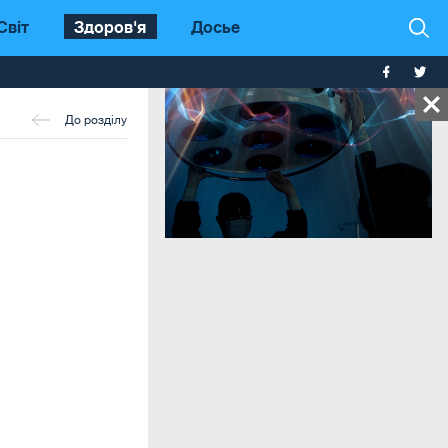
Світ
Здоров'я
Досье
До розділу