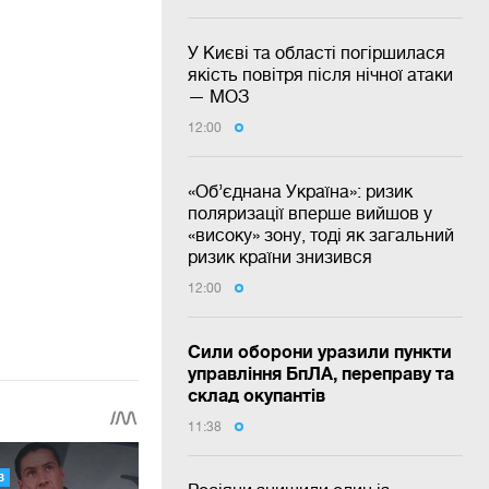
У Києві та області погіршилася
якість повітря після нічної атаки
— МОЗ
12:00
«Об’єднана Україна»: ризик
поляризації вперше вийшов у
«високу» зону, тоді як загальний
ризик країни знизився
12:00
Сили оборони уразили пункти
управління БпЛА, переправу та
склад окупантів
11:38