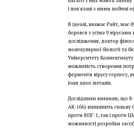
Багато з них мають значну 
і пов'язані з ними побічні е
В ідеалі, вважає Райт, має 
боровся з усіма 9 вірусами 
дослідження, доктор філос
молекулярної біології та б
Університету Коннектикуту
можливість створення потрі
ферменти вірусу герпесу, я
іони двох металів.
Дослідники виявили, що 8-
AK-166) виявляють сильну п
проти ВПГ-1, так і проти Ц
можливості розробки засобі