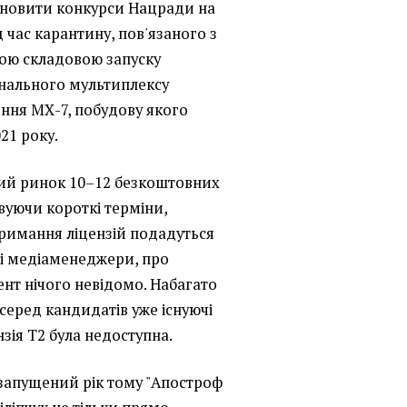
дновити конкурси Нацради на
д час карантину, пов'язаного з
ною складовою запуску
нального мультиплексу
ння МХ-7, побудову якого
21 року.
кий ринок 10–12 безкоштовних
вуючи короткі терміни,
тримання ліцензій подадуться
ні медіаменеджери, про
ент нічого невідомо. Набагато
серед кандидатів уже існуючі
нзія Т2 була недоступна.
 запущений рік тому "Апостроф