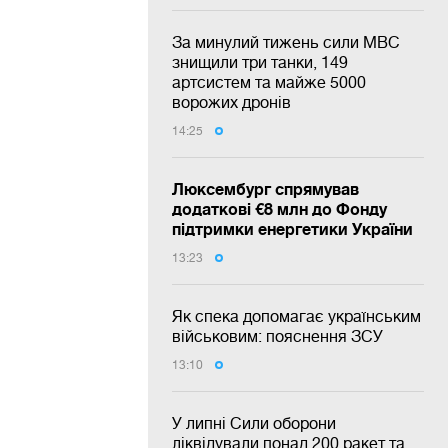
За минулий тижень сили МВС
знищили три танки, 149
артсистем та майже 5000
ворожих дронів
14:25
Люксембург спрямував
додаткові €8 млн до Фонду
підтримки енергетики України
13:23
Як спека допомагає українським
військовим: пояснення ЗСУ
13:10
У липні Сили оборони
ліквідували понад 200 ракет та