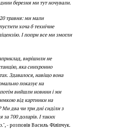
едини березня ми тут ночували.
20 травня: ми мали
апустити хоча б технічне
іцензію. І попри все ми змогли
априклад, вирішили не
 станцію, яка синхронно
атах. Здавалося, навіщо вона
ормально показує на
 потім вийшли новини і ми
римкою від картинки на
 Ми два чи три дні сиділи з
 за 700 доларів. І таких
о.
", - розповів Василь Філіпчук.