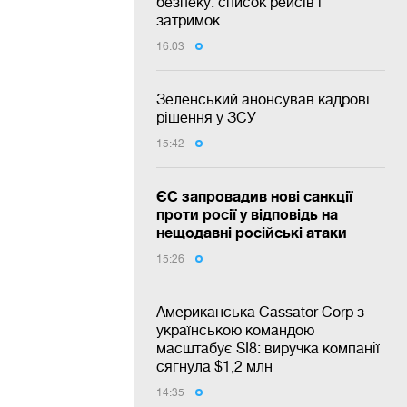
безпеку: список рейсів і
затримок
16:03
Зеленський анонсував кадрові
рішення у ЗСУ
15:42
ЄС запровадив нові санкції
проти росії у відповідь на
нещодавні російські атаки
15:26
Американська Cassator Corp з
українською командою
масштабує SI8: виручка компанії
сягнула $1,2 млн
14:35