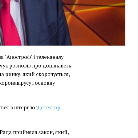
я "Апостроф" і телеканалу
чук розповів про доцільність
на ринку, який скорочується,
 коронавірусу і основну
ся в інтерв'ю "
Детектор
Рада прийняла закон, який,