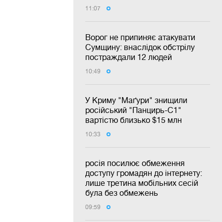
11:07
Ворог не припиняє атакувати
Сумщину: внаслідок обстрілу
постраждали 12 людей
10:49
У Криму "Маґури" знищили
російський "Панцирь-С1"
вартістю близько $15 млн
10:33
росія посилює обмеження
доступу громадян до інтернету:
лише третина мобільних сесій
була без обмежень
09:59