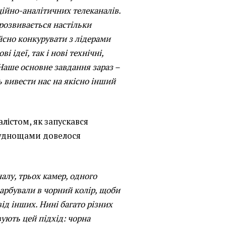
ійно-аналітичних телеканалів.
розвивається настільки
йсно конкурувати з лідерами
і ідеї, так і нові технічні,
 Наше основне завдання зараз –
ть вивести нас на якісно інший
алістом, як запускався
труднощами довелося
алу, трьох камер, одного
фарбували в чорний колір, щоби
ід інших. Нині багато різних
ують цей підхід: чорна