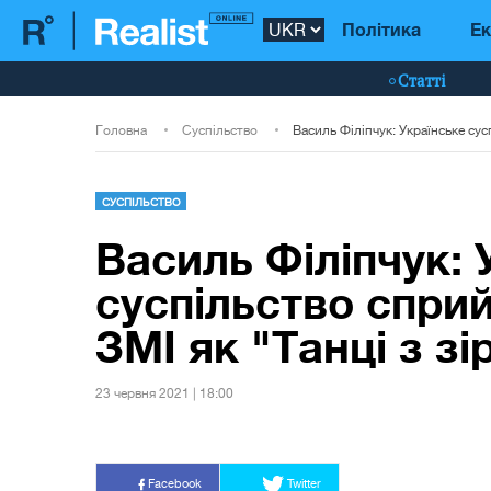
Політика
Ек
Статті
Головна
Суспільство
СУСПІЛЬСТВО
Василь Філіпчук: 
суспільство сприй
ЗМІ як "Танці з з
23 червня 2021 | 18:00
Facebook
Twitter