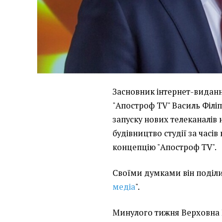
Засновник інтернет-виданн
"Апостроф TV" Василь Філіп
запуску нових телеканалів 
будівництво студії за часів
концепцію "Апостроф TV".
Своїми думками він поділив
медіа
".
Минулого тижня Верховна 