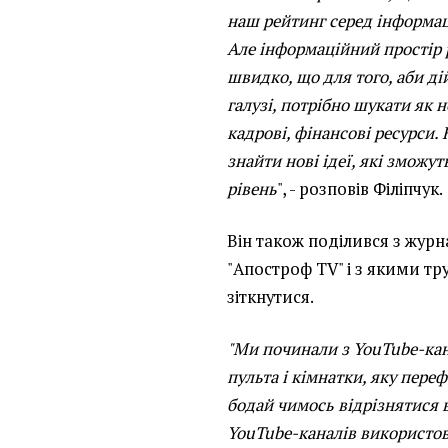
наш рейтинг серед інформац
Але інформаційний простір 
швидко, що для того, аби ді
галузі, потрібно шукати як нов
кадрові, фінансові ресурси.
знайти нові ідеї, які зможу
рівень
", - розповів Філіпчук.
Він також поділився з журн
"Апостроф TV" і з якими 
зіткнутися.
"Ми починали з YouTube-кан
пульта і кімнатки, яку пере
бодай чимось відрізнятися в
YouTube-каналів використов