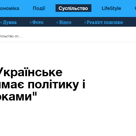
ономіка
Події
Суспільство
LifeStyle
Думка
Фото
Відео
Реаліст пояснює
Василь Філіпчук: Українське суспільство сприймає політику і ЗМІ як "Танці з зірками"
Українське
має політику і
ірками"