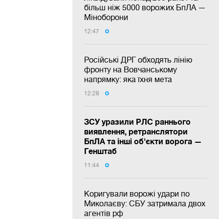
більш ніж 5000 ворожих БпЛА —
Міноборони
12:47
Російські ДРГ обходять лінію
фронту на Вовчанському
напрямку: яка їхня мета
12:28
ЗСУ уразили РЛС раннього
виявлення, ретранслятори
БпЛА та інші об'єкти ворога —
Генштаб
11:44
Коригували ворожі удари по
Миколаєву: СБУ затримала двох
агентів рф