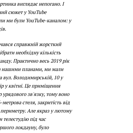
артинка виглядає непогано. І
ний сюжет у YouTube
оли ми були YouTube-каналом: у
ів.
очався справжній жорсткий
зібрати необхідну кількість
манду. Практично весь 2019 рік
За нашими планами, ми мали
а вул. Володимирській, 10 у
ір у квітні. Це приміщення
р урядового зв'язку, тому воно
-метрова стеля, закритість від
 периметру. Але якраз у лютому
и телестудію під час
ершого локдауну, було