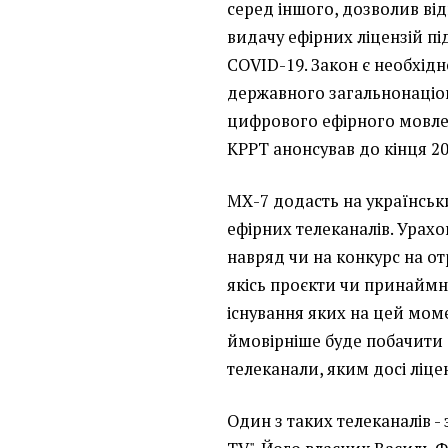
серед іншого, дозволив ві
видачу ефірних ліцензій пі
COVID-19. Закон є необхід
державного загальнонаціо
цифрового ефірного мовле
КРРТ анонсував до кінця 20
МХ-7 додасть на українсь
ефірних телеканалів. Урахо
навряд чи на конкурс на о
якісь проєкти чи принайм
існування яких на цей мом
ймовірніше буде побачити 
телеканали, яким досі ліце
Один з таких телеканалів -