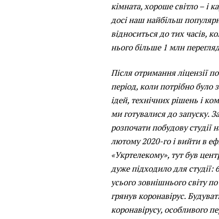
кімната, хороше світло – і к
досі наш найбільш популяр
відноситься до тих часів, к
нього більше 1 млн перегляд
Після отримання ліцензії п
період, коли потрібно було 
ідей, технічних рішень і ко
ми готувалися до запуску. 
розпочати побудову студії н
лютому 2020-го і вийти в еф
«Укртелекому», тут був цент
дуже підходило для студії: 6
усього зовнішнього світу по
грянув коронавірус. Будуват
коронавірусу, особливого п