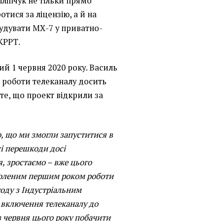
іліпчук не тільки прямо
тися за ліцензію, а й на
будувати МХ-7 у приватно-
КРРТ.
ий 1 червня 2020 року. Василь
к роботи телеканалу досить
те, що проект відкрили за
о, що ми змогли запуститися в
сі перешкоди досі
, зростаємо – вже цього
воленим першим роком роботи
году з Індустріальним
 включення телеканалу до
з червня цього року побачити