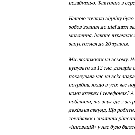
незабутньо. Фактично з сер
Нашою точкою відліку було 
зобов'язання до цієї дати з
мовлення, інакше втрачали л
запуститися до 20 травня.
Ми економили на всьому. Н
купувати за 12 тис. доларів
показувала час на всіх апар
потрібна, якщо в усіх час н
комп'ютерах і телефонах? А
побачили, що звук іде з зат
декілька секунд. Що робити?
техніками і знайшли рішення
«інновацій» у нас було багат