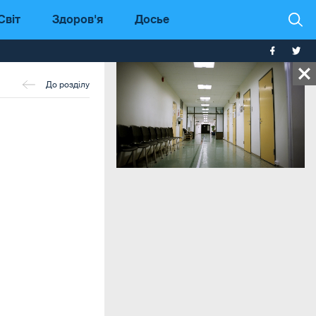
Світ
Здоров'я
Досье
До розділу