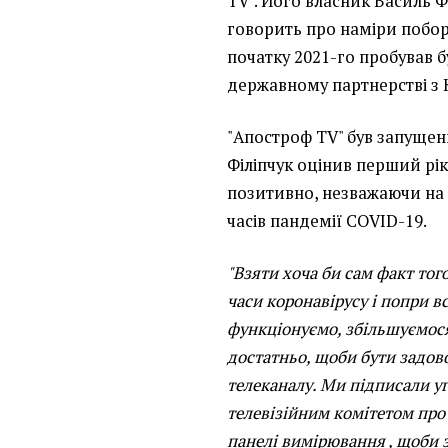
TV". Його власник Василь Ф
говорить про наміри поборо
початку 2021-го пробував 
державному партнерстві з 
"Апостроф TV" був запущен
Філіпчук оцінив перший рі
позитивно, незважаючи на 
часів пандемії COVID-19.
"Взяти хоча би сам факт тог
часи коронавірусу і попри в
функціонуємо, збільшуємося
достатньо, щоби бути задо
телеканалу. Ми підписали у
телевізійним комітетом про
панелі вимірювання , щоби 