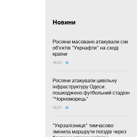
Новини
Росіяни масовано атакували сім
об'єктів "Укрнафти" на сході
країни
16:47
Росіяни атакували цивільну
інфраструктуру Одеси:
пошкоджено футбольний стадіон
"Чорноморець"
16:21
"Укрзалізниця" тимчасово
змінила маршрути поїздів через