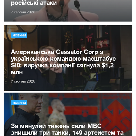
російські атаки
7 серпня 2026
НОВИНИ
Американська Cassator Corp з
українською командою масштабує
SI8: виручка компанії сягнула $1,2
млн
7 серпня 2026
НОВИНИ
За минулий тижень сили МВС
знищили три танки, 149 артсистем та