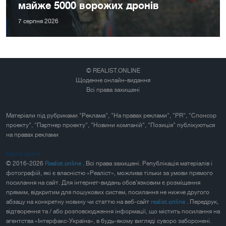
майже 5000 ворожих дронів
7 серпня 2026
© REALIST.ONLINE
Щоденне онлайн-видання
Всі права захищені
Матеріали під рубриками "Реклама", "На правах реклами", "PR", "Спонсор
проекту", "Партнер проекту", "Новини компаній", "Позиція" публікуються
на правах реклами
Карта сайта
© 2016-2026
Realist.online
. Всі права захищені. Републікація матеріалів і
фотографій, які є власністю «Реаліст», можлива тільки за умови прямого
посилання на сайт. Для інтернет-видань обов'язковим є розміщення
прямим, відкритим для пошукових систем, посилання не нижче другого
абзацу на конкретну новину чи статтю на веб-сайт
realist.online
. Передрук,
відтворення та / або розповсюдження інформації, що містить посилання на
агентства «Інтерфакс-Україна», в будь-якому вигляді суворо заборонені.