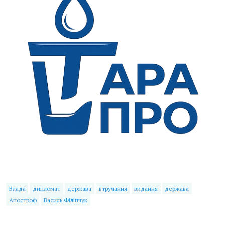
Влада
дипломат
держава
втручання
видання
держава
Апостроф
Василь Філіпчук