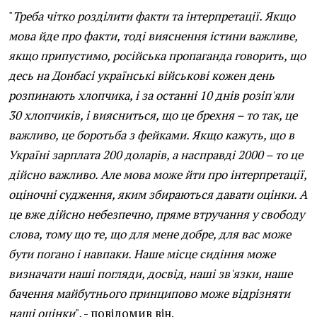
"
Треба чітко розділити факти та інтерпретації. Якщо
мова йде про факти, тоді вияснення істини важливе,
якщо припустимо, російська пропаганда говорить, що
десь на Донбасі українські військові кожен день
розпинають хлопчика, і за останні 10 днів розіп'яли
30 хлопчиків, і виясниться, що це брехня – то так, це
важливо, це боротьба з фейками. Якщо кажуть, що в
Україні зарплата 200 доларів, а насправді 2000 – то це
дійсно важливо. Але мова може йти про інтерпретації,
оціночні судження, яким збираються давати оцінки. А
це вже дійсно небезпечно, пряме втручання у свободу
слова, тому що те, що для мене добре, для вас може
бути погано і навпаки. Наше місце сидіння може
визначати наші погляди, досвід, наші зв'язки, наше
бачення майбутнього принципово може відрізняти
наші оцінки
", - повідомив він.