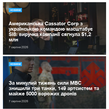
НОВИНИ
Американська Cassator Corp з
українською командою масштабує
SI8: виручка компанії сягнула $1,2
млн
7 серпня 2026
НОВИНИ
За минулий тижень сили МВС
знищили три танки, 149 артсистем та
майже 5000 ворожих дронів
7 серпня 2026