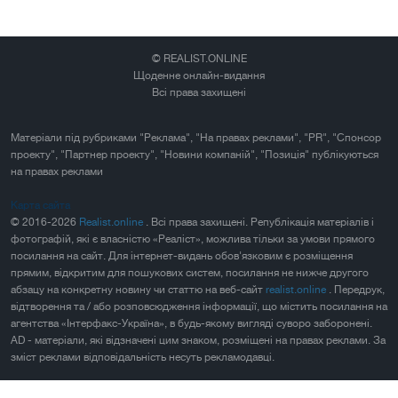
© REALIST.ONLINE
Щоденне онлайн-видання
Всі права захищені
Матеріали під рубриками "Реклама", "На правах реклами", "PR", "Спонсор
проекту", "Партнер проекту", "Новини компаній", "Позиція" публікуються
на правах реклами
Карта сайта
© 2016-2026
Realist.online
. Всі права захищені. Републікація матеріалів і
фотографій, які є власністю «Реаліст», можлива тільки за умови прямого
посилання на сайт. Для інтернет-видань обов'язковим є розміщення
прямим, відкритим для пошукових систем, посилання не нижче другого
абзацу на конкретну новину чи статтю на веб-сайт
realist.online
. Передрук,
відтворення та / або розповсюдження інформації, що містить посилання на
агентства «Інтерфакс-Україна», в будь-якому вигляді суворо заборонені.
AD - матеріали, які відзначені цим знаком, розміщені на правах реклами. За
зміст реклами відповідальність несуть рекламодавці.