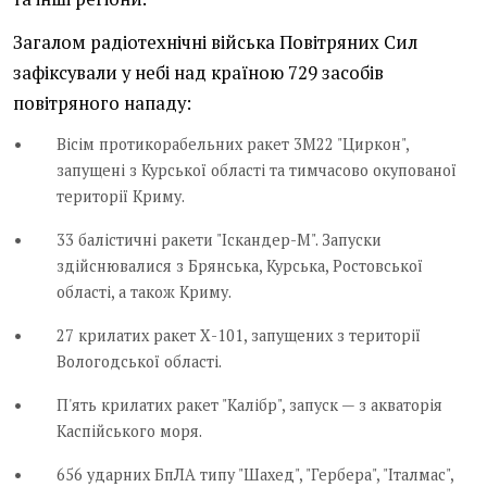
Загалом радіотехнічні війська Повітряних Сил
зафіксували у небі над країною 729 засобів
повітряного нападу:
Вісім протикорабельних ракет 3М22 "Циркон",
запущені з Курської області та тимчасово окупованої
території Криму.
33 балістичні ракети "Іскандер-М". Запуски
здійснювалися з Брянська, Курська, Ростовської
області, а також Криму.
27 крилатих ракет Х-101, запущених з території
Вологодської області.
П'ять крилатих ракет "Калібр", запуск — з акваторія
Каспійського моря.
656 ударних БпЛА типу "Шахед", "Гербера", "Італмас",