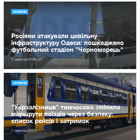
НОВИНИ
Росіяни атакували цивільну
інфраструктуру Одеси: пошкоджено
футбольний стадіон "Чорноморець"
7 серпня 2026
НОВИНИ
"Укрзалізниця" тимчасово змінила
маршрути поїздів через безпеку:
список рейсів і затримок
7 серпня 2026