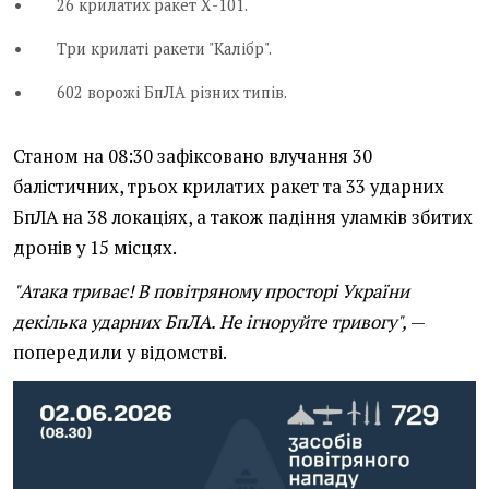
26 крилатих ракет Х-101.
Три крилаті ракети "Калібр".
602 ворожі БпЛА різних типів.
Станом на 08:30 зафіксовано влучання 30
балістичних, трьох крилатих ракет та 33 ударних
БпЛА на 38 локаціях, а також падіння уламків збитих
дронів у 15 місцях.
"Атака триває! В повітряному просторі України
декілька ударних БпЛА. Не ігноруйте тривогу",
—
попередили у відомстві.