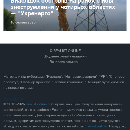
Внаслідок обстрілів на ранок є нові
знеструмлення у чотирьох областях
— "Укренерго"
10 серпня 2026
© REALIST.ONLINE
Щоденне онлайн-видання
Всі права захищені
Матеріали під рубриками "Реклама", "На правах реклами", "PR", "Спонсор
проекту", "Партнер проекту", "Новини компаній", "Позиція" публікуються
на правах реклами
Карта сайта
© 2016-2026
Realist.online
. Всі права захищені. Републікація матеріалів і
фотографій, які є власністю «Реаліст», можлива тільки за умови прямого
посилання на сайт. Для інтернет-видань обов'язковим є розміщення
прямим, відкритим для пошукових систем, посилання не нижче другого
абзацу на конкретну новину чи статтю на веб-сайт
realist.online
. Передрук,