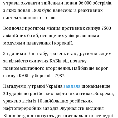
у травні окупанти здійснили понад 96 000 обстрілів,
з яких понад 1800 було нанесено із реактивних
систем залпового вогню.
Водночас протягом місяця противник скинув 7500
авіаційних бомб, оснащених універсальними
модулями планування і корекції.
За даними Генштабу, травень став другим місяцем
за кількістю скинутих КАБів від початку
повномасштабного вторгнення. Найбільше ворог
скинув КАБів у березні —7987.
Нагадуємо, у травні Україна
завдала
щонайменше
30 ударів по російських нафтових активах. Зокрема,
уражено вісім із 10 найбільших російських
нафтопереробних заводів. Журналісти видання
Bloomberg прогнозують дефіцит пального всередні