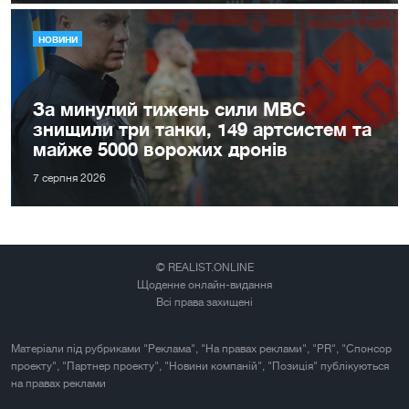
НОВИНИ
За минулий тижень сили МВС
знищили три танки, 149 артсистем та
майже 5000 ворожих дронів
7 серпня 2026
© REALIST.ONLINE
Щоденне онлайн-видання
Всі права захищені
Матеріали під рубриками "Реклама", "На правах реклами", "PR", "Спонсор
проекту", "Партнер проекту", "Новини компаній", "Позиція" публікуються
на правах реклами