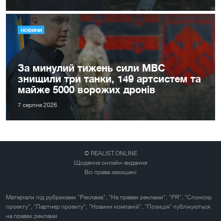
НОВИНИ
За минулий тижень сили МВС
знищили три танки, 149 артсистем та
майже 5000 ворожих дронів
7 серпня 2026
© REALIST.ONLINE
Щоденне онлайн-видання
Всі права захищені
Матеріали під рубриками "Реклама", "На правах реклами", "PR", "Спонсор
проекту", "Партнер проекту", "Новини компаній", "Позиція" публікуються
на правах реклами