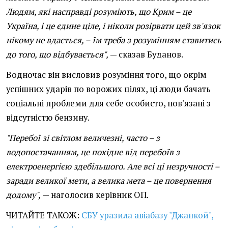
Людям, які насправді розуміють, що Крим – це
Україна, і це єдине ціле, і ніколи розірвати цей зв'язок
нікому не вдасться, – їм треба з розумінням ставитись
до того, що відбувається",
— сказав Буданов.
Водночас він висловив розуміння того, що окрім
успішних ударів по ворожих цілях, ці люди бачать
соціальні проблеми для себе особисто, пов'язані з
відсутністю бензину.
"Перебої зі світлом величезні, часто – з
водопостачанням, це похідне від перебоїв з
електроенергією здебільшого. Але всі ці незручності –
заради великої мети, а велика мета – це повернення
додому",
— наголосив керівник ОП.
ЧИТАЙТЕ ТАКОЖ:
СБУ уразила авіабазу "Джанкой",