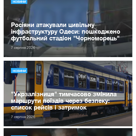
НОВИНИ
Росіяни атакували цивільну
інфраструктуру Одеси: пошкоджено
футбольний стадіон "Чорноморець"
7 серпня 2026
НОВИНИ
"Укрзалізниця" тимчасово змінила
маршрути поїздів через безпеку:
список рейсів і затримок
7 серпня 2026