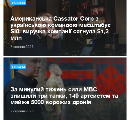
НОВИНИ
Американська Cassator Corp з
українською командою масштабує
SI8: виручка компанії сягнула $1,2
млн
7 серпня 2026
НОВИНИ
За минулий тижень сили МВС
знищили три танки, 149 артсистем та
майже 5000 ворожих дронів
7 серпня 2026