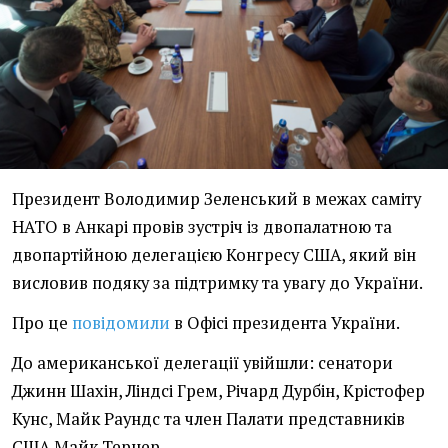
Президент Володимир Зеленський в межах саміту
НАТО в Анкарі провів зустріч із двопалатною та
двопартійною делегацією Конгресу США, який він
висловив подяку за підтримку та увагу до України.
Про це
повідомили
в Офісі президента України.
До американської делегації увійшли: сенатори
Джинн Шахін, Ліндсі Грем, Річард Дурбін, Крістофер
Кунс, Майк Раундс та член Палати представників
США Майк Тернер.