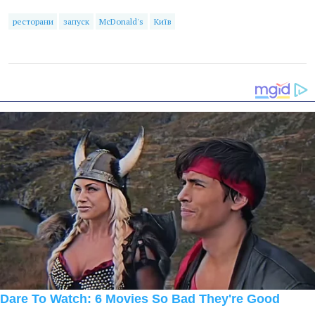
ресторани
запуск
McDonald's
Київ