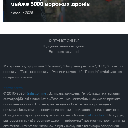
майже 5000 ворожих дронів
7 серпня 2026
© REALIST.ONLINE
Щоденне онлайн-видання
Всі права захищені
Матеріали під рубриками "Реклама", "На правах реклами", "PR", "Спонсор
проекту", "Партнер проекту", "Новини компаній", "Позиція" публікуються
на правах реклами
Карта сайта
© 2016-2026
Realist.online
. Всі права захищені. Републікація матеріалів і
фотографій, які є власністю «Реаліст», можлива тільки за умови прямого
посилання на сайт. Для інтернет-видань обов'язковим є розміщення
прямим, відкритим для пошукових систем, посилання не нижче другого
абзацу на конкретну новину чи статтю на веб-сайт
realist.online
. Передрук,
відтворення та / або розповсюдження інформації, що містить посилання на
агентства «Інтерфакс-Україна», в будь-якому вигляді суворо заборонені.