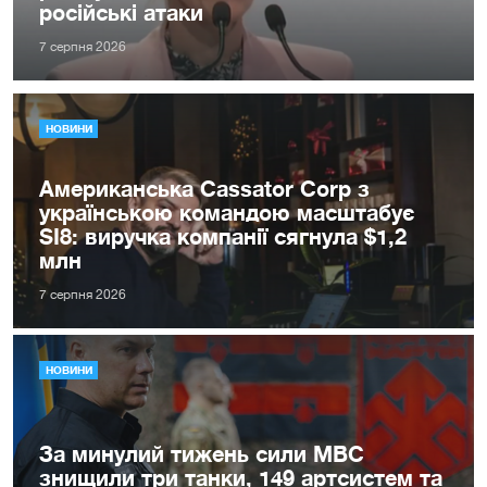
російські атаки
7 серпня 2026
НОВИНИ
Американська Cassator Corp з
українською командою масштабує
SI8: виручка компанії сягнула $1,2
млн
7 серпня 2026
НОВИНИ
За минулий тижень сили МВС
знищили три танки, 149 артсистем та