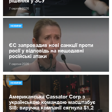
рішення у ЗСУ
7 серпня 2026
НОВИНИ
ЄС запровадив нові санкції проти
росії у відповідь на нещодавні
російські атаки
7 серпня 2026
НОВИНИ
Американська Cassator Corp з
українською командою масштабує
SI8: виручка компанії сягнула $1,2