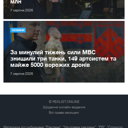
млн
7 серпня 2026
НОВИНИ
За минулий тижень сили МВС
знищили три танки, 149 артсистем та
майже 5000 ворожих дронів
7 серпня 2026
© REALIST.ONLINE
Щоденне онлайн-видання
Всі права захищені
Матеріали під рубриками "Реклама", "На правах реклами", "PR", "Спонсор