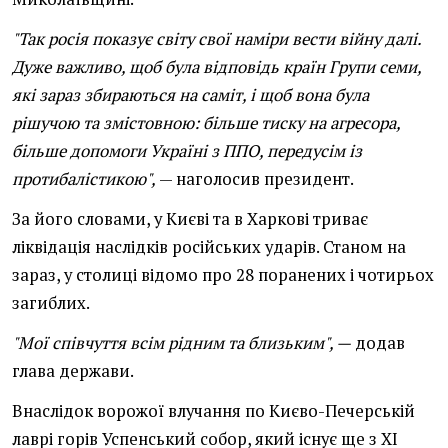
"Так росія показує світу свої наміри вести війну далі.
Дуже важливо, щоб була відповідь країн Групи семи,
які зараз збираються на саміт, і щоб вона була
рішучою та змістовною: більше тиску на агресора,
більше допомоги Україні з ППО, передусім із
протибалістикою",
— наголосив президент.
За його словами, у Києві та в Харкові триває
ліквідація наслідків російських ударів. Станом на
зараз, у столиці відомо про 28 поранених і чотирьох
загиблих.
"Мої співчуття всім рідним та близьким", —
додав
глава держави.
Внаслідок ворожої влучання по Києво-Печерській
лаврі горів Успенський собор, який існує ще з ХІ