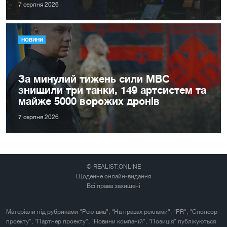
7 серпня 2026
НОВИНИ
За минулий тижень сили МВС
знищили три танки, 149 артсистем та
майже 5000 ворожих дронів
7 серпня 2026
© REALIST.ONLINE
Щоденне онлайн-видання
Всі права захищені
Матеріали під рубриками "Реклама", "На правах реклами", "PR", "Спонсор
проекту", "Партнер проекту", "Новини компаній", "Позиція" публікуються