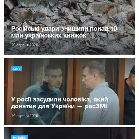
Російські удари знищили понад 10
млн українських книжок
10 серпня 2026
СВІТ
У росії засудили чоловіка, який
донатив для України — росЗМІ
10 серпня 2026
НОВИНИ