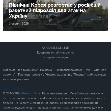
Північна Корея розгортає у росії свій
ракетний підрозділ для атак на
Україну
5 серпня 2026
© REALIST.ONLINE
Щоденне онлайн-видання
Всі права захищені
Матеріали під рубриками "Реклама", "На правах реклами", "PR", "Спонсор
проекту", "Партнер проекту", "Новини компаній", "Позиція" публікуються
на правах реклами
Карта сайта
© 2016-2026
Realist.online
. Всі права захищені. Републікація матеріалів і
фотографій, які є власністю «Реаліст», можлива тільки за умови прямого
посилання на сайт. Для інтернет-видань обов'язковим є розміщення
прямим, відкритим для пошукових систем, посилання не нижче другого