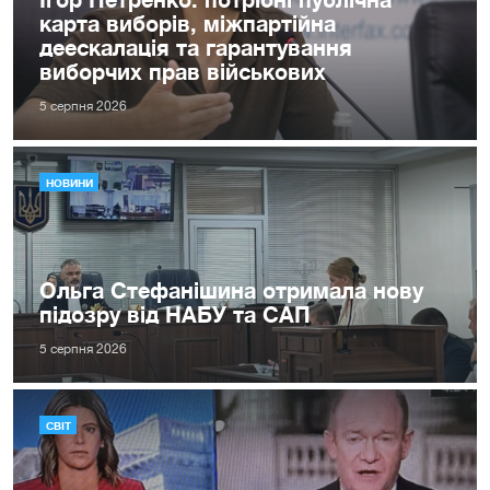
карта виборів, міжпартійна
деескалація та гарантування
виборчих прав військових
5 серпня 2026
НОВИНИ
Ольга Стефанішина отримала нову
підозру від НАБУ та САП
5 серпня 2026
СВІТ