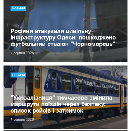
НОВИНИ
Росіяни атакували цивільну
інфраструктуру Одеси: пошкоджено
футбольний стадіон "Чорноморець"
7 серпня 2026
НОВИНИ
"Укрзалізниця" тимчасово змінила
маршрути поїздів через безпеку:
список рейсів і затримок
7 серпня 2026