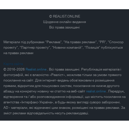
© REALIST.ONLINE
Щоденне онлайн-видання
Всі права захищені
Матеріали під рубриками "Реклама", "На правах реклами", "PR", "Спонсор
проекту", "Партнер проекту", "Новини компаній", "Позиція" публікуються
на правах реклами
Карта сайта
© 2016-2026
Realist.online
. Всі права захищені. Републікація матеріалів і
фотографій, які є власністю «Реаліст», можлива тільки за умови прямого
посилання на сайт. Для інтернет-видань обов'язковим є розміщення
прямим, відкритим для пошукових систем, посилання не нижче другого
абзацу на конкретну новину чи статтю на веб-сайт
realist.online
. Передрук,
відтворення та / або розповсюдження інформації, що містить посилання на
агентства «Інтерфакс-Україна», в будь-якому вигляді суворо заборонені.
AD - матеріали, які відзначені цим знаком, розміщені на правах реклами. За
зміст реклами відповідальність несуть рекламодавці.