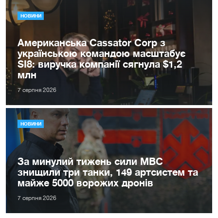
НОВИНИ
Американська Cassator Corp з
українською командою масштабує
SI8: виручка компанії сягнула $1,2
млн
7 серпня 2026
НОВИНИ
За минулий тижень сили МВС
знищили три танки, 149 артсистем та
майже 5000 ворожих дронів
7 серпня 2026