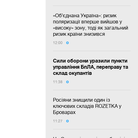
«Об’єднана Україна»: ризик
поляризації вперше вийшов у
«високу» зону, тоді як загальний
ризик країни знизився
12:00
Сили оборони уразили пункти
управління БпЛА, переправу та
склад окупантів
11:38
Росіяни знищили один із
ключових складів ROZETKA у
Броварах
11:27