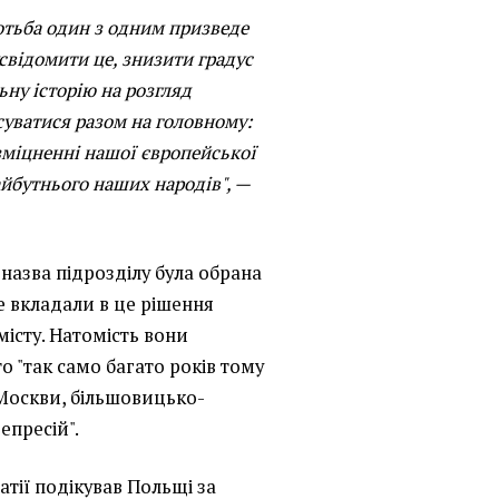
отьба один з одним призведе
свідомити це, знизити градус
ьну історію на розгляд
суватися разом на головному:
 зміцненні нашої європейської
айбутнього наших народів", —
назва підрозділу була обрана
е вкладали в це рішення
істу. Натомість вони
о "так само багато років тому
Москви, більшовицько-
епресій".
тії подікував Польщі за