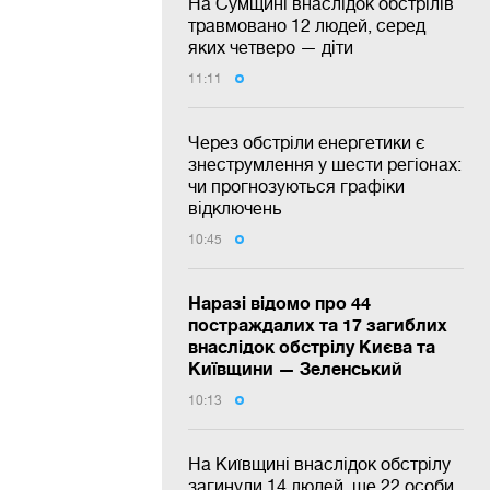
На Сумщині внаслідок обстрілів
травмовано 12 людей, серед
яких четверо — діти
11:11
Через обстріли енергетики є
знеструмлення у шести регіонах:
чи прогнозуються графіки
відключень
10:45
Наразі відомо про 44
постраждалих та 17 загиблих
внаслідок обстрілу Києва та
Київщини — Зеленський
10:13
На Київщині внаслідок обстрілу
загинули 14 людей, ще 22 особи