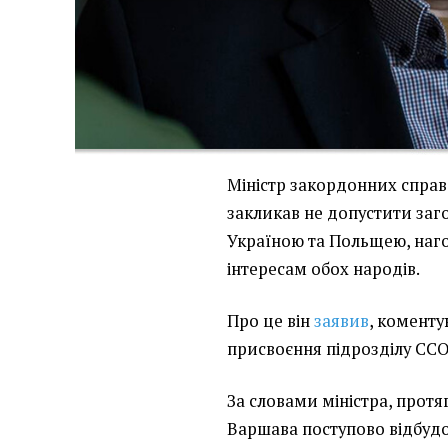
Міністр закордонних справ
закликав не допустити заг
Україною та Польщею, наго
інтересам обох народів.
Про це він
заявив
, комент
присвоєння підрозділу ССО 
За словами міністра, протя
Варшава поступово відбуд