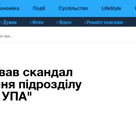
ономіка
Події
Суспільство
LifeStyle
Думка
Фото
Відео
Реаліст пояснює
Сибіга прокоменував скандал навколо присвоєння підрозділу ССО імені "Героїв УПА"
вав скандал
ня підрозділу
в УПА"