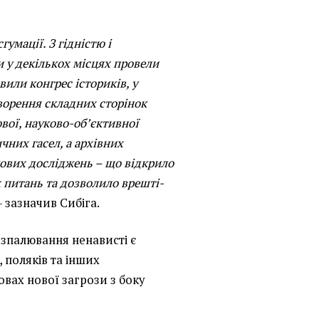
умації. З гідністю і
 у декількох місцях провели
или конгрес істориків, у
ворення складних сторінок
ової, науково-обʼєктивної
ичних гасел, а архівних
кових досліджень – що відкрило
х питань та дозволило врешті-
 зазначив Сибіга.
озпалювання ненависті є
 поляків та інших
вах нової загрози з боку