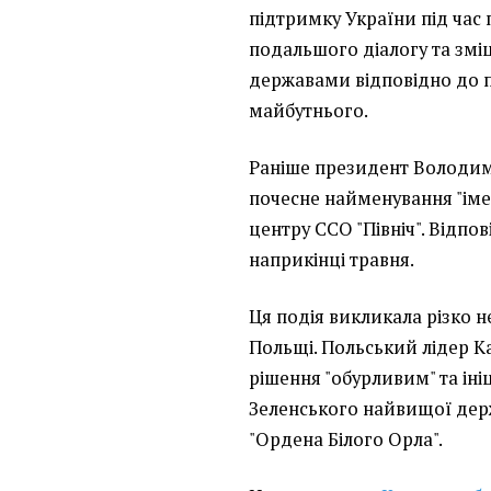
підтримку України під час 
подальшого діалогу та змі
державами відповідно до п
майбутнього.
Раніше президент Володим
почесне найменування "іме
центру ССО "Північ". Відпо
наприкінці травня.
Ця подія викликала різко н
Польщі. Польський лідер К
рішення "обурливим" та ін
Зеленського найвищої дер
"Ордена Білого Орла".