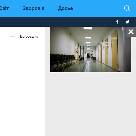
Світ
Здоров'я
Досье
До розділу