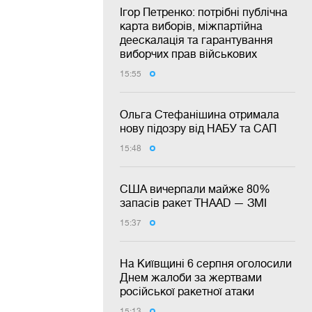
Ігор Петренко: потрібні публічна
карта виборів, міжпартійна
деескалація та гарантування
виборчих прав військових
15:55
Ольга Стефанішина отримала
нову підозру від НАБУ та САП
15:48
США вичерпали майже 80%
запасів ракет THAAD — ЗМІ
15:37
На Київщині 6 серпня оголосили
Днем жалоби за жертвами
російської ракетної атаки
15:13