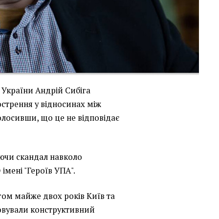
 України Андрій Сибіга
острення у відносинах між
лосивши, що це не відповідає
уючи скандал навколо
імені "Героїв УПА".
гом майже двох років Київ та
овували конструктивний