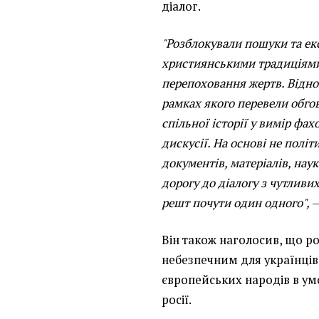
діалог.
"Розблокували пошуки та ексг
християнськими традиціями
перепоховання жертв. Віднов
рамках якого перевели обго
спільної історії у вимір фах
дискусії. На основі не політ
документів, матеріалів, нау
дорогу до діалогу з чутливи
решт почути один одного",
—
Він також наголосив, що р
небезпечним для українців,
європейських народів в умо
росії.