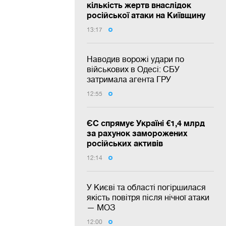
кількість жертв внаслідок
російської атаки на Київщину
13:17
Наводив ворожі удари по
військових в Одесі: СБУ
затримала агента ГРУ
12:55
ЄС спрямує Україні €1,4 млрд
за рахунок заморожених
російських активів
12:14
У Києві та області погіршилася
якість повітря після нічної атаки
— МОЗ
12:00