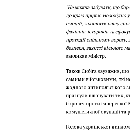
"Не можна забувати, що бор
до краю прірви. Необхідно у
емоцій, залишити нашу спіл
фахівців-істориків та сфоку
протидії спільному ворогу,
безпеки, захисті вільного м
закликав міністр.
Також Сибіга зауважив, що 
самими військовими, які н
жодного антипольського зм
прагнули вшанувати тих, хт
боровся проти імперської 
комуністичної окупації та р
Голова української диплома