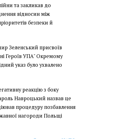
пійни та закликав до
цнення відносин між
ріоритетів безпеки й
ир Зеленський присвоїв
ні Героїв УПА" Окремому
відний указ було ухвалено
егативну реакцію з боку
ароль Навроцький назвав це
іціював процедуру позбавлення
жавної нагороди Польщі