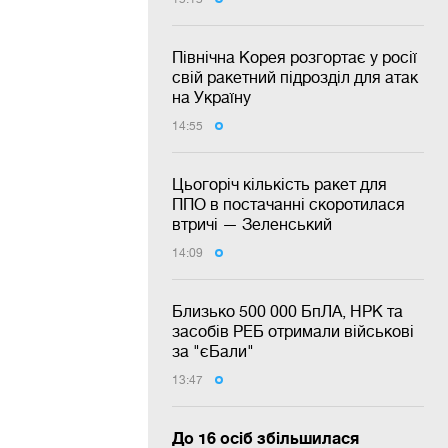
Північна Корея розгортає у росії
свій ракетний підрозділ для атак
на Україну
14:55
Цьогоріч кількість ракет для
ППО в постачанні скоротилася
втричі — Зеленський
14:09
Близько 500 000 БпЛА, НРК та
засобів РЕБ отримали військові
за "єБали"
13:47
До 16 осіб збільшилася