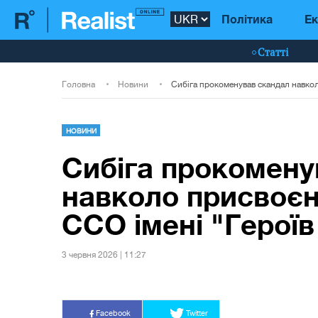
Політика
Ек
Статті
Головна
Новини
НОВИНИ
Сибіга прокомену
навколо присвоєн
ССО імені "Герої
3 червня 2026 | 11:27
Facebook
Twitter