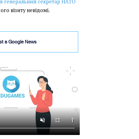
ув генеральний секретар НАТО
його візиту невідомі.
ist в Google News