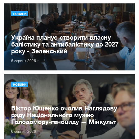
НОВИНИ
Україна планує створити власну
балістику та антибалістику до 2027
року - Зеленський
6 серпня 2026
НОВИНИ
Віктор Ющенко очолив Наглядову
раду Національного музею
Голодомору-геноциду — Мінкульт
6 серпня 2026