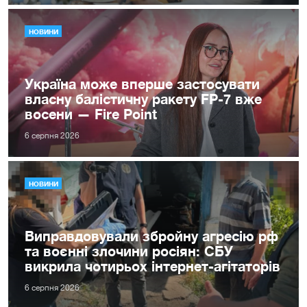
НОВИНИ
Україна може вперше застосувати
власну балістичну ракету FP-7 вже
восени — Fire Point
6 серпня 2026
НОВИНИ
Виправдовували збройну агресію рф
та воєнні злочини росіян: СБУ
викрила чотирьох інтернет-агітаторів
6 серпня 2026