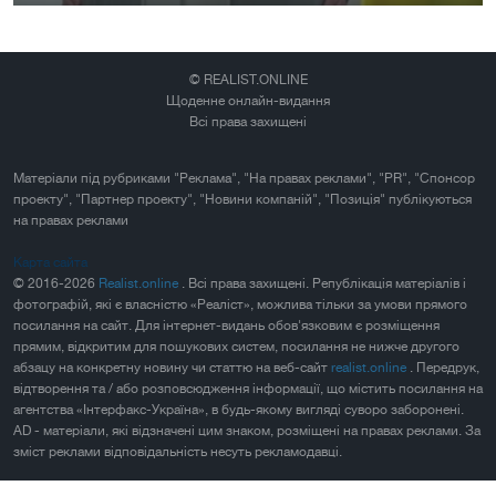
© REALIST.ONLINE
Щоденне онлайн-видання
Всі права захищені
Матеріали під рубриками "Реклама", "На правах реклами", "PR", "Спонсор
проекту", "Партнер проекту", "Новини компаній", "Позиція" публікуються
на правах реклами
Карта сайта
© 2016-2026
Realist.online
. Всі права захищені. Републікація матеріалів і
фотографій, які є власністю «Реаліст», можлива тільки за умови прямого
посилання на сайт. Для інтернет-видань обов'язковим є розміщення
прямим, відкритим для пошукових систем, посилання не нижче другого
абзацу на конкретну новину чи статтю на веб-сайт
realist.online
. Передрук,
відтворення та / або розповсюдження інформації, що містить посилання на
агентства «Інтерфакс-Україна», в будь-якому вигляді суворо заборонені.
AD - матеріали, які відзначені цим знаком, розміщені на правах реклами. За
зміст реклами відповідальність несуть рекламодавці.