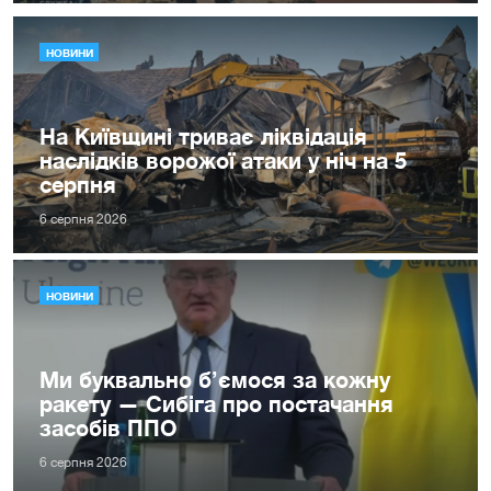
НОВИНИ
На Київщині триває ліквідація
наслідків ворожої атаки у ніч на 5
серпня
6 серпня 2026
НОВИНИ
Ми буквально б’ємося за кожну
ракету — Сибіга про постачання
засобів ППО
6 серпня 2026