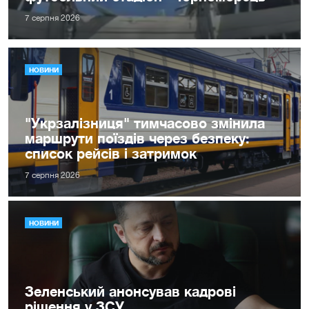
7 серпня 2026
НОВИНИ
"Укрзалізниця" тимчасово змінила
маршрути поїздів через безпеку:
список рейсів і затримок
7 серпня 2026
НОВИНИ
Зеленський анонсував кадрові
рішення у ЗСУ