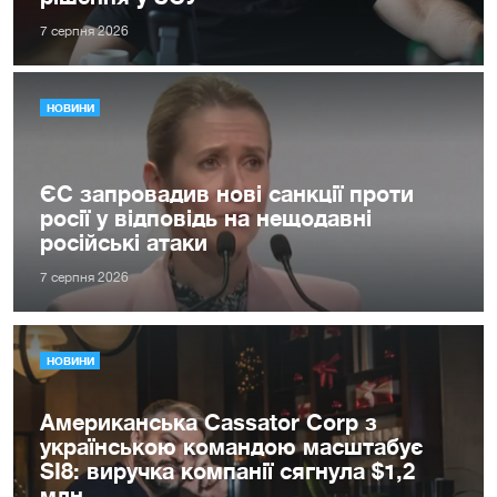
7 серпня 2026
НОВИНИ
ЄС запровадив нові санкції проти
росії у відповідь на нещодавні
російські атаки
7 серпня 2026
НОВИНИ
Американська Cassator Corp з
українською командою масштабує
SI8: виручка компанії сягнула $1,2
млн