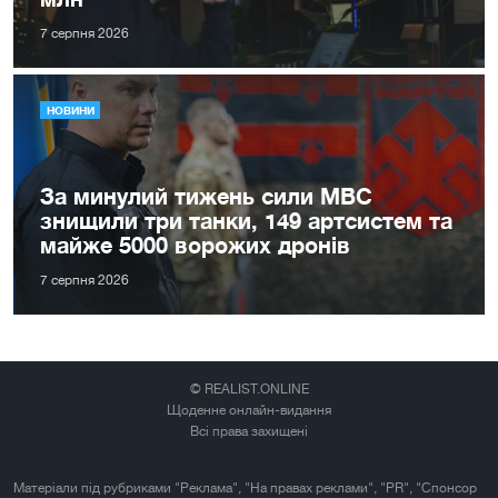
7 серпня 2026
НОВИНИ
За минулий тижень сили МВС
знищили три танки, 149 артсистем та
майже 5000 ворожих дронів
7 серпня 2026
© REALIST.ONLINE
Щоденне онлайн-видання
Всі права захищені
Матеріали під рубриками "Реклама", "На правах реклами", "PR", "Спонсор