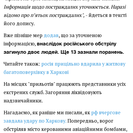
Інформація щодо постраждалих уточнюється. Наразі
відомо про пʼятьох постраждалих",
- йдеться в тексті
його допису.
Вже пізніше мер
додав
, що за уточненою
інформацією,
внаслідок російського обстрілу
загинуло двоє людей. Ще 13 зазнали поранень.
Читайте також:
росія прицільно вдарила у житлову
багатоповерхівку в Харкові
На місцях "прильотів" працюють представники усіх
екстрених служб. Загоряння ліквідовують
надзвичайники.
Нагадаємо, як раніше ми писали, як
рф вчергове
завдала удару по Харкову.
Попередньо, ворог
обстріляв місто керованими авіаційними бомбами,