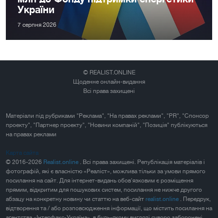
України
7 серпня 2026
© REALIST.ONLINE
Щоденне онлайн-видання
Всі права захищені
Матеріали під рубриками "Реклама", "На правах реклами", "PR", "Спонсор
проекту", "Партнер проекту", "Новини компаній", "Позиція" публікуються
на правах реклами
Карта сайта
© 2016-2026
Realist.online
. Всі права захищені. Републікація матеріалів і
фотографій, які є власністю «Реаліст», можлива тільки за умови прямого
посилання на сайт. Для інтернет-видань обов'язковим є розміщення
прямим, відкритим для пошукових систем, посилання не нижче другого
абзацу на конкретну новину чи статтю на веб-сайт
realist.online
. Передрук,
відтворення та / або розповсюдження інформації, що містить посилання на
агентства «Інтерфакс-Україна», в будь-якому вигляді суворо заборонені.