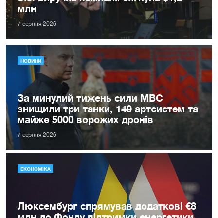
млн
7 серпня 2026
НОВИНИ
За минулий тижень сили МВС
знищили три танки, 149 артсистем та
майже 5000 ворожих дронів
7 серпня 2026
ЕКОНОМІКА
Люксембург спрямував додаткові €8
млн до Фонду підтримки енергетики