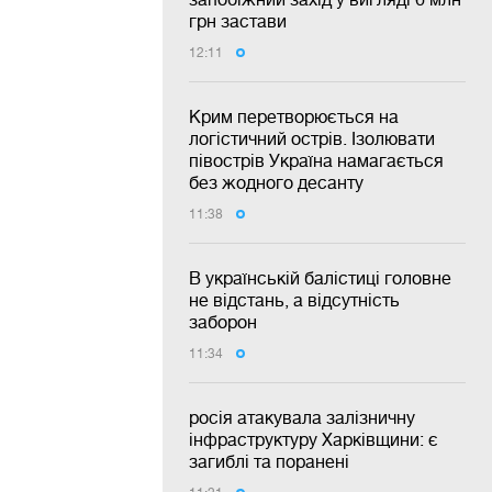
грн застави
12:11
Крим перетворюється на
логістичний острів. Ізолювати
півострів Україна намагається
без жодного десанту
11:38
В українській балістиці головне
не відстань, а відсутність
заборон
11:34
росія атакувала залізничну
інфраструктуру Харківщини: є
загиблі та поранені