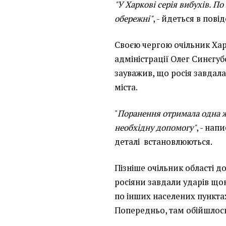
"У Харкові серія вибухів. П
обережні"
, - йдеться в пові
Своєю чергою очільник Хар
адміністрації Олег Синєгуб
зауважив, що росія завдал
міста.
"
Поранення отримала одна 
необхідну допомогу"
, - нап
деталі встановлюються.
Пізніше очільник області д
росіяни завдали ударів щ
по інших населених пункта
Попередньо, там обійшлос