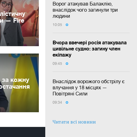
Ворог атакував Балаклію,
внаслідок чого загинули три
лістичну
людини
и — Fire
10:05
Вчора ввечері росія атакувала
цивільне судно: загину член
екіпажу
09:45
 за кожну
Внаслідок ворожого обстрілу є
постачання
влучання у 18 місцях —
Повітряні Сили
09:34
Читати всі новини