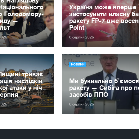
Національного
Україна може вперше
ю Голодомору-
застосувати власну ба
циду —
ракету FP-7 вже восен
льт
Point
2026
6 серпня 2026
НОВИНИ
ївщині триває
дація наслідків
Ми буквально б’ємося
ої атаки у ніч
ракету — Сибіга про 
серпня
засобів ППО
2026
6 серпня 2026