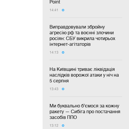
Point
14:41
Виправдовували збройну
агресію рф та воєнні злочини
росіян: СБУ викрила чотирьох
інтернет-агітаторів
14:13
На Київщині триває ліквідація
наслідків ворожої атаки у ніч на
5 серпня
13:43
Ми буквально б’ємося за кожну
ракету — Сибіга про постачання
засобів ППО
13:12