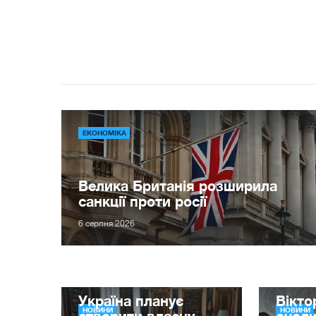
ЕКОНОМІКА
Велика Британія розширила
санкції проти росії
6 серпня 2026
Україна планує
Вікт
НОВИНИ
НОВИНИ
створити власну
очол