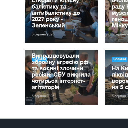
балістику та
раду 
антибалістику до
музе
2027 року -
гено
Зеленський
Мінку
6 серпня 2026
6 серпня 
Виправдовували
НОВИНИ
НОВИНИ
збройну агресію рф
та воєнні злочини
На Ки
росіян: СБУ викрила
лікві
чотирьох інтернет-
ворож
агітаторів
на 5 
6 серпня 2026
6 серпня 