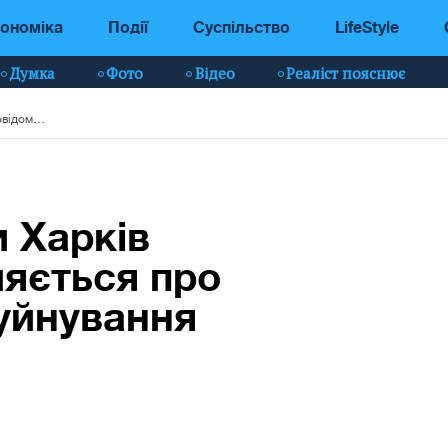
ономіка
Події
Суспільство
LifeStyle
Думка
Фото
Відео
Реаліст пояснює
Росіяни атакували Харків КАБами: повідомляється про постраждалу та руйнування
и Харків
яється про
уйнування