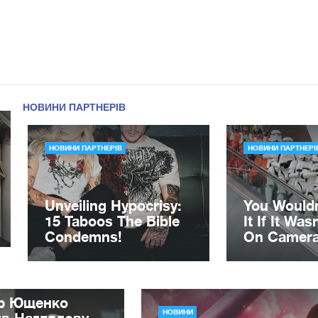
ор Ющенко
НОВИНИ
ив Наглядову