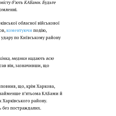
о місту бʼють КАБами. Будьте
домленні.
ківської обласної військової
ов,
коментуючи
подію,
а удару по Київському району
жінка, медики надають всю
исав він, зазначивши, що
оповнив, що, крім Харкова,
онайменше пʼятьома КАБами й
х Харківського району.
ь без постраждалих.