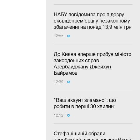
НАБУ повідомила про підозру
ексвіцепрем’єрці у незаконному
збагаченні на понад 13,9 млн грн
12:55
До Києва вперше прибув міністр
закордонних справ
Азербайджану Джейхун
Байрамов
12:39
"Ваш акаунт зламано": що
робити в перші 30 хвилин
12:12
Стефанішиній обрали
запобіжний захід у вигляді 6 млн