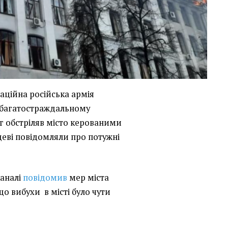
паційна російська армія
о багатостраждальному
г обстріляв місто керованими
еві повідомляли про потужні
каналі
повідомив
мер міста
о вибухи в місті було чути