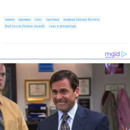
книги
премия
секс
еротика
журнал Literary Review
Bad Sex in Fiction Awards
секс в літературі