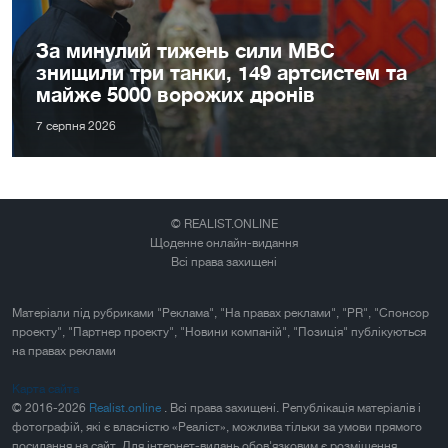
За минулий тижень сили МВС
знищили три танки, 149 артсистем та
майже 5000 ворожих дронів
7 серпня 2026
© REALIST.ONLINE
Щоденне онлайн-видання
Всі права захищені
Матеріали під рубриками "Реклама", "На правах реклами", "PR", "Спонсор
проекту", "Партнер проекту", "Новини компаній", "Позиція" публікуються
на правах реклами
Карта сайта
© 2016-2026
Realist.online
. Всі права захищені. Републікація матеріалів і
фотографій, які є власністю «Реаліст», можлива тільки за умови прямого
посилання на сайт. Для інтернет-видань обов'язковим є розміщення