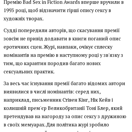
Премію Bad Sex in Fiction Awards вперше вручили в
1993 році, щоб відзначити гірші опису сексу в
художніх творах.
Судді попередили авторів, що скасування премії
зовсім не привід додавати в книги поганий опис
еротичних сцен. Журі, навпаки, очікує сплеску
номінантів на премію в наступному році у зв'язку з
тим, що карантин породив багато нових
сексуальних практик.
За весь час існування премії багато відомих автори
виявилися в числі номінантів: серед них,
наприклад, письменник Стівен Кінг, Нік Кейв і
колишній прем'єр Великобританії Тоні Блер, який
претендував на нагороду за опис сексу з дружиною
в своїх мемуарах. Для політика журі зробило