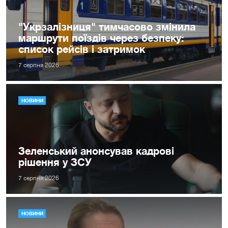
"Укрзалізниця" тимчасово змінила
маршрути поїздів через безпеку:
список рейсів і затримок
7 серпня 2026
НОВИНИ
Зеленський анонсував кадрові
рішення у ЗСУ
7 серпня 2026
НОВИНИ