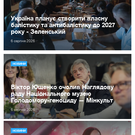
Україна планує створити власну
балістику та антибалістику до 2027
року - Зеленський
6 серпня 2026
НОВИНИ
Віктор Ющенко очолив Наглядову
раду Національного музею
Голодомору-геноциду — Мінкульт
6 серпня 2026
НОВИНИ