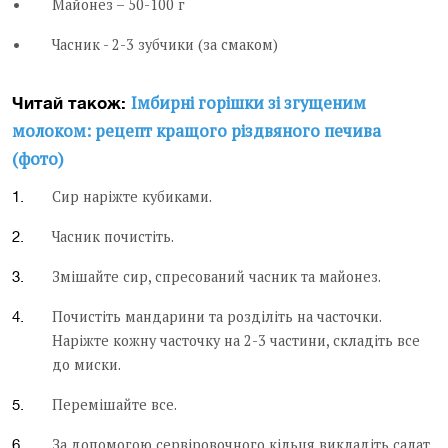
Майонез – 50-100 г
Часник - 2-3 зубчики (за смаком)
Імбирні горішки зі згущеним
Читай також:
молоком: рецепт кращого різдвяного печива
(фото)
Сир наріжте кубиками.
Часник почистіть.
Змішайте сир, спресований часник та майонез.
Почистіть мандарини та розділіть на часточки.
Наріжте кожну часточку на 2-3 частини, складіть все
до миски.
Перемішайте все.
За допомогою сервіровочного кільця викладіть салат