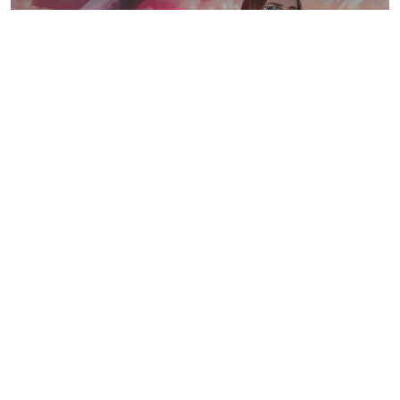
Україна може вперше застосувати
власну балістичну ракету FP-7 вже
восени — Fire Point
6 серпня 2026
НОВИНИ
Виправдовували збройну агресію рф
та воєнні злочини росіян: СБУ
викрила чотирьох інтернет-агітаторів
6 серпня 2026
НОВИНИ