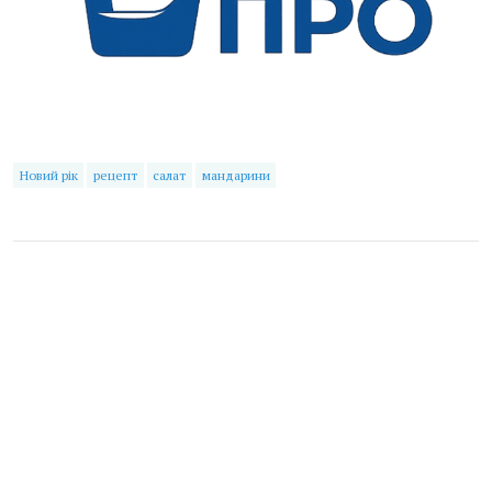
Новий рік
рецепт
салат
мандарини