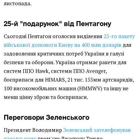
листопада.
25-й "подарунок" від Пентагону
Сьогодні Пентагон оголосив виділення
25-го пакету
військової допомоги Києву на 400 млн доларів
для
задоволення критичних потреб України в галузі
безпеки та оборони. Україна отримає ракети для
систем ППО Hawk, системи ППО Аvenger,
боєприпаси для HIMARS, 21 тис. 155мм артснарядів,
100 високомобільних машин (HMMWV) та іншу не
менш цінну зброю та боєприпаси.
Переговори Зеленського
Президент Володимир
Зеленський зателефонував
канадському
прем'єру Джастону Трюдо -