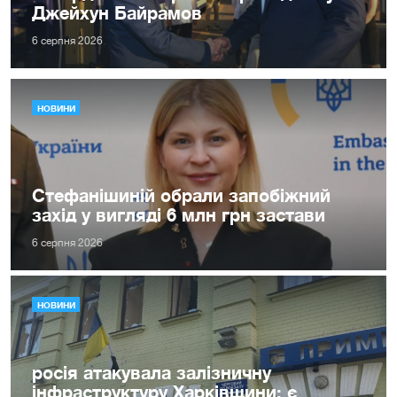
Джейхун Байрамов
6 серпня 2026
НОВИНИ
Стефанішиній обрали запобіжний
захід у вигляді 6 млн грн застави
6 серпня 2026
НОВИНИ
росія атакувала залізничну
інфраструктуру Харківщини: є