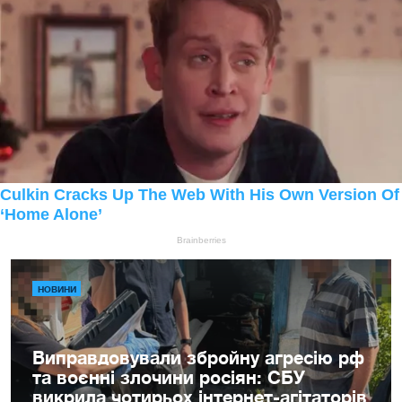
НОВИНИ
Виправдовували збройну агресію рф
та воєнні злочини росіян: СБУ
викрила чотирьох інтернет-агітаторів