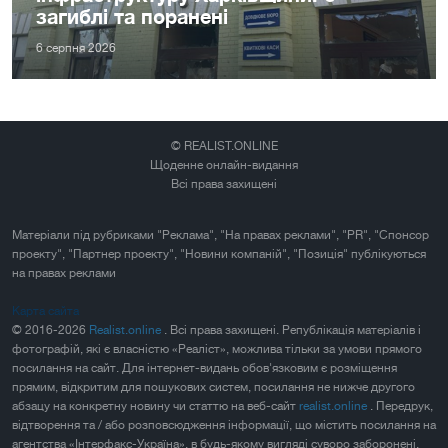
загиблі та поранені
6 серпня 2026
© REALIST.ONLINE
Щоденне онлайн-видання
Всі права захищені
Матеріали під рубриками "Реклама", "На правах реклами", "PR", "Спонсор
проекту", "Партнер проекту", "Новини компаній", "Позиція" публікуються
на правах реклами
Карта сайта
© 2016-2026
Realist.online
. Всі права захищені. Републікація матеріалів і
фотографій, які є власністю «Реаліст», можлива тільки за умови прямого
посилання на сайт. Для інтернет-видань обов'язковим є розміщення
прямим, відкритим для пошукових систем, посилання не нижче другого
абзацу на конкретну новину чи статтю на веб-сайт
realist.online
. Передрук,
відтворення та / або розповсюдження інформації, що містить посилання на
агентства «Інтерфакс-Україна», в будь-якому вигляді суворо заборонені.