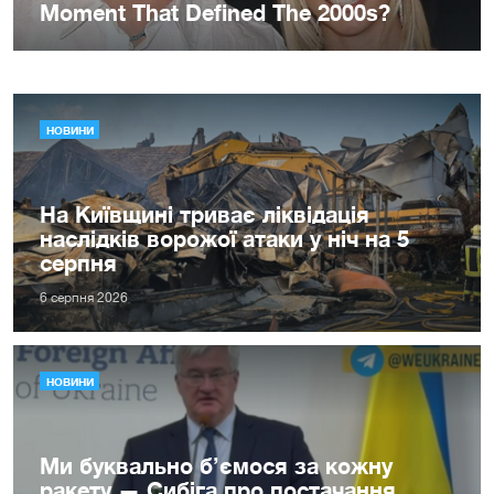
НОВИНИ
На Київщині триває ліквідація
наслідків ворожої атаки у ніч на 5
серпня
6 серпня 2026
НОВИНИ
Ми буквально б’ємося за кожну
ракету — Сибіга про постачання