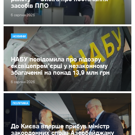
засобів ППО
6 серпня 2026
НОВИНИ
НАБУ повідомила про підозру
ексвіцепрем’єрці у незаконному
збагаченні на понад 13,9 млн грн
6 серпня 2026
ПОЛІТИКА
До Києва вперше прибув міністр
закордонних справ Азербайджану