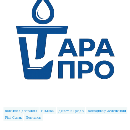
військова допомога
HIMARS
Джастін Трюдо
Володимир Зеленський
Ріші Сунак
Пентагон