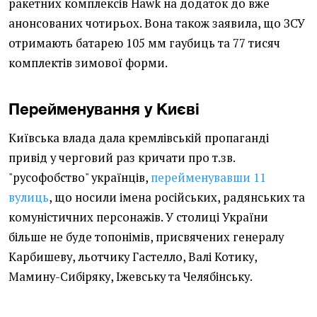
ракетних комплексів Hawk на додаток до вже
анонсованих чотирьох. Вона також заявила, що ЗСУ
отримають батарею 105 мм гаубиць та 77 тисяч
комплектів зимової форми.
Перейменування у Києві
Київська влада дала кремлівській пропаганді
привід у черговий раз кричати про т.зв.
"русофобство" українців,
перейменувавши 11
вулиць
, що носили імена російських, радянських та
комуністичних персонажів. У столиці України
більше не буде топонімів, присвячених генералу
Карбишеву, льотчику Гастелло, Валі Котику,
Мамину-Сибіряку, Іжевську та Челябінську.