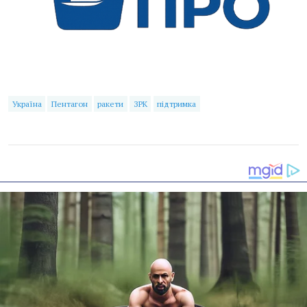
Україна
Пентагон
ракети
ЗРК
підтримка