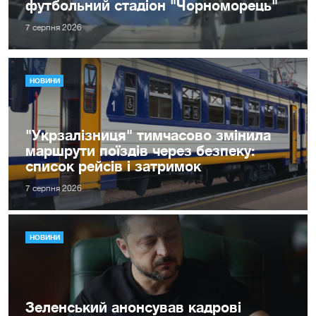
футбольний стадіон "Чорноморець"
7 серпня 2026
НОВИНИ
"Укрзалізниця" тимчасово змінила
маршрути поїздів через безпеку:
список рейсів і затримок
7 серпня 2026
НОВИНИ
Зеленський анонсував кадрові