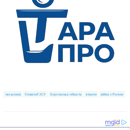
зведення
Генштаб ЗСУ
Херсонська область
втрати
війна з Росією