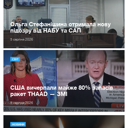
Ольга Стефанішина отримала нову
підозру від НАБУ та САП
5 серпня 2026
СВІТ
США вичерпали майже 80% запасів
ракет THAAD — ЗМІ
5 серпня 2026
НОВИНИ