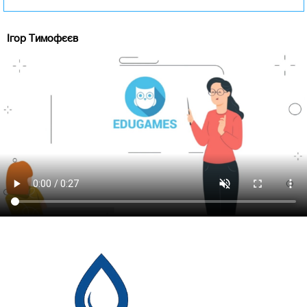
Ігор Тимофєєв