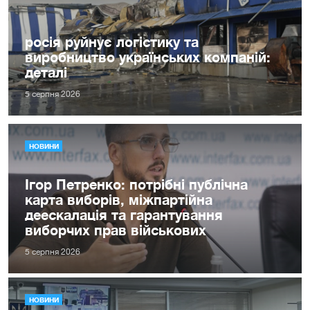
росія руйнує логістику та
виробництво українських компаній:
деталі
5 серпня 2026
НОВИНИ
Ігор Петренко: потрібні публічна
карта виборів, міжпартійна
деескалація та гарантування
виборчих прав військових
5 серпня 2026
НОВИНИ