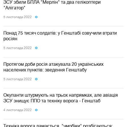
ЗСУ збили БПЛА "Мерлін" та два гелікоптери
"Алігатор"
5 листопада 2022
Понад 75 тисяч солдатів: у Генштабі озвучили втрати
росіян
5 листопада 2022
Протягом доби росія атакувала 20 українських
населених пунктів: зведення Генштабу
5 листопада 2022
Окупанти штурмують на трьох напрямках, але авіація
ЗСУ знищує ППО та техніку ворога - Генштаб
4 листопада 2022
Техніка ворога ламається, "чмобіки" розбігаються: