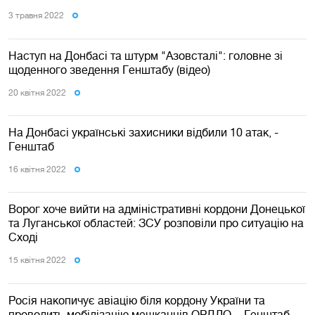
3 травня 2022
Наступ на Донбасі та штурм "Азовсталі": головне зі
щоденного зведення Генштабу (відео)
20 квiтня 2022
На Донбасі українські захисники відбили 10 атак, -
Генштаб
16 квiтня 2022
Ворог хоче вийти на адміністративні кордони Донецької
та Луганської областей: ЗСУ розповіли про ситуацію на
Сході
15 квiтня 2022
Росія накопичує авіацію біля кордону України та
проводить мобілізацію мешканців ОРДЛО, - Генштаб