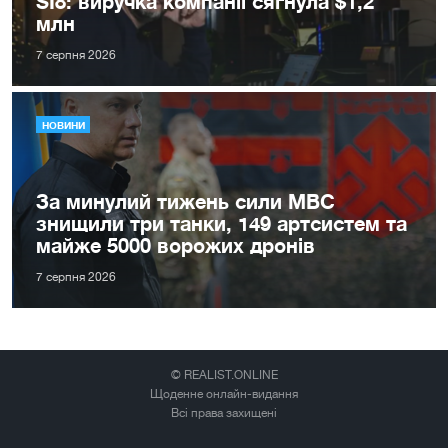
SI8: виручка компанії сягнула $1,2
млн
7 серпня 2026
НОВИНИ
За минулий тижень сили МВС
знищили три танки, 149 артсистем та
майже 5000 ворожих дронів
7 серпня 2026
© REALIST.ONLINE
Щоденне онлайн-видання
Всі права захищені