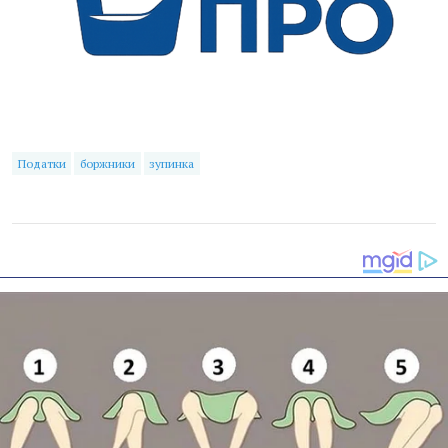
Податки
боржники
зупинка