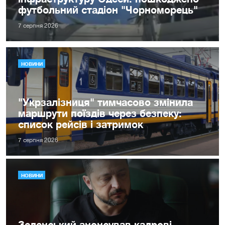
футбольний стадіон "Чорноморець"
7 серпня 2026
НОВИНИ
"Укрзалізниця" тимчасово змінила
маршрути поїздів через безпеку:
список рейсів і затримок
7 серпня 2026
НОВИНИ
Зеленський анонсував кадрові